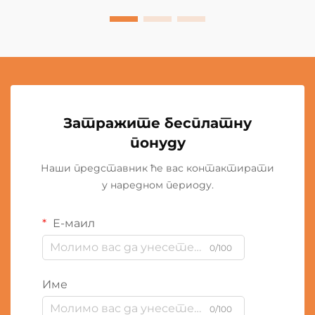
Затражите бесплатну
понуду
Наши представник ће вас контактирати
у наредном периоду.
Е-маил
0/100
Име
0/100