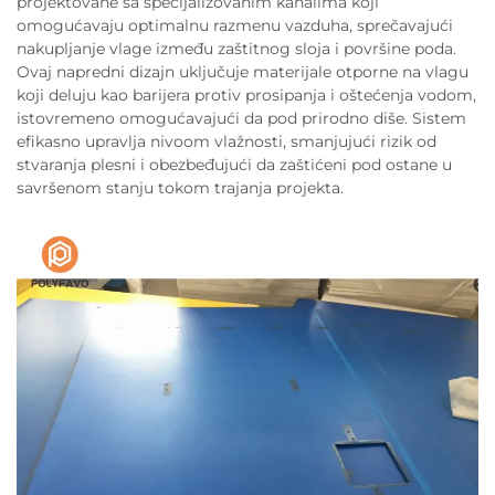
projektovane sa specijalizovanim kanalima koji
omogućavaju optimalnu razmenu vazduha, sprečavajući
nakupljanje vlage između zaštitnog sloja i površine poda.
Ovaj napredni dizajn uključuje materijale otporne na vlagu
koji deluju kao barijera protiv prosipanja i oštećenja vodom,
istovremeno omogućavajući da pod prirodno diše. Sistem
efikasno upravlja nivoom vlažnosti, smanjujući rizik od
stvaranja plesni i obezbeđujući da zaštićeni pod ostane u
savršenom stanju tokom trajanja projekta.