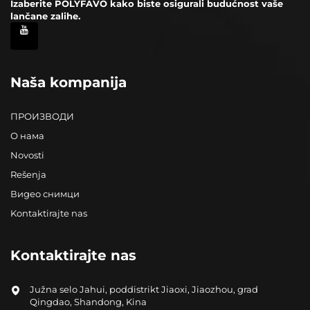
Izaberite POLYFAVO kako biste osigurali budućnost vaše
lančane zalihe.
Naša kompanija
ПРОИЗВОДИ
О нама
Novosti
Rešenja
Видео снимци
Kontaktirajte nas
Kontaktirajte nas
Južna selo Jahui, poddistrikt Jiaoxi, Jiaozhou, grad
Qingdao, Shandong, Kina