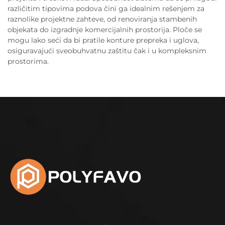
različitim tipovima podova čini ga idealnim rešenjem za
raznolike projektne zahteve, od renoviranja stambenih
objekata do izgradnje komercijalnih prostorija. Ploče se
mogu lako seći da bi pratile konture prepreka i uglova,
osiguravajući sveobuhvatnu zaštitu čak i u kompleksnim
prostorima.