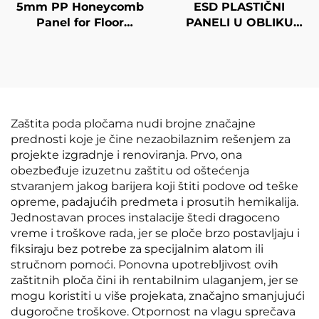
5mm PP Honeycomb
ESD PLASTIČNI
Panel for Floor
PANELI U OBLIKU
Protection
PČELINJEG SAĆA
Zaštita poda pločama nudi brojne značajne
prednosti koje je čine nezaobilaznim rešenjem za
projekte izgradnje i renoviranja. Prvo, ona
obezbeđuje izuzetnu zaštitu od oštećenja
stvaranjem jakog barijera koji štiti podove od teške
opreme, padajućih predmeta i prosutih hemikalija.
Jednostavan proces instalacije štedi dragoceno
vreme i troškove rada, jer se ploče brzo postavljaju i
fiksiraju bez potrebe za specijalnim alatom ili
stručnom pomoći. Ponovna upotrebljivost ovih
zaštitnih ploča čini ih rentabilnim ulaganjem, jer se
mogu koristiti u više projekata, značajno smanjujući
dugoročne troškove. Otpornost na vlagu sprečava