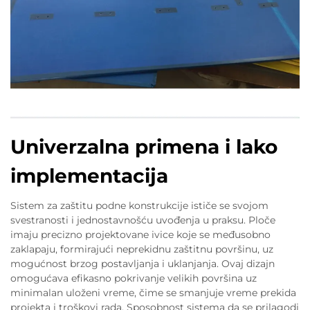
Univerzalna primena i lako
implementacija
Sistem za zaštitu podne konstrukcije ističe se svojom
svestranosti i jednostavnošću uvođenja u praksu. Ploče
imaju precizno projektovane ivice koje se međusobno
zaklapaju, formirajući neprekidnu zaštitnu površinu, uz
mogućnost brzog postavljanja i uklanjanja. Ovaj dizajn
omogućava efikasno pokrivanje velikih površina uz
minimalan uloženi vreme, čime se smanjuje vreme prekida
projekta i troškovi rada. Sposobnost sistema da se prilagodi