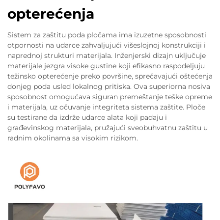
opterećenja
Sistem za zaštitu poda pločama ima izuzetne sposobnosti
otpornosti na udarce zahvaljujući višeslojnoj konstrukciji i
naprednoj strukturi materijala. Inženjerski dizajn uključuje
materijale jezgra visoke gustine koji efikasno raspodeljuju
težinsko opterećenje preko površine, sprečavajući oštećenja
donjeg poda usled lokalnog pritiska. Ova superiorna nosiva
sposobnost omogućava siguran premeštanje teške opreme
i materijala, uz očuvanje integriteta sistema zaštite. Ploče
su testirane da izdrže udarce alata koji padaju i
građevinskog materijala, pružajući sveobuhvatnu zaštitu u
radnim okolinama sa visokim rizikom.