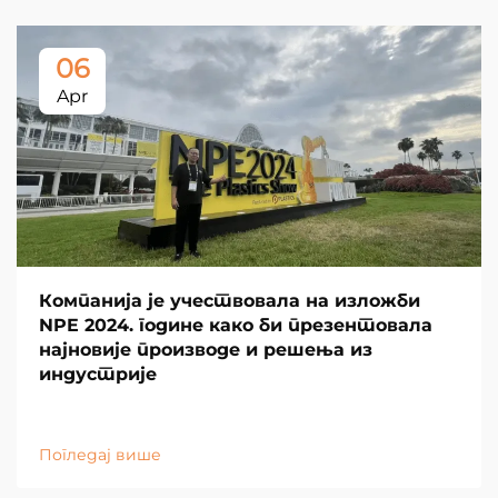
06
Apr
Компанија је учествовала на изложби
NPE 2024. године како би презентовала
најновије производе и решења из
индустрије
Погледај више