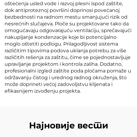
oštećenja usled vode i razvoj plesni ispod zaštite,
dok antiproteznoj površini doprinosi povećanoj
bezbednosti na radnom mestu smanjujući rizik od
nesrećnih slučajeva. Ploče su projektovane tako da
omogućavaju odgovarajuću ventilaciju, sprečavajući
nakupljanje kondenzacije koje bi potencijalno
moglo oštetiti podlogu. Prilagodljivost sistema
različitim tipovima podova uklanja potrebu za više
različitih rešenja za zaštitu, čime se pojednostavljuje
upravljanje projektom i kontrola zaliha. Dodatno,
profesionalni izgled zaštite poda pločama pomaže u
održavanju čistog i urednog radnog okruženja, što
može doprineti većoj zadovoljstvu klijenata i
efikasnijem izvođenju projekta.
Најновије вести