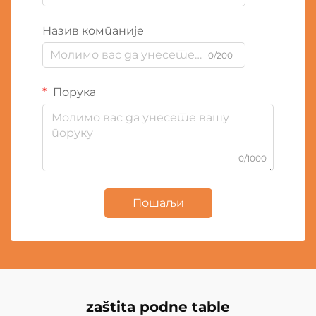
Назив компаније
0/200
Порука
0/1000
Пошаљи
zaštita podne table