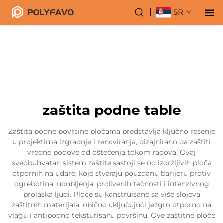
SR
zaštita podne table
Zaštita podne površine pločama predstavlja ključno rešenje
u projektima izgradnje i renoviranja, dizajnirano da zaštiti
vredne podove od oštećenja tokom radova. Ovaj
sveobuhvatan sistem zaštite sastoji se od izdržljivih ploča
otpornih na udare, koje stvaraju pouzdanu barijeru protiv
ogrebotina, udubljenja, prolivenih tečnosti i intenzivnog
prolaska ljudi. Ploče su konstruisane sa više slojeva
zaštitnih materijala, obično uključujući jezgro otporno na
vlagu i antipodno teksturisanu površinu. Ove zaštitne ploče