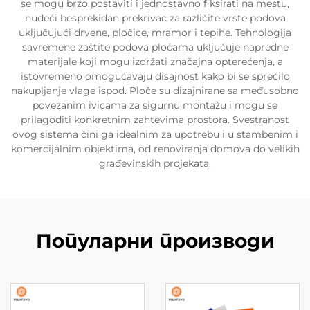
se mogu brzo postaviti i jednostavno fiksirati na mestu,
nudeći besprekidan prekrivac za različite vrste podova
uključujući drvene, pločice, mramor i tepihe. Tehnologija
savremene zaštite podova pločama uključuje napredne
materijale koji mogu izdržati značajna opterećenja, a
istovremeno omogućavaju disajnost kako bi se sprečilo
nakupljanje vlage ispod. Ploče su dizajnirane sa međusobno
povezanim ivicama za sigurnu montažu i mogu se
prilagoditi konkretnim zahtevima prostora. Svestranost
ovog sistema čini ga idealnim za upotrebu i u stambenim i
komercijalnim objektima, od renoviranja domova do velikih
građevinskih projekata.
Популарни производи