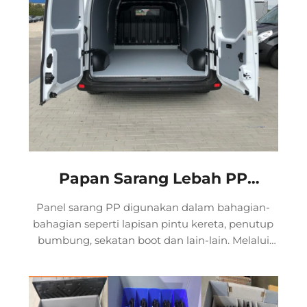
pengangkutan khas.
Papan Sarang Lebah PP
Automotif
Panel sarang PP digunakan dalam bahagian-
bahagian seperti lapisan pintu kereta, penutup
bumbung, sekatan boot dan lain-lain. Melalui
rekabentuk tersuai, panel ini boleh mencapai
pembentukan permukaan lengkung yang
kompleks, sambil mengekalkan keupayaan
hentaman yang sangat baik dan ketahanan