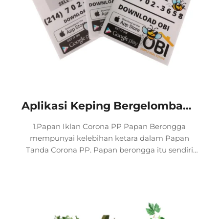
Aplikasi Keping Bergelombang
PP
1.Papan Iklan Corona PP Papan Berongga
mempunyai kelebihan ketara dalam Papan
Tanda Corona PP. Papan berongga itu sendiri
mempunyai daya tahan yang sangat baik, boleh
menyesuaikan diri dengan pelbagai
persekitaran dalaman dan luaran, serta tidak
mudah terpesong atau rosak. Keupayaan su...