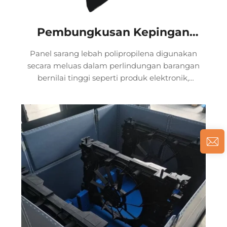
Pembungkusan Kepingan
Sarang Lebah PP
Panel sarang lebah polipropilena digunakan
secara meluas dalam perlindungan barangan
bernilai tinggi seperti produk elektronik,
instrumen presisi, barangan mudah pecah dan
rantai sejuk makanan. Panel ini boleh menahan
getaran dan mampatan semasa pengangkutan,
serta mempunyai keupayaan...