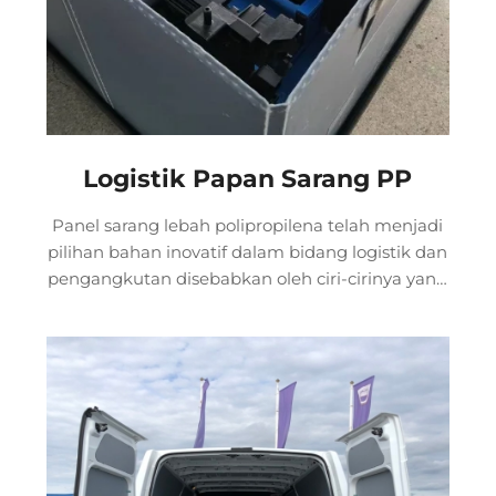
Logistik Papan Sarang PP
Panel sarang lebah polipropilena telah menjadi
pilihan bahan inovatif dalam bidang logistik dan
pengangkutan disebabkan oleh ciri-cirinya yang
ringan, kuat dan mesra alam. Reka bentuk
struktur sarang lebah memberikan bahan ini
sifat mekanikal yang unggul, manakala bahan
termoplastiknya membolehkan penggunaan
semula untuk mengurangkan pembaziran.
Selain itu, panel ini juga mempunyai rintangan
yang baik terhadap bahan kimia dan
persekitaran, sesuai untuk pelbagai keperluan