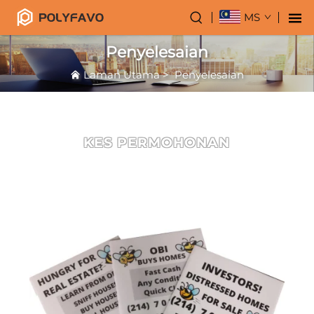
MS
Penyelesaian
Laman Utama
>
Penyelesaian
KES PERMOHONAN