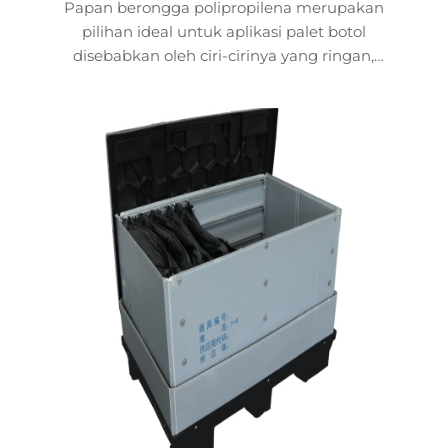
Papan berongga polipropilena merupakan
pilihan ideal untuk aplikasi palet botol
disebabkan oleh ciri-cirinya yang ringan,
mempunyai kekuatan muatan tinggi dan mesra
alam sekitar. Struktur berongga dua lapisannya
yang digabungkan dengan reka bentuk rusuk
pengukuhan mempunyai ko...