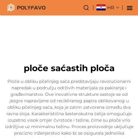
HR
ploče saćastih ploča
Ploče u obliku pčelinjeg saća predstavljaju revolucionarni
napredak u području održivih materijala za pakiranje i
građevinarstvo. Ove inovativne strukture sastoje se od
jezgre napravljene od recikliranog papira oblikovanog u
obliku pčelinjeg saća, koja je zatim zatvorena između dva
ravna sloja. Karakteristična šesterokutna ćelija omogućuje
izuzetno visok omjer čvrstoće i težine, čime su ploče vrlo
izdržljive uz minimalnu težinu. Proces proizvodnje uključuje
precizno inženjerstvo kako bi se osigurala jednolika