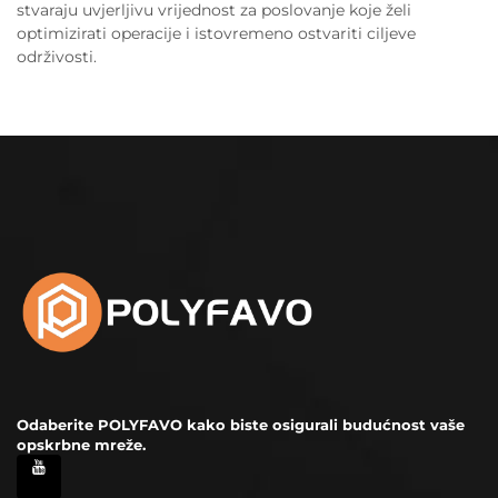
stvaraju uvjerljivu vrijednost za poslovanje koje želi
optimizirati operacije i istovremeno ostvariti ciljeve
održivosti.
Odaberite POLYFAVO kako biste osigurali budućnost vaše
opskrbne mreže.