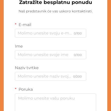
Zatražite besplatnu ponudu
Naš predstavnik će vas uskoro kontaktirati.
E-mail
0/100
Ime
0/100
Naziv tvrtke
0/200
Poruka