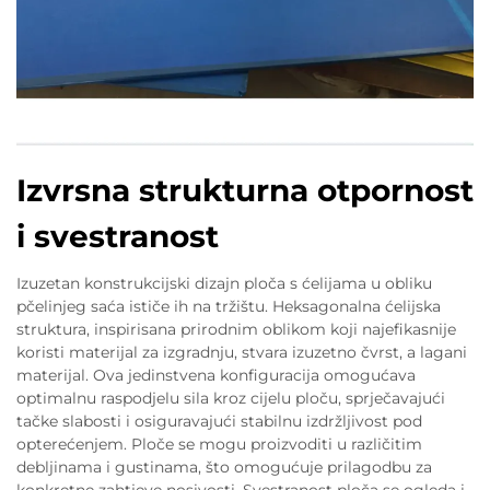
Izvrsna strukturna otpornost
i svestranost
Izuzetan konstrukcijski dizajn ploča s ćelijama u obliku
pčelinjeg saća ističe ih na tržištu. Heksagonalna ćelijska
struktura, inspirisana prirodnim oblikom koji najefikasnije
koristi materijal za izgradnju, stvara izuzetno čvrst, a lagani
materijal. Ova jedinstvena konfiguracija omogućava
optimalnu raspodjelu sila kroz cijelu ploču, sprječavajući
tačke slabosti i osiguravajući stabilnu izdržljivost pod
opterećenjem. Ploče se mogu proizvoditi u različitim
debljinama i gustinama, što omogućuje prilagodbu za
konkretne zahtjeve nosivosti. Svestranost ploča se ogleda i