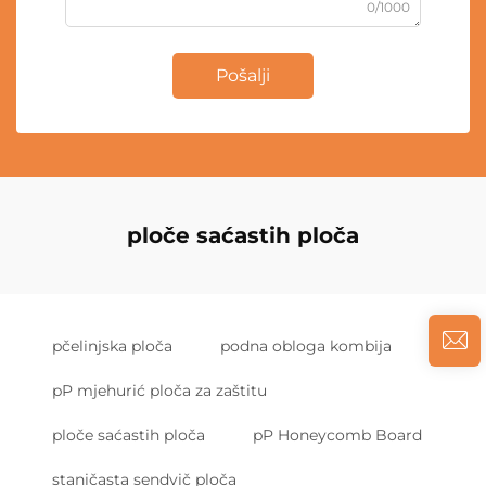
0/1000
Pošalji
ploče saćastih ploča
pčelinjska ploča
podna obloga kombija
pP mjehurić ploča za zaštitu
ploče saćastih ploča
pP Honeycomb Board
staničasta sendvič ploča