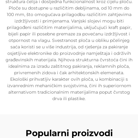
struktura ćelija i dosljedna funkcionalnost kroz cijelu ploču.
Ploče su dostupne u različitim debljinama, od 10 mm do
100 mm, što omogućava prilagodbu različitim zahtjevima
izdržljivosti i primjenama. Vanjski slojevi mogu biti
prilagođeni različitim materijalima, uključujući kraft papir,
bijeli papir ili posebne premaze za povećanu izdržljivost i
otpornost na vlagu. Svestranost ploča u obliku pčelinjeg
saća koristi se u više industrija, od rješenja za pakiranje
osjetljive elektronike do proizvodnje namještaja i održivih
građevinskih materijala. Njihova strukturna čvrstoća čini ih
idealnima za izradu zaštitnog pakiranja, reklamnih ploča,
privremenih zidova i čak arhitektonskih elemenata.
Ekološki prihvatljiv karakter ovih ploča, u kombinaciji s
izvanrednim mehaničkim svojstvima, čini ih superiornom
alternativom tradicionalnim materijalima poput čvrstog
drva ili plastike.
Popularni proizvodi