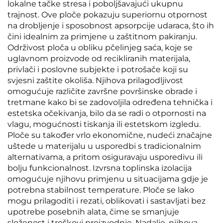
lokalne tačke stresa i poboljšavajući ukupnu
trajnost. Ove ploče pokazuju superiornu otpornost
na drobljenje i sposobnost apsorpcije udaraca, što ih
čini idealnim za primjene u zaštitnom pakiranju.
Održivost ploča u obliku pčelinjeg saća, koje se
uglavnom proizvode od recikliranih materijala,
privlači i poslovne subjekte i potrošače koji su
svjesni zaštite okoliša. Njihova prilagodljivost
omogućuje različite završne površinske obrade i
tretmane kako bi se zadovoljila određena tehnička i
estetska očekivanja, bilo da se radi o otpornosti na
vlagu, mogućnosti tiskanja ili estetskom izgledu.
Ploče su također vrlo ekonomične, nudeći značajne
uštede u materijalu u usporedbi s tradicionalnim
alternativama, a pritom osiguravaju usporedivu ili
bolju funkcionalnost. Izvrsna toplinska izolacija
omogućuje njihovu primjenu u situacijama gdje je
potrebna stabilnost temperature. Ploče se lako
mogu prilagoditi i rezati, oblikovati i sastavljati bez
upotrebe posebnih alata, čime se smanjuje
složenost i troškovi proizvodnje. Nadalje, njihova