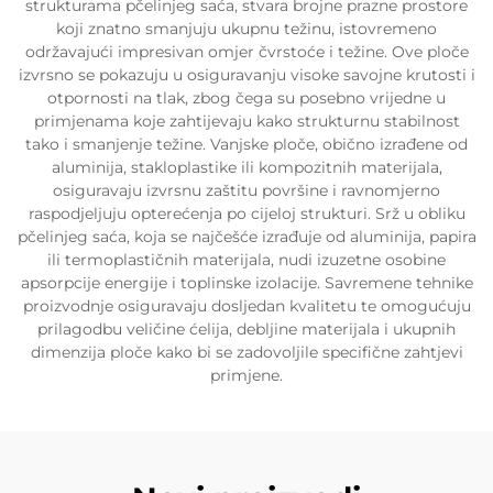
strukturama pčelinjeg saća, stvara brojne prazne prostore
koji znatno smanjuju ukupnu težinu, istovremeno
održavajući impresivan omjer čvrstoće i težine. Ove ploče
izvrsno se pokazuju u osiguravanju visoke savojne krutosti i
otpornosti na tlak, zbog čega su posebno vrijedne u
primjenama koje zahtijevaju kako strukturnu stabilnost
tako i smanjenje težine. Vanjske ploče, obično izrađene od
aluminija, stakloplastike ili kompozitnih materijala,
osiguravaju izvrsnu zaštitu površine i ravnomjerno
raspodjeljuju opterećenja po cijeloj strukturi. Srž u obliku
pčelinjeg saća, koja se najčešće izrađuje od aluminija, papira
ili termoplastičnih materijala, nudi izuzetne osobine
apsorpcije energije i toplinske izolacije. Savremene tehnike
proizvodnje osiguravaju dosljedan kvalitetu te omogućuju
prilagodbu veličine ćelija, debljine materijala i ukupnih
dimenzija ploče kako bi se zadovoljile specifične zahtjevi
primjene.