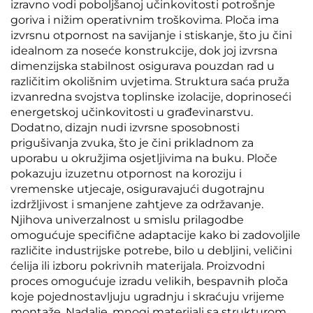
izravno vodi poboljšanoj učinkovitosti potrošnje
goriva i nižim operativnim troškovima. Ploča ima
izvrsnu otpornost na savijanje i stiskanje, što ju čini
idealnom za noseće konstrukcije, dok joj izvrsna
dimenzijska stabilnost osigurava pouzdan rad u
različitim okolišnim uvjetima. Struktura saća pruža
izvanredna svojstva toplinske izolacije, doprinoseći
energetskoj učinkovitosti u građevinarstvu.
Dodatno, dizajn nudi izvrsne sposobnosti
prigušivanja zvuka, što je čini prikladnom za
uporabu u okružjima osjetljivima na buku. Ploče
pokazuju izuzetnu otpornost na koroziju i
vremenske utjecaje, osiguravajući dugotrajnu
izdržljivost i smanjene zahtjeve za održavanje.
Njihova univerzalnost u smislu prilagodbe
omogućuje specifične adaptacije kako bi zadovoljile
različite industrijske potrebe, bilo u debljini, veličini
ćelija ili izboru pokrivnih materijala. Proizvodni
proces omogućuje izradu velikih, bespavnih ploča
koje pojednostavljuju ugradnju i skraćuju vrijeme
montaže. Nadalje, mnogi materijali sa strukturom