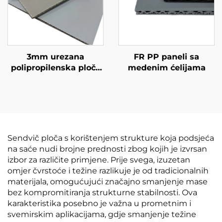
3mm urezana
FR PP paneli sa
polipropilenska ploča
medenim ćelijama
s pčelinjom
strukturom
Sendvič ploča s korištenjem strukture koja podsjeća
na saće nudi brojne prednosti zbog kojih je izvrsan
izbor za različite primjene. Prije svega, izuzetan
omjer čvrstoće i težine razlikuje je od tradicionalnih
materijala, omogućujući značajno smanjenje mase
bez kompromitiranja strukturne stabilnosti. Ova
karakteristika posebno je važna u prometnim i
svemirskim aplikacijama, gdje smanjenje težine