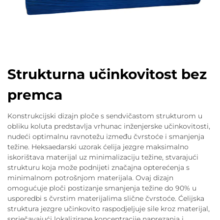
Strukturna učinkovitost bez
premca
Konstrukcijski dizajn ploče s sendvičastom strukturom u
obliku koluta predstavlja vrhunac inženjerske učinkovitosti,
nudeći optimalnu ravnotežu između čvrstoće i smanjenja
težine. Heksaedarski uzorak ćelija jezgre maksimalno
iskorištava materijal uz minimalizaciju težine, stvarajući
strukturu koja može podnijeti značajna opterećenja s
minimalnom potrošnjom materijala. Ovaj dizajn
omogućuje ploči postizanje smanjenja težine do 90% u
usporedbi s čvrstim materijalima slične čvrstoće. Ćelijska
struktura jezgre učinkovito raspodjeljuje sile kroz materijal,
sprječavajući lokalizirane koncentracije naprezanja i