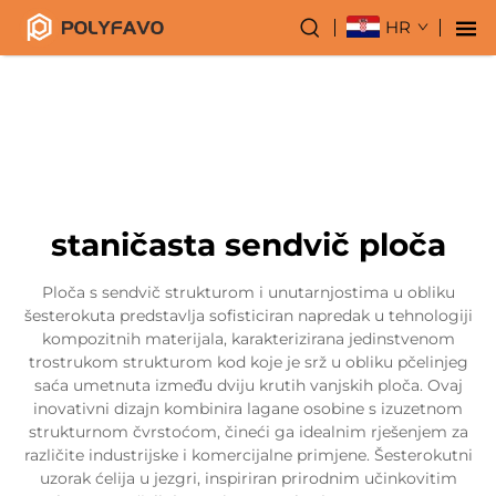
HR
staničasta sendvič ploča
Ploča s sendvič strukturom i unutarnjostima u obliku
šesterokuta predstavlja sofisticiran napredak u tehnologiji
kompozitnih materijala, karakterizirana jedinstvenom
trostrukom strukturom kod koje je srž u obliku pčelinjeg
saća umetnuta između dviju krutih vanjskih ploča. Ovaj
inovativni dizajn kombinira lagane osobine s izuzetnom
strukturnom čvrstoćom, čineći ga idealnim rješenjem za
različite industrijske i komercijalne primjene. Šesterokutni
uzorak ćelija u jezgri, inspiriran prirodnim učinkovitim