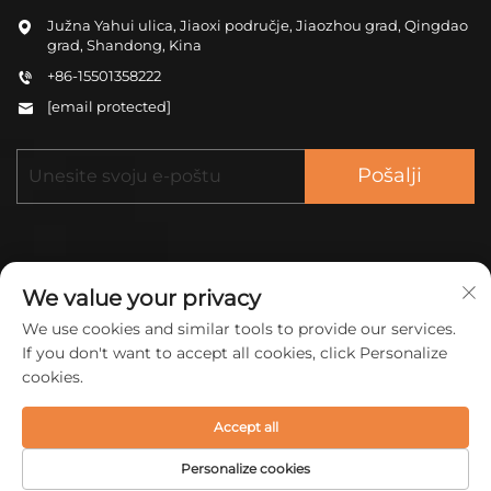
Južna Yahui ulica, Jiaoxi područje, Jiaozhou grad, Qingdao
grad, Shandong, Kina
+86-15501358222
[email protected]
Pošalji
We value your privacy
We use cookies and similar tools to provide our services.
Autorska prava © 2025 China ZHONGCHENG
If you don't want to accept all cookies, click Personalize
(QINGDAO) NOVI MATERIJAL D.O.O. Sva prava
cookies.
pridržana.
Politika privatnosti
Accept all
Personalize cookies