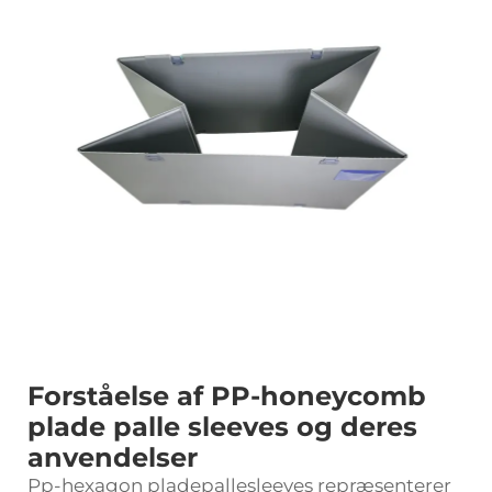
Forståelse af PP-honeycomb
plade palle sleeves og deres
anvendelser
Pp-hexagon
pladepallesleeves repræsenterer