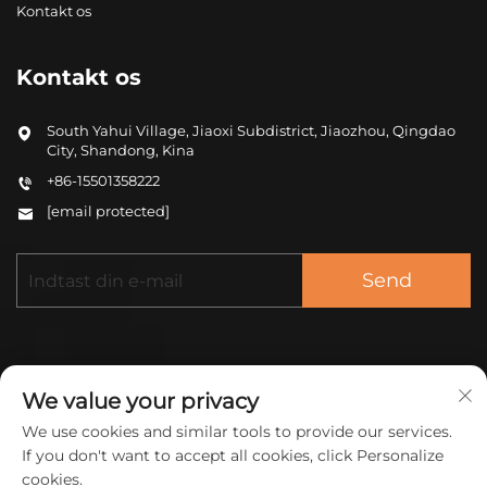
Kontakt os
Kontakt os
South Yahui Village, Jiaoxi Subdistrict, Jiaozhou, Qingdao
City, Shandong, Kina
+86-15501358222
[email protected]
Send
We value your privacy
We use cookies and similar tools to provide our services.
Copyright © 2025 Kina ZHONGCHENG (QINGDAO)
If you don't want to accept all cookies, click Personalize
NEW MATERIAL CO LTD. Alle rettigheder
cookies.