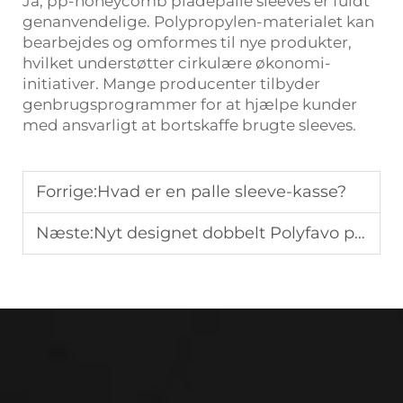
Ja, pp-honeycomb pladepalle sleeves er fuldt
genanvendelige. Polypropylen-materialet kan
bearbejdes og omformes til nye produkter,
hvilket understøtter cirkulære økonomi-
initiativer. Mange producenter tilbyder
genbrugsprogrammer for at hjælpe kunder
med ansvarligt at bortskaffe brugte sleeves.
Forrige:
Hvad er en palle sleeve-kasse?
Næste:
Nyt designet dobbelt Polyfavo pp-honeycombplader til flightcase