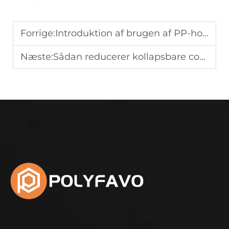
Forrige:
Introduktion af brugen af PP-honningbårdplader
Næste:
Sådan reducerer kollapsbare containere returfragtudgifter for leverandører