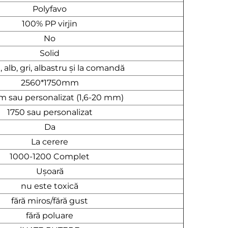
Polyfavo
100% PP virjin
No
Solid
 alb, gri, albastru și la comandă
2560*1750mm
m sau personalizat (1,6-20 mm)
1750 sau personalizat
Da
La cerere
1000-1200 Complet
Ușoară
nu este toxică
fără miros/fără gust
fără poluare