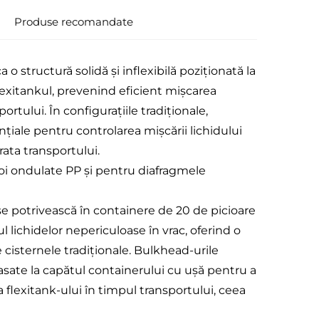
Produse recomandate
o structură solidă și inflexibilă poziționată la
Flexitankul, prevenind eficient mișcarea
rtului. În configurațiile tradiționale,
nțiale pentru controlarea mișcării lichidului
rata transportului.
i ondulate PP și pentru diafragmele
 se potrivească în containere de 20 de picioare
 lichidelor nepericuloase în vrac, oferind o
e cisternele tradiționale. Bulkhead-urile
asate la capătul containerului cu ușă pentru a
 flexitank-ului în timpul transportului, ceea