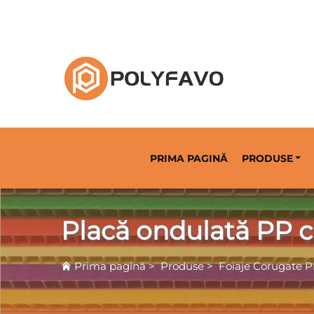
Soluție de ambalare returnabilă din 2014
PRIMA PAGINĂ
PRODUSE
Placă ondulată PP c
Prima pagină
>
Produse
>
Foiaje Corugate 