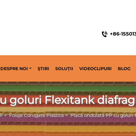
+86-15501
DESPRE NOI
ȘTIRI
SOLUȚII
VIDEOCLIPURI
BLOG
u goluri Flexitank diafr
PP
>
Foiaje Corugate Plastice
>
Placă ondulată PP cu goluri 