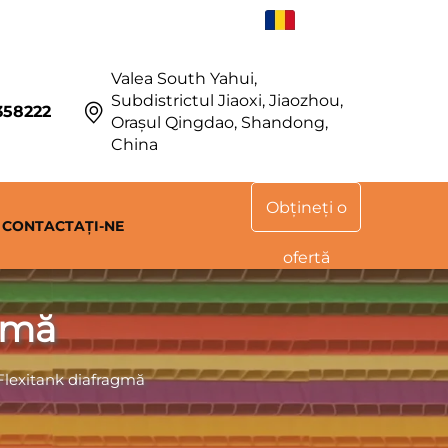
RO
Valea South Yahui,
Subdistrictul Jiaoxi, Jiaozhou,
358222
Orașul Qingdao, Shandong,
China
Obțineți o
CONTACTAȚI-NE
ofertă
agmă
Flexitank diafragmă