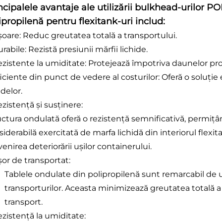
ncipalele avantaje ale utilizării bulkhead-urilor 
ipropilenă pentru flexitank-uri includ:
șoare: Reduc greutatea totală a transportului.
rabile: Rezistă presiunii mărfii lichide.
ezistente la umiditate: Protejează împotriva daunelor pr
iciente din punct de vedere al costurilor: Oferă o soluți
idelor.
zistență și susținere:
uctura ondulată oferă o rezistență semnificativă, permițâ
iderabilă exercitată de marfa lichidă din interiorul flexi
enirea deteriorării ușilor containerului.
șor de transportat:
Tablele ondulate din polipropilenă sunt remarcabil de u
transporturilor. Aceasta minimizează greutatea totală a 
transport.
ezistență la umiditate: