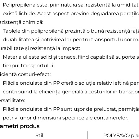
Polipropilena este, prin natura sa, rezistentă la umiditat
există lichide. Acest aspect previne degradarea pereți
ezistență chimică:
Tablele din polipropilenă prezintă o bună rezistență fa
durabilitatea și potrivirea lor pentru transportul unor mă
rabilitate și rezistență la impact:
Materialul este solid și tenace, fiind capabil să suporte 
timpul transportului.
iciență costuri-efect:
Plăcile ondulate din PP oferă o soluție relativ ieftină p
contribuind la eficiența generală a costurilor în transpor
rsatilitate:
Plăcile ondulate din PP sunt ușor de prelucrat, permițâ
potrivi unor dimensiuni specifice ale containerelor.
ametri produs
Stil
POLYFAVO plas