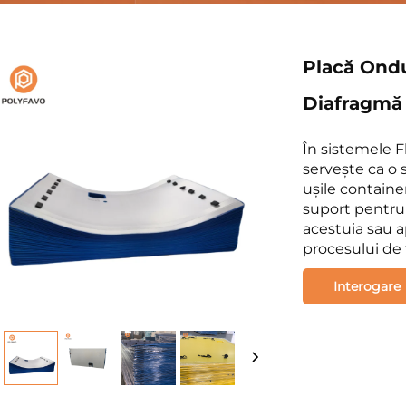
Placă Ondu
Diafragmă
În sistemele F
servește ca o s
ușile container
suport pentru 
acestuia sau a
procesului de 
Interogare