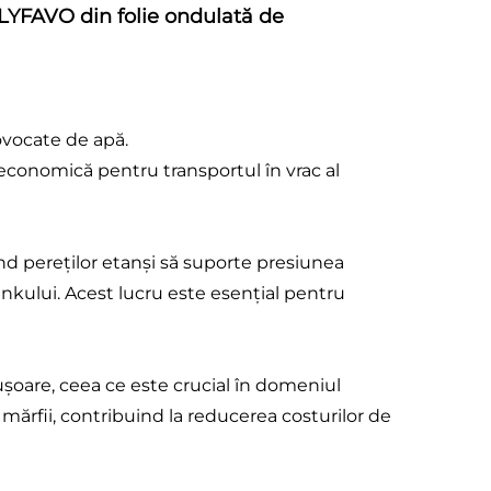
POLYFAVO din folie ondulată de
ovocate de apă.
e economică pentru transportul în vrac al
nd pereților etanși să suporte presiunea
tankului. Acest lucru este esențial pentru
șoare, ceea ce este crucial în domeniul
mărfii, contribuind la reducerea costurilor de