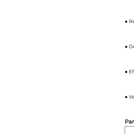
● R
● Du
● Ef
● Ve
Par