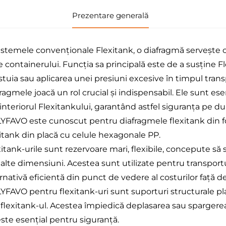
Prezentare generală
istemele convenționale Flexitank, o diafragmă servește ca 
le containerului. Funcția sa principală este de a susține 
tuia sau aplicarea unei presiuni excesive în timpul transpo
ragmele joacă un rol crucial și indispensabil. Ele sunt ese
interiorul Flexitankului, garantând astfel siguranța pe du
YFAVO este cunoscut pentru diafragmele flexitank din fo
xitank din placă cu celule hexagonale PP.
xitank-urile sunt rezervoare mari, flexibile, concepute să
alte dimensiuni. Acestea sunt utilizate pentru transportul
rnativă eficientă din punct de vedere al costurilor față d
YFAVO pentru flexitank-uri sunt suporturi structurale pl
a flexitank-ul. Acestea împiedică deplasarea sau spargerea
este esențial pentru siguranță.