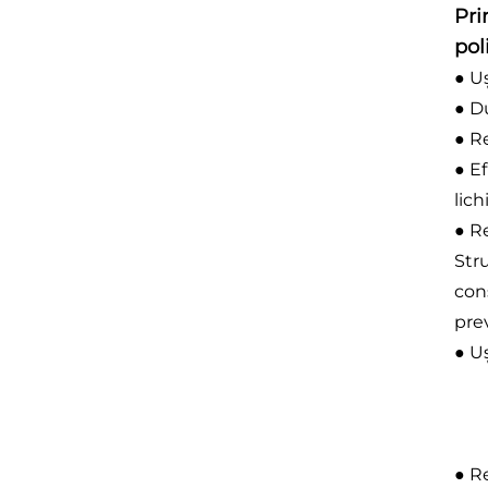
Pri
pol
● U
● Du
● R
● Ef
lich
● Re
Str
cons
prev
● U
● R