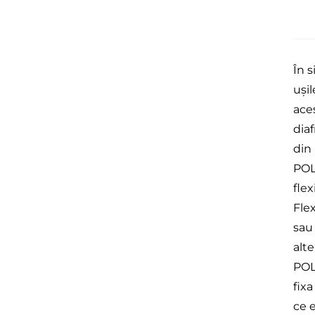
În s
uși
aces
diaf
din 
POL
fle
Fle
sau 
alte
POL
fix
ce 