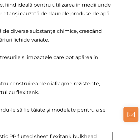
e, fiind ideală pentru utilizarea în medii unde
lor etanși cauzată de daunele produse de apă.
ță de diverse substanțe chimice, crescând
rfuri lichide variate.
stresurile și impactele care pot apărea în
entru construirea de diafragme rezistente,
tul cu flexitank.
ndu-le să fie tăiate și modelate pentru a se
tic PP fluted sheet flexitank bulkhead