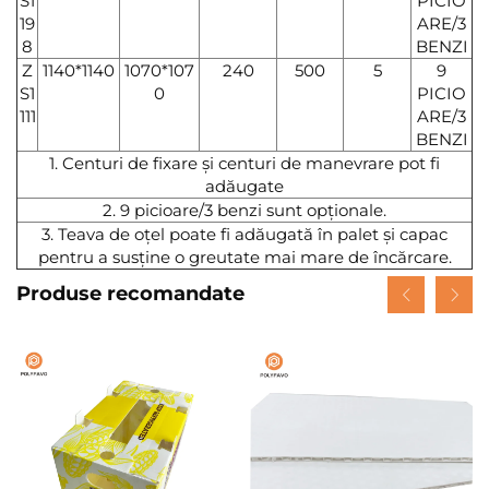
S1
PICIO
19
ARE/3
8
BENZI
Z
1140*1140
1070*107
240
500
5
9
S1
0
PICIO
111
ARE/3
BENZI
1. Centuri de fixare și centuri de manevrare pot fi
adăugate
2. 9 picioare/3 benzi sunt opționale.
3. Teava de oțel poate fi adăugată în palet și capac
pentru a susține o greutate mai mare de încărcare.
Produse recomandate