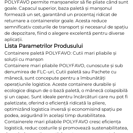
POLYFAVO permite manșoanelor să fie pliate când sunt
goale. Capacul superior, baza paletă și manșonul
formează un set, garantând un procentaj ridicat de
returnare a containerelor goale. Acesta reduce
semnificativ costurile de transport și necesarul de spațiu
de depozitare, fiind o alegere excelentă pentru diverse
aplicații.
Lista Parametrilor Produsului
Containere paletă POLYFAVO: Cutii mari pliabile și
soluții cu manșon
Containere mari pliabile POLYFAVO, cunoscute și sub
denumirea de FLC-uri, Cutii paletă sau Pachete cu
mânecă, sunt concepute pentru a îmbunătăți
operațiunile logistice. Aceste containere durabile și
ecologice dispun de o bază paletă, o mânecă colapsibilă
și un capac. Sunt ideale pentru încărcături care nu pot fi
paletizate, oferind o eficiență ridicată la pliere,
optimizând logistica inversă și economisind spațiu pe
podea, asigurând în același timp durabilitatea.
Containerele mari pliabile POLYFAVO cresc eficiența
logistică, reduc costurile și promovează sustenabilitatea,