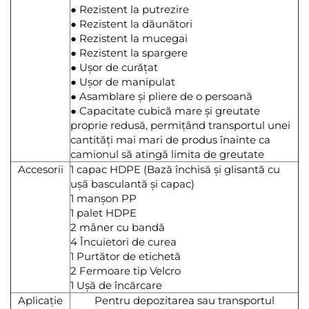
● Rezistent la putrezire
● Rezistent la dăunători
● Rezistent la mucegai
● Rezistent la spargere
● Ușor de curățat
● Ușor de manipulat
● Asamblare și pliere de o persoană
● Capacitate cubică mare și greutate
proprie redusă, permițând transportul unei
cantități mai mari de produs înainte ca
camionul să atingă limita de greutate
Accesorii
1 capac HDPE (Bază închisă și glisantă cu
ușă basculantă și capac)
1 manșon PP
1 palet HDPE
2 mâner cu bandă
4 Încuietori de curea
1 Purtător de etichetă
2 Fermoare tip Velcro
1 Ușă de încărcare
Aplicație
Pentru depozitarea sau transportul