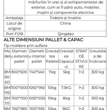
mărfurilor în vrac și al echipamentelor de
exterior, cum ar fi părți auto, mobilier,
mașini și componente electrice.
Ambalaje
Îndoire și învelire
Locul de
China
origine
Port FOB
Qingdao
ALTE DIMENSIUNI PALLET & CAPAC
Tip moldare prin suflare
Mo
Diametr
Diametr
Greuta
Greutat
STRAT
Greutate
del
u exterior
u interior
tea
ea
DE
a de
pallet
pallet
Paletei
Capacul
STIVUI
încărcare
ui
RE
BM
800*600
740*540
7kg
5kg
1+2
300 kg
80
60
BM
1100*1000
1050*950
10kg
7.5KG
1+2
300 kg
1110
BM
1100*1100
1055*1055
10kg
8kg
1+2
300 kg
1111
BM
1150*985
1100*935
10kg
9KG
1+2
300 kg