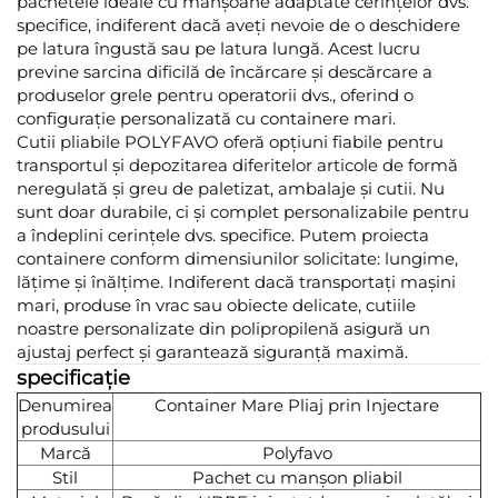
pachetele ideale cu manșoane adaptate cerințelor dvs.
specifice, indiferent dacă aveți nevoie de o deschidere
pe latura îngustă sau pe latura lungă. Acest lucru
previne sarcina dificilă de încărcare și descărcare a
produselor grele pentru operatorii dvs., oferind o
configurație personalizată cu containere mari.
Cutii pliabile POLYFAVO oferă opțiuni fiabile pentru
transportul și depozitarea diferitelor articole de formă
neregulată și greu de paletizat, ambalaje și cutii. Nu
sunt doar durabile, ci și complet personalizabile pentru
a îndeplini cerințele dvs. specifice. Putem proiecta
containere conform dimensiunilor solicitate: lungime,
lățime și înălțime. Indiferent dacă transportați mașini
mari, produse în vrac sau obiecte delicate, cutiile
noastre personalizate din polipropilenă asigură un
ajustaj perfect și garantează siguranță maximă.
specificație
Denumirea
Container Mare Pliaj prin Injectare
produsului
Marcă
Polyfavo
Stil
Pachet cu manșon pliabil