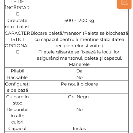
TE DE
ÎNCĂRCAR
E
Greutate
600 - 1200 kg
max. balast
CARACTER
Blocare paletă/manson (Paleta se blochează
ISTICI
cu capacul pentru a menține stabilitatea
OPCIONAL
recipientelor stivuite.)
E
Filetele glisante se fixează la locul lor,
asigurând mansonul, paleta și capacul.
Manerele
Pliabil
Da
Rackable
No
Configurați
Pe nouă picioare
e de bază
Culoare în
Gri, Negru
stoc
Disponibil
No
în alte
culori
Capacul
Inclus