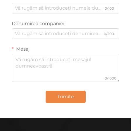
0/100
Denumirea companiei
0/200
Mesaj
0/1000
Trimite