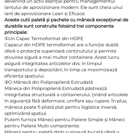
devenind un activ esențial pentru managementul
lanțului de aprovizionare modern. Ele sunt cheia unui
lanț de aprovizionare Lean și Eficace.
Aceste cutii paletă și pachete cu mânecă excepțional de
durabile sunt construite folosind trei componente
principale:
①Un Capac Termoformat din HDPE
Capacul din HDPE termoformat are o funcție dublă:
oferă o protecție superioară conținutului și permite
stivuirea sigură a mai multor containere. Acest lucru
asigură integritatea articolelor dvs. în timpul
transportului și depozitării, în timp ce maximizează
eficiența spațiului.
②O Mânecă din Polipropilenă Extrudată
Mâneca din Polipropilenă Extrudată păstrează
integritatea structurală a containerului, ținând articolele
în siguranță fără deformare, umflare sau rupere. În plus,
mâneca poate fi pliată plat pentru logistica inversă,
optimizând spațiul.
Putem furniza Mâneci pentru Paliere Simple și Mâneci
pentru Paliere Multi-componente.
Mânerii pentru paletă dintr-o singură bucată oferă o