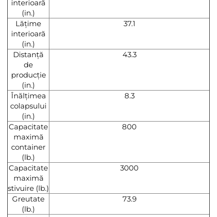
interioară
(in.)
Lățime
37.1
interioară
(in.)
Distanță
43.3
de
producție
(in.)
Înălțimea
8.3
colapsului
(in.)
Capacitate
800
maximă
container
(lb.)
Capacitate
3000
maximă
stivuire (lb.)
Greutate
73.9
(lb.)