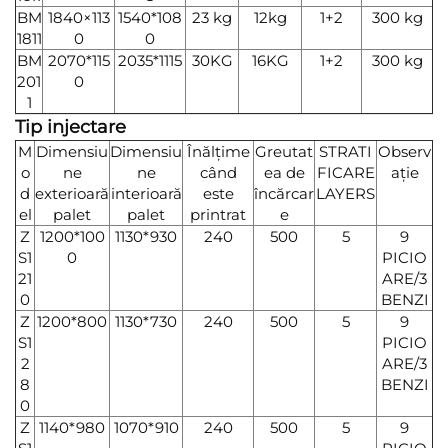
BM
1840×113
1540*108
23 kg
12kg
1+2
300 kg
1811
0
0
BM
2070*115
2035*1115
30KG
16KG
1+2
300 kg
201
0
1
Tip injectare
M
Dimensiu
Dimensiu
Înălțime
Greutat
STRATI
Observ
o
ne
ne
când
ea de
FICARE
ație
d
exterioară
interioară
este
încărcar
LAYERS
el
palet
palet
printrat
e
Z
1200*100
1130*930
240
500
5
9
S1
0
PICIO
21
ARE/3
0
BENZI
Z
1200*800
1130*730
240
500
5
9
S1
PICIO
2
ARE/3
8
BENZI
0
Z
1140*980
1070*910
240
500
5
9