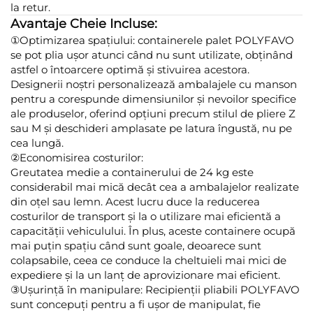
la retur.
Avantaje Cheie Incluse:
①Optimizarea spațiului: containerele palet POLYFAVO
se pot plia ușor atunci când nu sunt utilizate, obținând
astfel o întoarcere optimă și stivuirea acestora.
Designerii noștri personalizează ambalajele cu manson
pentru a corespunde dimensiunilor și nevoilor specifice
ale produselor, oferind opțiuni precum stilul de pliere Z
sau M și deschideri amplasate pe latura îngustă, nu pe
cea lungă.
②Economisirea costurilor:
Greutatea medie a containerului de 24 kg este
considerabil mai mică decât cea a ambalajelor realizate
din oțel sau lemn. Acest lucru duce la reducerea
costurilor de transport și la o utilizare mai eficientă a
capacității vehiculului. În plus, aceste containere ocupă
mai puțin spațiu când sunt goale, deoarece sunt
colapsabile, ceea ce conduce la cheltuieli mai mici de
expediere și la un lanț de aprovizionare mai eficient.
③Ușurință în manipulare: Recipienții pliabili POLYFAVO
sunt concepuți pentru a fi ușor de manipulat, fie