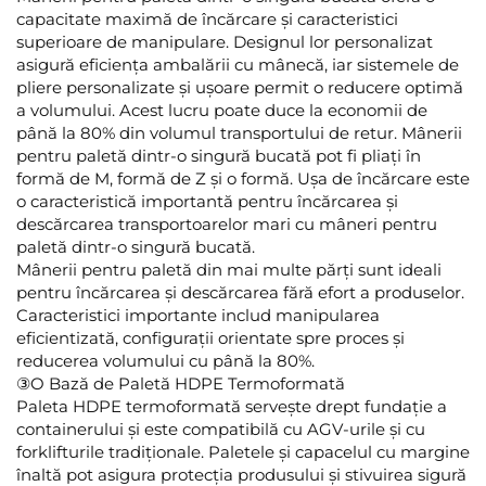
capacitate maximă de încărcare și caracteristici
superioare de manipulare. Designul lor personalizat
asigură eficiența ambalării cu mânecă, iar sistemele de
pliere personalizate și ușoare permit o reducere optimă
a volumului. Acest lucru poate duce la economii de
până la 80% din volumul transportului de retur. Mânerii
pentru paletă dintr-o singură bucată pot fi pliați în
formă de M, formă de Z și o formă. Ușa de încărcare este
o caracteristică importantă pentru încărcarea și
descărcarea transportoarelor mari cu mâneri pentru
paletă dintr-o singură bucată.
Mânerii pentru paletă din mai multe părți sunt ideali
pentru încărcarea și descărcarea fără efort a produselor.
Caracteristici importante includ manipularea
eficientizată, configurații orientate spre proces și
reducerea volumului cu până la 80%.
③O Bază de Paletă HDPE Termoformată
Paleta HDPE termoformată servește drept fundație a
containerului și este compatibilă cu AGV-urile și cu
forklifturile tradiționale. Paletele și capacelul cu margine
înaltă pot asigura protecția produsului și stivuirea sigură