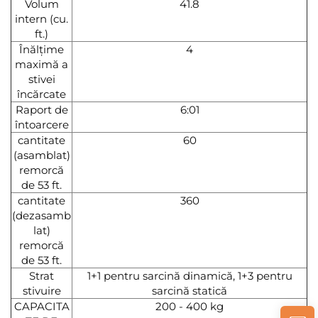
Volum
41.8
intern (cu.
ft.)
Înălțime
4
maximă a
stivei
încărcate
Raport de
6:01
întoarcere
cantitate
60
(asamblat)
remorcă
de 53 ft.
cantitate
360
(dezasamb
lat)
remorcă
de 53 ft.
Strat
1+1 pentru sarcină dinamică, 1+3 pentru
stivuire
sarcină statică
CAPACITA
200 - 400 kg