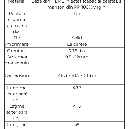
Material
Bază din HDPE injectat (capac și paletă), și
manșon din PP 100% virgini
Poate fi
Da
imprimat
cu marca
dvs.
Tip
Solid
Imprimare
La cerere
Greutate
73.9 lbs
Grosimea
9.5 - 12mm
manșonulu
i
Dimensiun
48.3 × 41.5 × 51.3 in
i
Lungime
48.3
exterioară
(in.)
Lățime
41.5
exterioară
(in.)
Lungime
45