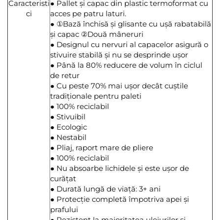
Caracteristi
● Pallet și capac din plastic termoformat cu
ci
acces pe patru laturi.
● ①Bază închisă și glisante cu ușă rabatabilă
și capac ②Două mâneruri
● Designul cu nervuri al capacelor asigură o
stivuire stabilă și nu se desprinde ușor
● Până la 80% reducere de volum în ciclul
de retur
● Cu peste 70% mai ușor decât cuștile
tradiționale pentru paleti
● 100% reciclabil
● Stivuibil
● Ecologic
● Nestabil
● Pliaj, raport mare de pliere
● 100% reciclabil
● Nu absoarbe lichidele și este ușor de
curățat
● Durată lungă de viață: 3+ ani
● Protecție completă împotriva apei și
prafului
● Rezistent la majoritatea uleiurilor și