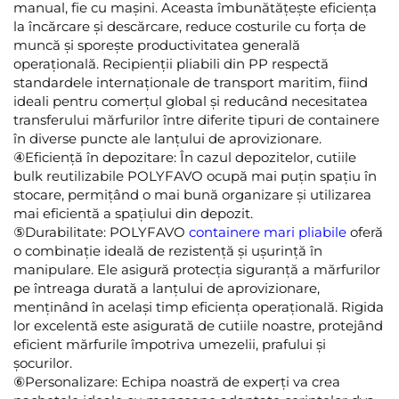
manual, fie cu mașini. Aceasta îmbunătățește eficiența
la încărcare și descărcare, reduce costurile cu forța de
muncă și sporește productivitatea generală
operațională. Recipienții pliabili din PP respectă
standardele internaționale de transport maritim, fiind
ideali pentru comerțul global și reducând necesitatea
transferului mărfurilor între diferite tipuri de containere
în diverse puncte ale lanțului de aprovizionare.
④Eficiență în depozitare: În cazul depozitelor, cutiile
bulk reutilizabile POLYFAVO ocupă mai puțin spațiu în
stocare, permițând o mai bună organizare și utilizarea
mai eficientă a spațiului din depozit.
⑤Durabilitate: POLYFAVO
containere mari pliabile
oferă
o combinație ideală de rezistență și ușurință în
manipulare. Ele asigură protecția siguranță a mărfurilor
pe întreaga durată a lanțului de aprovizionare,
menținând în același timp eficiența operațională. Rigida
lor excelentă este asigurată de cutiile noastre, protejând
eficient mărfurile împotriva umezelii, prafului și
șocurilor.
⑥Personalizare: Echipa noastră de experți va crea