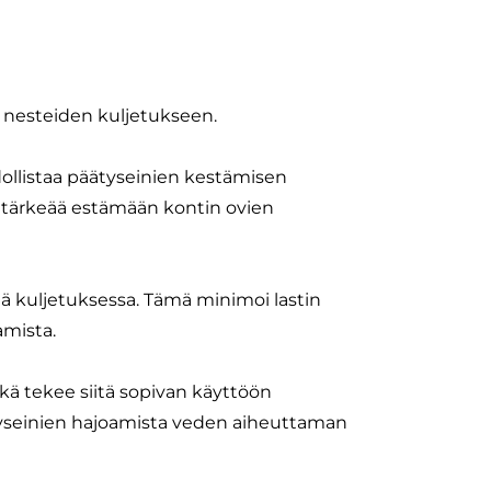
n nesteiden kuljetukseen.
ollistaa päätyseinien kestämisen
n tärkeää estämään kontin ovien
ää kuljetuksessa. Tämä minimoi lastin
amista.
ä tekee siitä sopivan käyttöön
ätyseinien hajoamista veden aiheuttaman