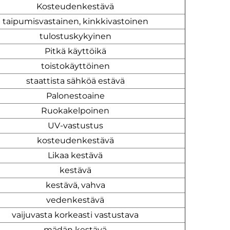
Kosteudenkestävä
taipumisvastainen, kinkkivastoinen
tulostuskykyinen
Pitkä käyttöikä
toistokäyttöinen
staattista sähköä estävä
Palonestoaine
Ruokakelpoinen
UV-vastustus
kosteudenkestävä
Likaa kestävä
kestävä
kestävä, vahva
vedenkestävä
vaijuvasta korkeasti vastustava
mädän kestävä