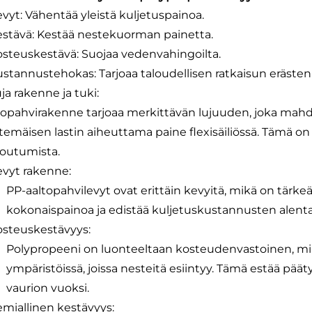
evyt: Vähentää yleistä kuljetuspainoa.
estävä: Kestää nestekuorman painetta.
osteuskestävä: Suojaa vedenvahingoilta.
ustannustehokas: Tarjoaa taloudellisen ratkaisun eräste
ja rakenne ja tuki:
topahvirakenne tarjoaa merkittävän lujuuden, joka mahd
temäisen lastin aiheuttama paine flexisäiliössä. Tämä o
koutumista.
evyt rakenne:
PP-aaltopahvilevyt ovat erittäin kevyitä, mikä on tärke
kokonaispainoa ja edistää kuljetuskustannusten alent
osteuskestävyys:
Polypropeeni on luonteeltaan kosteudenvastoinen, mik
ympäristöissä, joissa nesteitä esiintyy. Tämä estää pä
vaurion vuoksi.
emiallinen kestävyys: