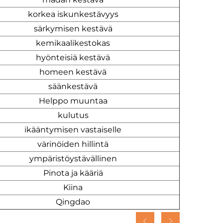
korkea iskunkestävyys
särkymisen kestävä
kemikaalikestokas
hyönteisiä kestävä
homeen kestävä
säänkestävä
Helppo muuntaa
kulutus
ikääntymisen vastaiselle
värinöiden hillintä
ympäristöystävällinen
Pinota ja kääriä
Kiina
Qingdao