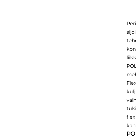
Per
sijo
teh
konf
lii
POL
meh
Flex
kul
vai
tuk
fle
kan
POL