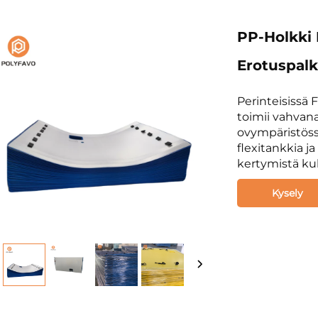
PP-Holkki 
Erotuspalk
Perinteisissä F
toimii vahvana
ovympäristöss
flexitankkia ja
kertymistä ku
Kysely