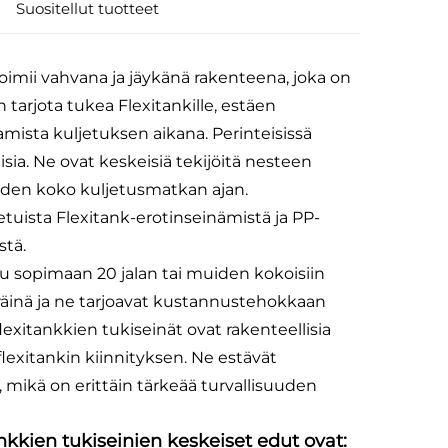
Suositellut tuotteet
toimii vahvana ja jäykänä rakenteena, joka on
 tarjota tukea Flexitankille, estäen
amista kuljetuksen aikana. Perinteisissä
aisia. Ne ovat keskeisiä tekijöitä nesteen
suuden koko kuljetusmatkan ajan.
uista Flexitank-erotinseinämistä ja PP-
stä.
eltu sopimaan 20 jalan tai muiden kokoisiin
eräinä ja ne tarjoavat kustannustehokkaan
exitankkien tukiseinät ovat rakenteellisia
lexitankin kiinnityksen. Ne estävät
 mikä on erittäin tärkeää turvallisuuden
nkkien tukiseinien keskeiset edut ovat: