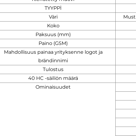
TYYPPİ
Väri
Musta
Koko
Paksuus (mm)
Paino (GSM)
Mahdollisuus painaa yrityksenne logot ja
brändinnimi
Tulostus
40 HC -säiliön määrä
Ominaisuudet