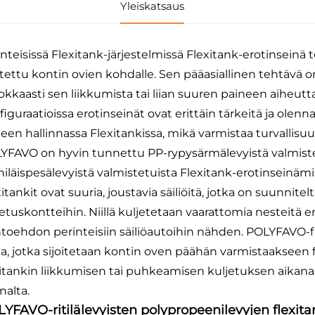
Yleiskatsaus
inteisissä Flexitank-järjestelmissä Flexitank-erotinseinä 
itettu kontin ovien kohdalle. Sen pääasiallinen tehtävä on
okkaasti sen liikkumista tai liian suuren paineen aiheutt
iguraatioissa erotinseinät ovat erittäin tärkeitä ja olenn
kkeen hallinnassa Flexitankissa, mikä varmistaa turvalli
YFAVO on hyvin tunnettu PP-rypysärmälevyistä valmistet
iläispesälevyistä valmistetuista Flexitank-erotinseinämi
itankit ovat suuria, joustavia säiliöitä, jotka on suunnit
jetuskontteihin. Niillä kuljetetaan vaarattomia nesteitä 
htoehdon perinteisiin säiliöautoihin nähden. POLYFAVO-fl
ia, jotka sijoitetaan kontin oven päähän varmistaakseen f
xitankin liikkumisen tai puhkeamisen kuljetuksen aikana,
nalta.
YFAVO-ritilälevyisten polypropeenilevyjen flexita