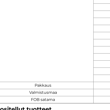
Pakkaus
Valmistusmaa
FOB satama
ositellut tuotteet