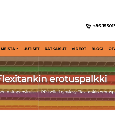
odesta 2014 alkaen
+86-15501
MEISTÄ
UUTISET
RATKAISUT
VIDEOT
BLOGI
OT
Flexitankin erotuspalkki
en Aaltopahvirulla
>
PP-holkki rypylevy Flexitankin erotusp