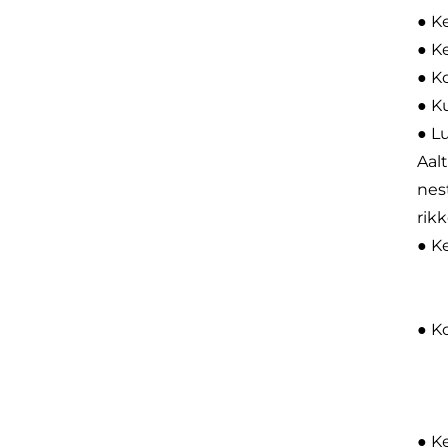
● K
● K
● K
● K
● Lu
Aal
nes
rik
● K
● K
● K