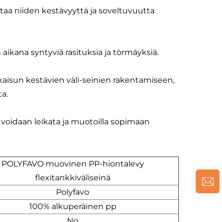
taa niiden kestävyyttä ja soveltuvuutta
aikana syntyviä rasituksia ja törmäyksiä.
tkaisun kestävien väli-seinien rakentamiseen,
a.
ä voidaan leikata ja muotoilla sopimaan
POLYFAVO muovinen PP-hiontalevy
flexitankkiväliseinä
Polyfavo
100% alkuperäinen pp
No