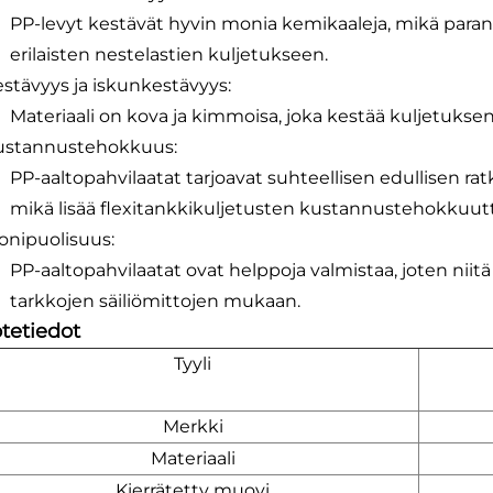
PP-levyt kestävät hyvin monia kemikaaleja, mikä paran
erilaisten nestelastien kuljetukseen.
estävyys ja iskunkestävyys:
Materiaali on kova ja kimmoisa, joka kestää kuljetuksen 
ustannustehokkuus:
PP-aaltopahvilaatat tarjoavat suhteellisen edullisen ra
mikä lisää flexitankkikuljetusten kustannustehokkuutt
onipuolisuus:
PP-aaltopahvilaatat ovat helppoja valmistaa, joten niit
tarkkojen säiliömittojen mukaan.
tetiedot
Tyyli
Merkki
Materiaali
Kierrätetty muovi