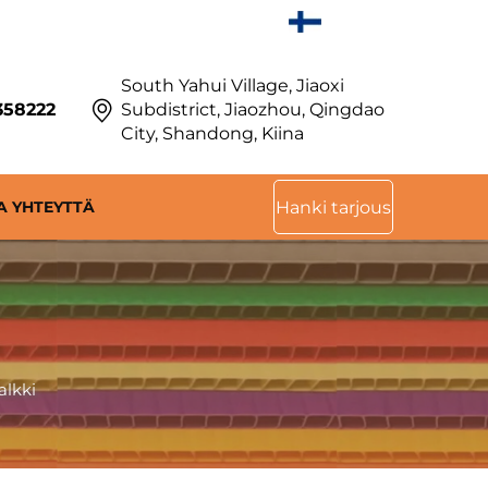
FI
South Yahui Village, Jiaoxi
358222
Subdistrict, Jiaozhou, Qingdao
City, Shandong, Kiina
A YHTEYTTÄ
Hanki tarjous
alkki