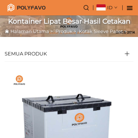
ID
Kontainer Lipat Besar Hasil Cetakan
Halaman Utama
>
Produk
>
Kotak Sleeve Pallet
>
Pal
SEMUA PRODUK