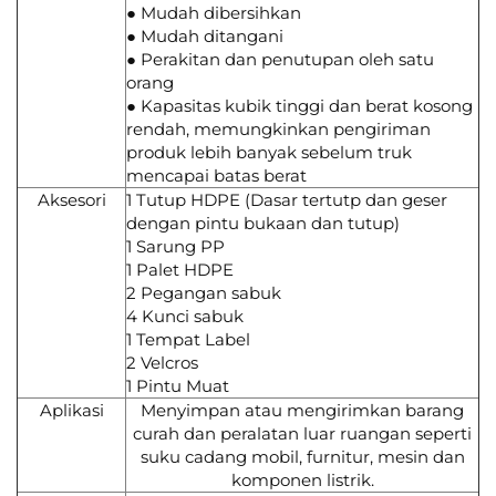
● Mudah dibersihkan
● Mudah ditangani
● Perakitan dan penutupan oleh satu
orang
● Kapasitas kubik tinggi dan berat kosong
rendah, memungkinkan pengiriman
produk lebih banyak sebelum truk
mencapai batas berat
Aksesori
1 Tutup HDPE (Dasar tertutp dan geser
dengan pintu bukaan dan tutup)
1 Sarung PP
1 Palet HDPE
2 Pegangan sabuk
4 Kunci sabuk
1 Tempat Label
2 Velcros
1 Pintu Muat
Aplikasi
Menyimpan atau mengirimkan barang
curah dan peralatan luar ruangan seperti
suku cadang mobil, furnitur, mesin dan
komponen listrik.