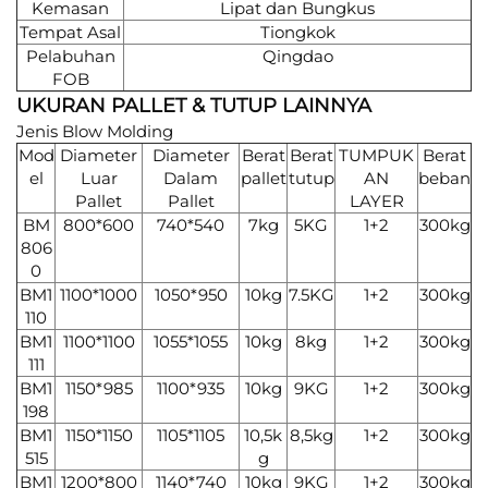
Kemasan
Lipat dan Bungkus
Tempat Asal
Tiongkok
Pelabuhan
Qingdao
FOB
UKURAN PALLET & TUTUP LAINNYA
Jenis Blow Molding
Mod
Diameter
Diameter
Berat
Berat
TUMPUK
Berat
el
Luar
Dalam
pallet
tutup
AN
beban
Pallet
Pallet
LAYER
BM
800*600
740*540
7kg
5KG
1+2
300kg
806
0
BM1
1100*1000
1050*950
10kg
7.5KG
1+2
300kg
110
BM1
1100*1100
1055*1055
10kg
8kg
1+2
300kg
111
BM1
1150*985
1100*935
10kg
9KG
1+2
300kg
198
BM1
1150*1150
1105*1105
10,5k
8,5kg
1+2
300kg
515
g
BM1
1200*800
1140*740
10kg
9KG
1+2
300kg