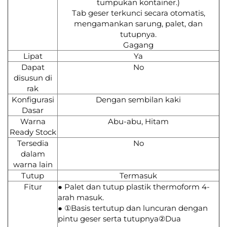
tumpukan kontainer.)
Tab geser terkunci secara otomatis,
mengamankan sarung, palet, dan
tutupnya.
Gagang
Lipat
Ya
Dapat
No
disusun di
rak
Konfigurasi
Dengan sembilan kaki
Dasar
Warna
Abu-abu, Hitam
Ready Stock
Tersedia
No
dalam
warna lain
Tutup
Termasuk
Fitur
● Palet dan tutup plastik thermoform 4-
arah masuk.
● ①Basis tertutup dan luncuran dengan
pintu geser serta tutupnya②Dua