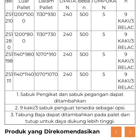
del
Luar
Dalam
LIPATA
beba
TUMPUKA
n
Pallet
Pallet
N
n
N
ZS1
1200*100
1130*930
240
500
5
9
210
0
KAKI/3
RELAC
ZS1
1200*80
1130*730
240
500
5
9
28
0
KAKI/3
0
RELAC
ZS1
1140*980
1070*910
240
500
5
9
198
KAKI/3
RELAC
ZS1
1140*1140
1070*1070
240
500
5
9
111
KAKI/3
RELAC
1. Sabuk Pengikat dan sabuk pegangan dapat
ditambahkan
2. 9 kaki/3 sabuk penguat tersedia sebagai opsi.
3. Tabung Baja dapat ditambahkan pada palet dan
tutup untuk daya dukung lebih tinggi.
Produk yang Direkomendasikan