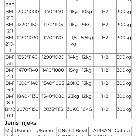
280
BM1
1200*1000
1140*940
11kg
10kg
1+2
300kg
210
BM1
1220*1150
1170*1105
11kg
9KG
1+2
300kg
211
BM1
1230*1030
1170*970
11,5
8,5kg
1+2
300kg
210-
kg
3
BM1
1350*1140
1290*1080
14kg
12kg
1+2
300kg
311
BM1
1470*1140
1410*1080
15kg
13kg
1+2
300kg
411
BM1
1600*1140
1540*1085
20KG
13kg
1+2
300kg
611
BM1
1840×1130
1540*1080
23kg
12kg
1+2
300kg
811
BM2
2070*1150
2035*1115
30KG
16KG
1+2
300kg
011
Jenis Injeksi
Mo
Ukuran
Ukuran
TINGGI
Berat
LAPISAN
Catata