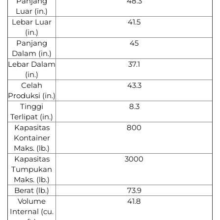
Panjang
48.3
Luar (in.)
Lebar Luar
41.5
(in.)
Panjang
45
Dalam (in.)
Lebar Dalam
37.1
(in.)
Celah
43.3
Produksi (in.)
Tinggi
8.3
Terlipat (in.)
Kapasitas
800
Kontainer
Maks. (lb.)
Kapasitas
3000
Tumpukan
Maks. (lb.)
Berat (lb.)
73.9
Volume
41.8
Internal (cu.