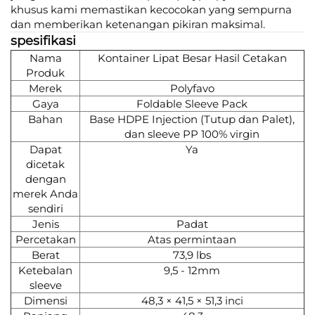
khusus kami memastikan kecocokan yang sempurna
dan memberikan ketenangan pikiran maksimal.
spesifikasi
Nama
Kontainer Lipat Besar Hasil Cetakan
Produk
Merek
Polyfavo
Gaya
Foldable Sleeve Pack
Bahan
Base HDPE Injection (Tutup dan Palet),
dan sleeve PP 100% virgin
Dapat
Ya
dicetak
dengan
merek Anda
sendiri
Jenis
Padat
Percetakan
Atas permintaan
Berat
73,9 lbs
Ketebalan
9,5 - 12mm
sleeve
Dimensi
48,3 × 41,5 × 51,3 inci