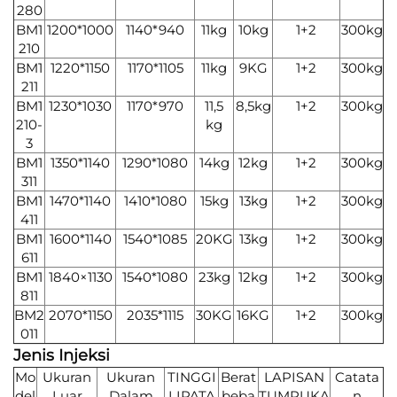
280
BM1
1200*1000
1140*940
11kg
10kg
1+2
300kg
210
BM1
1220*1150
1170*1105
11kg
9KG
1+2
300kg
211
BM1
1230*1030
1170*970
11,5
8,5kg
1+2
300kg
210-
kg
3
BM1
1350*1140
1290*1080
14kg
12kg
1+2
300kg
311
BM1
1470*1140
1410*1080
15kg
13kg
1+2
300kg
411
BM1
1600*1140
1540*1085
20KG
13kg
1+2
300kg
611
BM1
1840×1130
1540*1080
23kg
12kg
1+2
300kg
811
BM2
2070*1150
2035*1115
30KG
16KG
1+2
300kg
011
Jenis Injeksi
Mo
Ukuran
Ukuran
TINGGI
Berat
LAPISAN
Catata
del
Luar
Dalam
LIPATA
beba
TUMPUKA
n