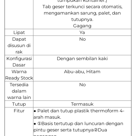
tumpukan kontainer.)
Tab geser terkunci secara otomatis,
mengamankan sarung, palet, dan
tutupnya.
Gagang
Lipat
Ya
Dapat
No
disusun di
rak
Konfigurasi
Dengan sembilan kaki
Dasar
Warna
Abu-abu, Hitam
Ready Stock
Tersedia
No
dalam
warna lain
Tutup
Termasuk
Fitur
● Palet dan tutup plastik thermoform 4-
arah masuk.
● ①Basis tertutup dan luncuran dengan
pintu geser serta tutupnya②Dua