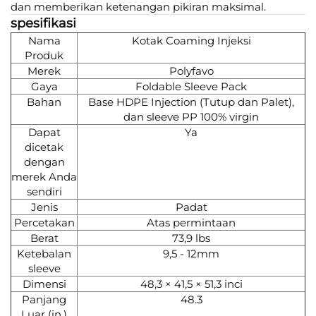
dan memberikan ketenangan pikiran maksimal.
spesifikasi
Nama
Kotak Coaming Injeksi
Produk
Merek
Polyfavo
Gaya
Foldable Sleeve Pack
Bahan
Base HDPE Injection (Tutup dan Palet),
dan sleeve PP 100% virgin
Dapat
Ya
dicetak
dengan
merek Anda
sendiri
Jenis
Padat
Percetakan
Atas permintaan
Berat
73,9 lbs
Ketebalan
9,5 - 12mm
sleeve
Dimensi
48,3 × 41,5 × 51,3 inci
Panjang
48.3
Luar (in.)