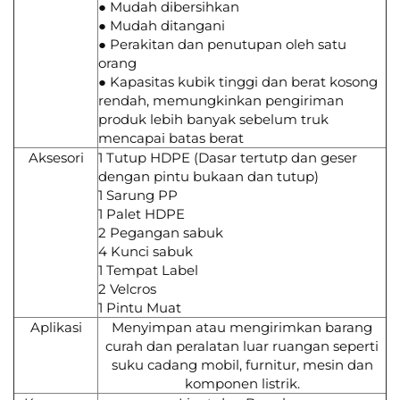
● Mudah dibersihkan
● Mudah ditangani
● Perakitan dan penutupan oleh satu
orang
● Kapasitas kubik tinggi dan berat kosong
rendah, memungkinkan pengiriman
produk lebih banyak sebelum truk
mencapai batas berat
Aksesori
1 Tutup HDPE (Dasar tertutp dan geser
dengan pintu bukaan dan tutup)
1 Sarung PP
1 Palet HDPE
2 Pegangan sabuk
4 Kunci sabuk
1 Tempat Label
2 Velcros
1 Pintu Muat
Aplikasi
Menyimpan atau mengirimkan barang
curah dan peralatan luar ruangan seperti
suku cadang mobil, furnitur, mesin dan
komponen listrik.