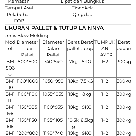
Kemasan
Lipat dan Bungkus
Tempat Asal
Tiongkok
Pelabuhan
Qingdao
FOB
UKURAN PALLET & TUTUP LAINNYA
Jenis Blow Molding
Mod
Diameter
Diameter
Berat
Berat
TUMPUK
Berat
el
Luar
Dalam
pallet
tutup
AN
beban
Pallet
Pallet
LAYER
BM
800*600
740*540
7kg
5KG
1+2
300kg
806
0
BM1
1100*1000
1050*950
10kg
7.5KG
1+2
300kg
110
BM1
1100*1100
1055*1055
10kg
8kg
1+2
300kg
111
BM1
1150*985
1100*935
10kg
9KG
1+2
300kg
198
BM1
1150*1150
1105*1105
10,5k
8,5kg
1+2
300kg
515
g
BM1
1200*800
1140*740
10kg
9KG
1+2
300kg