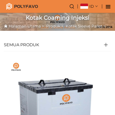
ID
Kotak Coaming Injeksi
Halaman Utama
>
Produk
>
Kotak Sleeve Pallet
>
Pal
SEMUA PRODUK