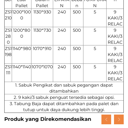
Pallet
Pallet
N
n
N
ZS1
1200*100
1130*930
240
500
5
9
210
0
KAKI/3
RELAC
ZS1
1200*80
1130*730
240
500
5
9
28
0
KAKI/3
0
RELAC
ZS1
1140*980
1070*910
240
500
5
9
198
KAKI/3
RELAC
ZS1
1140*1140
1070*1070
240
500
5
9
111
KAKI/3
RELAC
1. Sabuk Pengikat dan sabuk pegangan dapat
ditambahkan
2. 9 kaki/3 sabuk penguat tersedia sebagai opsi.
3. Tabung Baja dapat ditambahkan pada palet dan
tutup untuk daya dukung lebih tinggi.
Produk yang Direkomendasikan