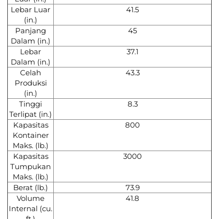
Lebar Luar
41.5
(in.)
Panjang
45
Dalam (in.)
Lebar
37.1
Dalam (in.)
Celah
43.3
Produksi
(in.)
Tinggi
8.3
Terlipat (in.)
Kapasitas
800
Kontainer
Maks. (lb.)
Kapasitas
3000
Tumpukan
Maks. (lb.)
Berat (lb.)
73.9
Volume
41.8
Internal (cu.
ft.)