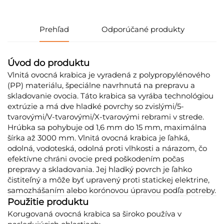
Prehľad
Odporúčané produkty
Úvod do produktu
Vlnitá ovocná krabica je vyradená z polypropylénového
(PP) materiálu, špeciálne navrhnutá na prepravu a
skladovanie ovocia. Táto krabica sa vyrába technológiou
extrúzie a má dve hladké povrchy so zvislými/5-
tvarovými/V-tvarovými/X-tvarovými rebrami v strede.
Hrúbka sa pohybuje od 1,6 mm do 15 mm, maximálna
šírka až 3000 mm. Vlnitá ovocná krabica je ľahká,
odolná, vodoteská, odolná proti vlhkosti a nárazom, čo
efektívne chráni ovocie pred poškodením počas
prepravy a skladovania. Jej hladký povrch je ľahko
čistiteľný a môže byť upravený proti statickej elektrine,
samozhášaním alebo korónovou úpravou podľa potreby.
Použitie produktu
Korugovaná ovocná krabica sa široko používa v