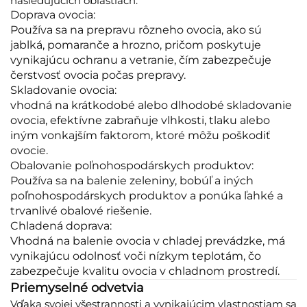
nasledujúcich oblastiach:
Doprava ovocia:
Používa sa na prepravu rôzneho ovocia, ako sú
jablká, pomaranče a hrozno, pričom poskytuje
vynikajúcu ochranu a vetranie, čím zabezpečuje
čerstvosť ovocia počas prepravy.
Skladovanie ovocia:
vhodná na krátkodobé alebo dlhodobé skladovanie
ovocia, efektívne zabraňuje vlhkosti, tlaku alebo
iným vonkajším faktorom, ktoré môžu poškodiť
ovocie.
Obalovanie poľnohospodárskych produktov:
Používa sa na balenie zeleniny, bobúľ a iných
poľnohospodárskych produktov a ponúka ľahké a
trvanlivé obalové riešenie.
Chladená doprava:
Vhodná na balenie ovocia v chladej prevádzke, má
vynikajúcu odolnosť voči nízkym teplotám, čo
zabezpečuje kvalitu ovocia v chladnom prostredí.
Priemyselné odvetvia
Vďaka svojej všestrannosti a vynikajúcim vlastnostiam sa