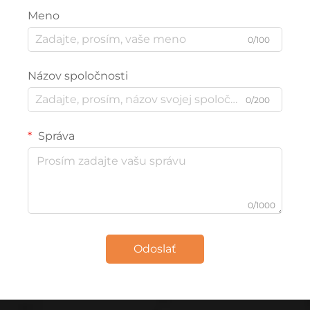
Meno
0/100
Názov spoločnosti
0/200
Správa
0/1000
Odoslať