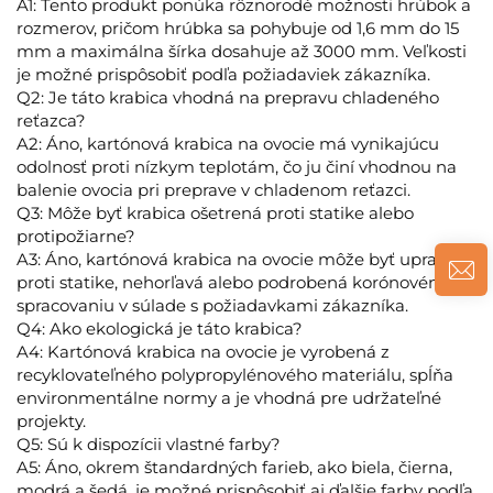
A1: Tento produkt ponúka rôznorodé možnosti hrúbok a
rozmerov, pričom hrúbka sa pohybuje od 1,6 mm do 15
mm a maximálna šírka dosahuje až 3000 mm. Veľkosti
je možné prispôsobiť podľa požiadaviek zákazníka.
Q2: Je táto krabica vhodná na prepravu chladeného
reťazca?
A2: Áno, kartónová krabica na ovocie má vynikajúcu
odolnosť proti nízkym teplotám, čo ju činí vhodnou na
balenie ovocia pri preprave v chladenom reťazci.
Q3: Môže byť krabica ošetrená proti statike alebo
protipožiarne?
A3: Áno, kartónová krabica na ovocie môže byť upravená
proti statike, nehorľavá alebo podrobená korónovému
spracovaniu v súlade s požiadavkami zákazníka.
Q4: Ako ekologická je táto krabica?
A4: Kartónová krabica na ovocie je vyrobená z
recyklovateľného polypropylénového materiálu, spĺňa
environmentálne normy a je vhodná pre udržateľné
projekty.
Q5: Sú k dispozícii vlastné farby?
A5: Áno, okrem štandardných farieb, ako biela, čierna,
modrá a šedá, je možné prispôsobiť aj ďalšie farby podľa