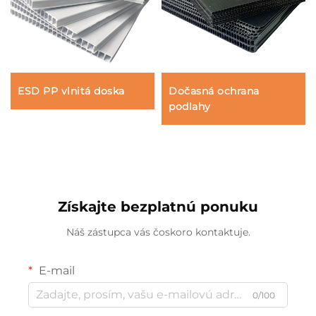
ESD PP vlnitá doska
Dočasná ochrana
podlahy
Získajte bezplatnú ponuku
Náš zástupca vás čoskoro kontaktuje.
E-mail
0/100