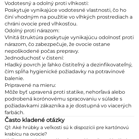
Vodotesný a odolný proti vlhkosti:
Poskytuje vynikajúce vodotesné vlastnosti, čo ho
činí vhodným na použitie vo vlhkých prostrediach a
chráni ovocie pred vlhkosťou.
Odolný proti nárazom:
Vlnitá štruktúra poskytuje vynikajúcu odolnosť proti
nárazom, čo zabezpečuje, že ovocie ostane
nepoškodené počas prepravy.
Jednoduchosť v čistení:
Hladký povrch je ľahko čistiteľný a dezinfikovateľný,
čím spĺňa hygienické požiadavky na potravinové
balenie.
Pripravené na mieru:
Môže byť upravená proti statike, nehorľavá alebo
podrobená korónovému spracovaniu v súlade s
požiadavkami zákazníka a je dostupná vo viacerých
farbách.
Často kladené otázky
Q1: Aké hrúbky a veľkosti sú k dispozícii pre kartónovú
krabicu na ovocie?