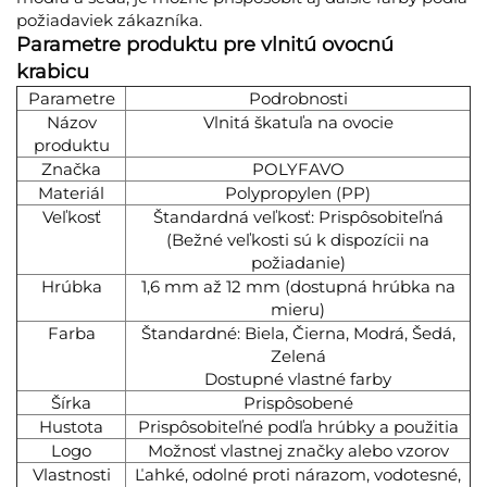
požiadaviek zákazníka.
Parametre produktu pre vlnitú ovocnú
krabicu
Parametre
Podrobnosti
Názov
Vlnitá škatuľa na ovocie
produktu
Značka
POLYFAVO
Materiál
Polypropylen (PP)
Veľkosť
Štandardná veľkosť: Prispôsobiteľná
(Bežné veľkosti sú k dispozícii na
požiadanie)
Hrúbka
1,6 mm až 12 mm (dostupná hrúbka na
mieru)
Farba
Štandardné: Biela, Čierna, Modrá, Šedá,
Zelená
Dostupné vlastné farby
Šírka
Prispôsobené
Hustota
Prispôsobiteľné podľa hrúbky a použitia
Logo
Možnosť vlastnej značky alebo vzorov
Vlastnosti
Ľahké, odolné proti nárazom, vodotesné,