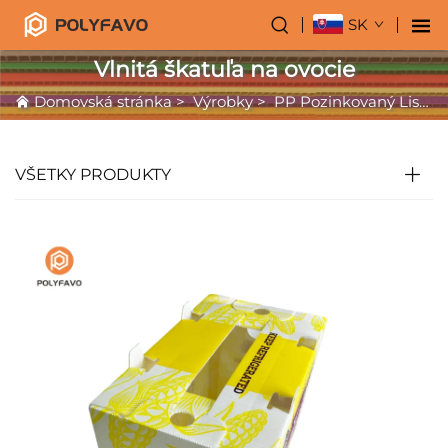
SK
Vlnitá škatuľa na ovocie
Domovská stránka
>
Výrobky
>
PP Pozinkovaný List
>
VŠETKY PRODUKTY