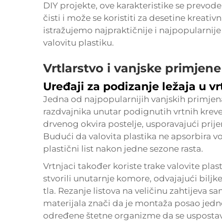
DIY projekte, ove karakteristike se prevode
čisti i može se koristiti za desetine kreati
istražujemo najpraktičnije i najpopularnije
valovitu plastiku.
Vrtlarstvo i vanjske primjene
Uređaji za podizanje ležaja u vr
Jedna od najpopularnijih vanjskih primjena 
razdvajnika unutar podignutih vrtnih krevet
drvenog okvira postelje, usporavajući prije
Budući da valovita plastika ne apsorbira vo
plastični list nakon jedne sezone rasta.
Vrtnjaci također koriste trake valovite pl
stvorili unutarnje komore, odvajajući biljke
tla. Rezanje listova na veličinu zahtijeva s
materijala znači da je montaža posao jedn
određene štetne organizme da se uspostave