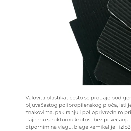
Valovita plastika
, često se prodaje pod ge
pljuvačastog polipropilenskog ploča, isti je
znakovima, pakiranju i poljoprivrednim p
daje mu strukturnu krutost bez povećanja t
otpornim na vlagu, blage kemikalije i izlož