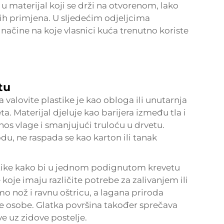
 u materijal koji se drži na otvorenom, lako
vnih primjena. U sljedećim odjeljcima
 načine na koje vlasnici kuća trenutno koriste
tu
valovite plastike je kao obloga ili unutarnja
a. Materijal djeluje kao barijera između tla i
nos vlage i smanjujući truloću u drvetu.
du, ne raspada se kao karton ili tanak
astike kako bi u jednom podignutom krevetu
 koje imaju različite potrebe za zalivanjem ili
amo nož i ravnu oštricu, a lagana priroda
e osobe. Glatka površina također sprečava
 uz zidove postelje.