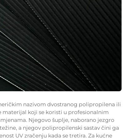
neričkim nazivom dvostranog polipropilena ili
 materijal koji se koristi u profesionalnim
rimjenama. Njegovo šuplje, naborano jezgro
ežine, a njegov polipropilenski sastav čini ga
enost UV zračenju kada se tretira. Za kućne