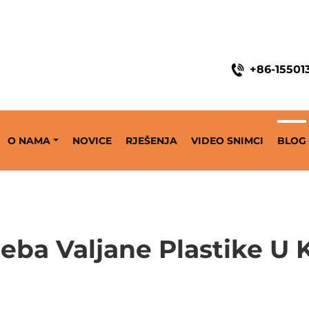
ine
+86-15501
O NAMA
NOVICE
RJEŠENJA
VIDEO SNIMCI
BLOG
reba Valjane Plastike U