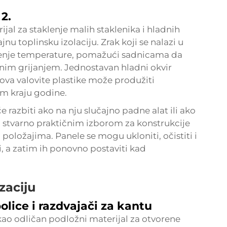
2.
rijal za staklenje malih staklenika i hladnih
jnu toplinsku izolaciju. Zrak koji se nalazi u
enje temperature, pomažući sadnicama da
nim grijanjem. Jednostavan hladni okvir
tova valovite plastike može produžiti
em kraju godine.
će razbiti ako na nju slučajno padne alat ili ako
ni stvarno praktičnim izborom za konstrukcije
h položajima. Panele se mogu ukloniti, očistiti i
i, a zatim ih ponovno postaviti kad
zaciju
olice i razdvajači za kantu
ži kao odličan podložni materijal za otvorene