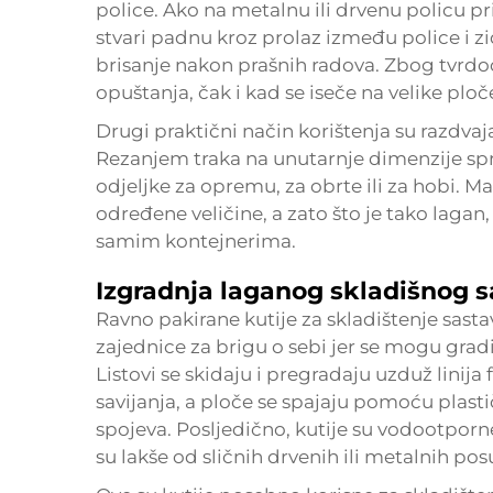
police. Ako na metalnu ili drvenu policu p
stvari padnu kroz prolaz između police i 
brisanje nakon prašnih radova. Zbog tvrdoć
opuštanja, čak i kad se iseče na velike ploč
Drugi praktični način korištenja su razdvaja
Rezanjem traka na unutarnje dimenzije spr
odjeljke za opremu, za obrte ili za hobi. Ma
određene veličine, a zato što je tako lagan
samim kontejnerima.
Izgradnja laganog skladišnog 
Ravno pakirane kutije za skladištenje sasta
zajednice za brigu o sebi jer se mogu gradi
Listovi se skidaju i pregradaju uzduž linija 
savijanja, a ploče se spajaju pomoću plasti
spojeva. Posljedično, kutije su vodootporne
su lakše od sličnih drvenih ili metalnih pos