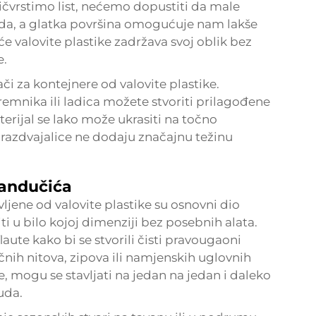
ričvrstimo list, nećemo dopustiti da male
zida, a glatka površina omogućuje nam lakše
e valovite plastike zadržava svoj oblik bez
e.
či za kontejnere od valovite plastike.
emnika ili ladica možete stvoriti prilagođene
terijal se lako može ukrasiti na točno
, razdvajalice ne dodaju značajnu težinu
sandučića
vljene od valovite plastike su osnovni dio
ti u bilo kojoj dimenziji bez posebnih alata.
flaute kako bi se stvorili čisti pravougaoni
čnih nitova, zipova ili namjenskih uglovnih
, mogu se stavljati na jedan na jedan i daleko
uda.