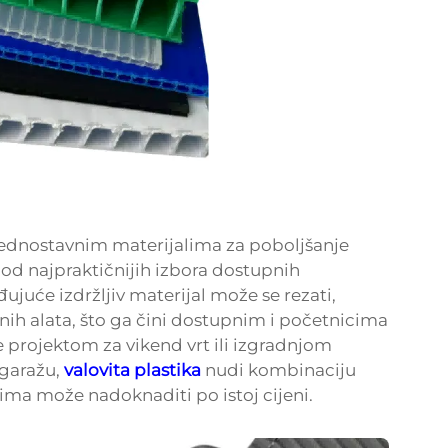
 jednostavnim materijalima za poboljšanje
 od najpraktičnijih izbora dostupnih
đujuće izdržljiv materijal može se rezati,
nih alata, što ga čini dostupnim i početnicima
e projektom za vikend vrt ili izgradnjom
 garažu,
valovita plastika
nudi kombinaciju
lima može nadoknaditi po istoj cijeni.