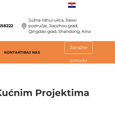
HR
Južna Yahui ulica, Jiaoxi
358222
područje, Jiaozhou grad,
Qingdao grad, Shandong, Kina
Zatražite
KONTAKTIRAJ NAS
ponudu
 Kućnim Projektima