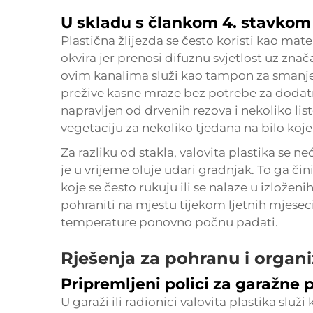
U skladu s člankom 4. stavkom 
Plastična žlijezda se često koristi kao mate
okvira jer prenosi difuznu svjetlost uz znača
ovim kanalima služi kao tampon za smanj
prežive kasne mraze bez potrebe za dodat
napravljen od drvenih rezova i nekoliko lis
vegetaciju za nekoliko tjedana na bilo koj
Za razliku od stakla, valovita plastika se ne
je u vrijeme oluje udari gradnjak. To ga či
koje se često rukuju ili se nalaze u izloženi
pohraniti na mjestu tijekom ljetnih mjesec
temperature ponovno počnu padati.
Rješenja za pohranu i organi
Pripremljeni polici za garažne p
U garaži ili radionici valovita plastika slu