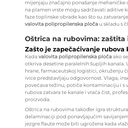
mijenjaju značajno ponašanje mehaničke ob
na plamen vrste mogu sadržavati aditive koj
faze toplinske obrade kao što su zatvaranje
valovita polipropilenska ploča
u skladu s 
Oštrica na rubovima: zaštita
Zašto je zapečaćivanje rubova 
Kada
valovita polipropilenska ploča
ako se
otkriva desetine paralelnih šupljih kana
hrane, farmaceutskoj logistici, okruženju č
ivice predstavljaju odgovornost. Vlaga, insek
povećava težinu, potiče kontaminaciju i s
rubova zatvara te kanale i vraća čist, profe
proizvoda.
Oštrica na rubovima također igra struktura
delaminaciji pod ponavljajućim savijanjem 
jezgre flaute može biti ugrožena kada vlaž