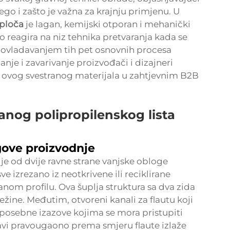
o i zašto je važna za krajnju primjenu. U
 ploča
je lagan, kemijski otporan i mehanički
o reagira na niz tehnika pretvaranja kada se
 ovladavanjem tih pet osnovnih procesa
janje i zavarivanje proizvođači i dizajneri
 ovog svestranog materijala u zahtjevnim B2B
anog polipropilenskog lista
gove proizvodnje
 je od dvije ravne strane vanjske obloge
 izrezano iz neotkrivene ili reciklirane
nom profilu. Ova šuplja struktura sa dva zida
žine. Međutim, otvoreni kanali za flautu koji
 posebne izazove kojima se mora pristupiti
ravi pravougaono prema smjeru flaute izlaže