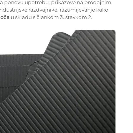
e za ponovu upotrebu, prikazove na prodajnim
industrijske razdvajnike, razumijevanje kako
ploča
u skladu s člankom 3. stavkom 2.