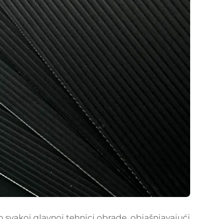
o svakoj glavnoj tehnici obrade, objašnjavajući