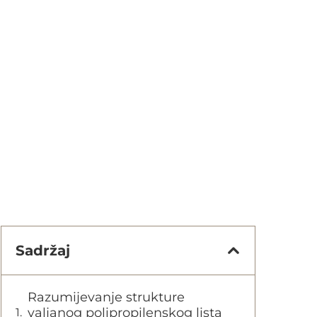
Sadržaj
Razumijevanje strukture
valjanog polipropilenskog lista