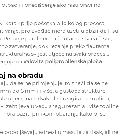
 otpad ili onečišćenje ako nisu pravilno
rvi korak prije početka bilo kojeg procesa
itivanje, proizvođač mora uzeti u obzir da li su
a. Rezanje paralelno sa flautama stvara čiste,
tno zatvaranje, dok rezanje preko flautama
strukturalna svijest utječe na svaki proces u
enjuje na
valovita polipropilenska ploča
.
caj na obradu
čaju da se ne primjenjuje, to znači da se ne
 mm do 6 mm ili više, a gustoća strukture
le utječu na to kako list reagira na toplinu,
stovi zahtijevaju veću snagu rezanja i više topline
 mora paziti prilikom obaranja kako bi se
 poboljšavaju adheziju mastila za tisak, ali ne