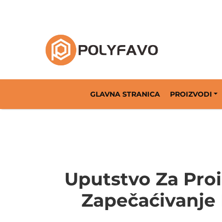
Rješenja za povratnu ambalažu od 2014. god
GLAVNA STRANICA
PROIZVODI
Uputstvo Za Proi
Zapečaćivanje R