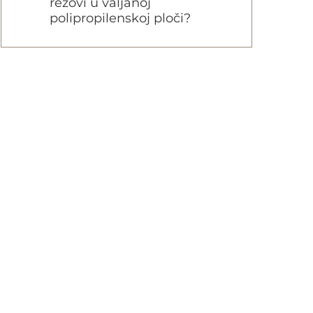
rezovi u valjanoj
polipropilenskoj ploči?