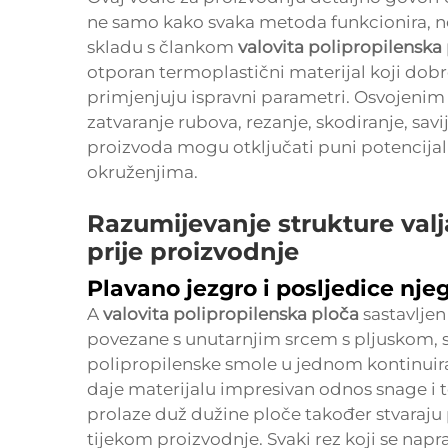
ne samo kako svaka metoda funkcionira, neg
skladu s člankom
valovita polipropilenska
otporan termoplastični materijal koji dobr
primjenjuju ispravni parametri. Osvojenim
zatvaranje rubova, rezanje, skodiranje, savi
proizvoda mogu otključati puni potencijal
okruženjima.
Razumijevanje strukture valj
prije proizvodnje
Plavano jezgro i posljedice nje
A
valovita polipropilenska ploča
sastavljen
povezane s unutarnjim srcem s pljuskom, sve
polipropilenske smole u jednom kontinuira
daje materijalu impresivan odnos snage i te
prolaze duž dužine ploče također stvaraju
tijekom proizvodnje. Svaki rez koji se nap