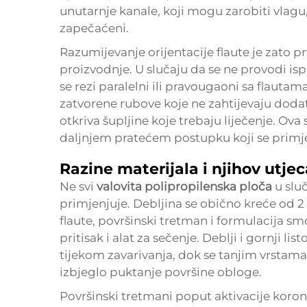
unutarnje kanale, koji mogu zarobiti vlagu,
zapečaćeni.
Razumijevanje orijentacije flaute je zato p
proizvodnje. U slučaju da se ne provodi isp
se rezi paralelni ili pravougaoni sa flautam
zatvorene rubove koje ne zahtijevaju doda
otkriva šupljine koje trebaju liječenje. Ova 
daljnjem pratećem postupku koji se primj
Razine materijala i njihov utje
Ne svi
valovita polipropilenska ploča
u slu
primjenjuje. Debljina se obično kreće od 2
flaute, površinski tretman i formulacija smo
pritisak i alat za sečenje. Deblji i gornji li
tijekom zavarivanja, dok se tanjim vrstama
izbjeglo puktanje površine obloge.
Površinski tretmani poput aktivacije korone