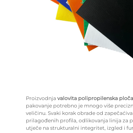
Proizvodnja
valovita polipropilenska ploč
pakovanje potrebno je mnogo više precizn
veličinu. Svaki korak obrade od zapečaćiva
prilagođenih profila, odlikovanja linija za 
utječe na strukturalni integritet, izgled i 