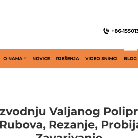
ine
+86-15501
O NAMA
NOVICE
RJEŠENJA
VIDEO SNIMCI
BLOG
zvodnju Valjanog Polipr
ubova, Rezanje, Probija
Zavarivanje