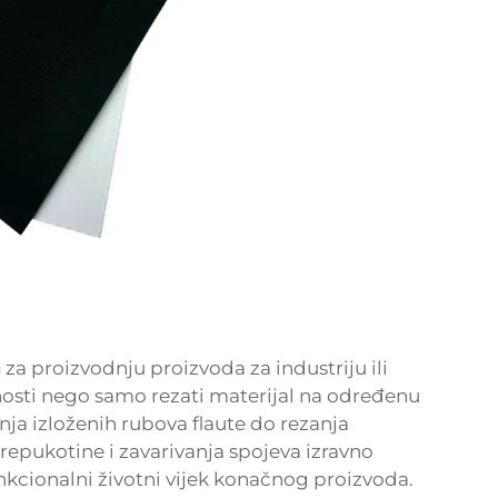
a
za proizvodnju proizvoda za industriju ili
osti nego samo rezati materijal na određenu
nja izloženih rubova flaute do rezanja
prepukotine i zavarivanja spojeva izravno
funkcionalni životni vijek konačnog proizvoda.