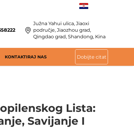
HR
Južna Yahui ulica, Jiaoxi
358222
područje, Jiaozhou grad,
Qingdao grad, Shandong, Kina
KONTAKTIRAJ NAS
Dobijte citat
opilenskog Lista:
nje, Savijanje I