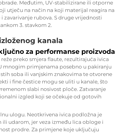
rade. Međutim, UV-stabilizirane ili otporne
i utječu na način na koji materijal reagira na
 i zavarivanje rubova. S druge vrijednosti
člankom 3. stavkom 2.
 izloženog kanala
ključno za performanse proizvoda
 reže preko smjera flaute, rezultirajuća ivica
la. U mnogim primjenama posebno u pakiranju
istih soba ili vanjskim znakovima te otvorene
ti i fine čestice mogu se uliti u kanale, što
 vremenom slabi nosivost ploče. Zatvaranje
sionalni izgled koji se očekuje od gotovih
lnu ulogu. Neotkrivena ivica podložna je
ili udarom, jer veza između lica obloge i
nost prodre. Za primjene koje uključuju