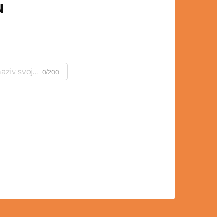
u
0/200