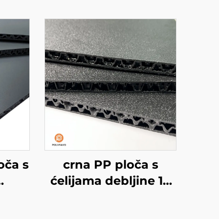
oča s
crna PP ploča s
ćelijama debljine 10
za
mm
bija