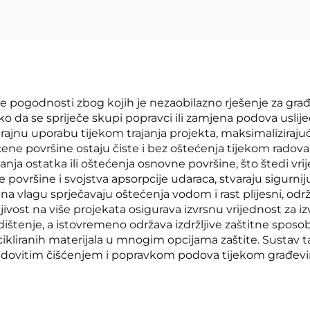
 pogodnosti zbog kojih je nezaobilazno rješenje za građe
da se spriječe skupi popravci ili zamjena podova uslijed
rajnu uporabu tijekom trajanja projekta, maksimalizirajuć
ićene površine ostaju čiste i bez oštećenja tijekom radov
nja ostatka ili oštećenja osnovne površine, što štedi vri
površine i svojstva apsorpcije udaraca, stvaraju sigurnij
na vlagu sprječavaju oštećenja vodom i rast plijesni, odr
ivost na više projekata osigurava izvrsnu vrijednost za i
dištenje, a istovremeno održava izdržljive zaštitne sposo
cikliranih materijala u mnogim opcijama zaštite. Susta
redovitim čišćenjem i popravkom podova tijekom građevin