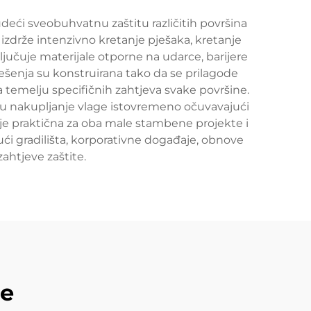
udeći sveobuhvatnu zaštitu različitih površina
a izdrže intenzivno kretanje pješaka, kretanje
ljučuje materijale otporne na udarce, barijere
ješenja su konstruirana tako da se prilagode
a temelju specifičnih zahtjeva svake površine.
vaju nakupljanje vlage istovremeno očuvavajući
staje praktična za oba male stambene projekte i
jući gradilišta, korporativne događaje, obnove
zahtjeve zaštite.
de