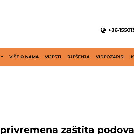
ine
+86-15501
VIŠE O NAMA
VIJESTI
RJEŠENJA
VIDEOZAPISI
K
privremena zaštita podov