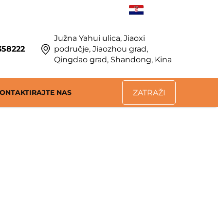
HR
Južna Yahui ulica, Jiaoxi
358222
područje, Jiaozhou grad,
Qingdao grad, Shandong, Kina
ONTAKTIRAJTE NAS
ZATRAŽI
PONUDU
a