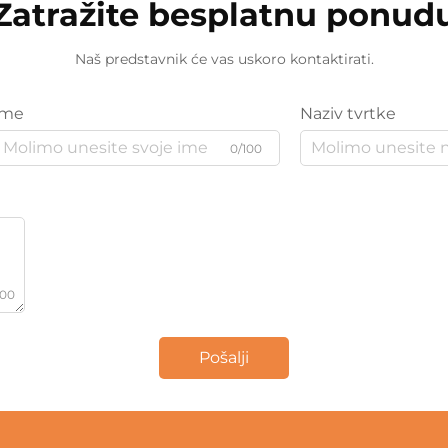
Zatražite besplatnu ponud
Naš predstavnik će vas uskoro kontaktirati.
Ime
Naziv tvrtke
0/100
000
Pošalji