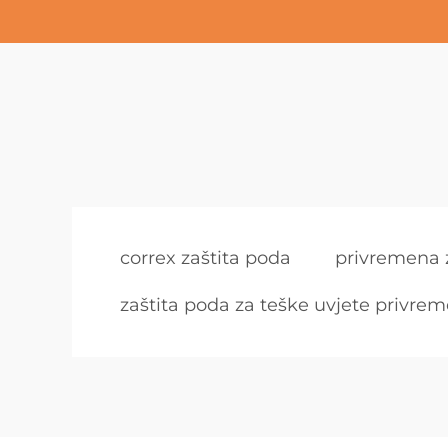
correx zaštita poda
privremena 
zaštita poda za teške uvjete privre