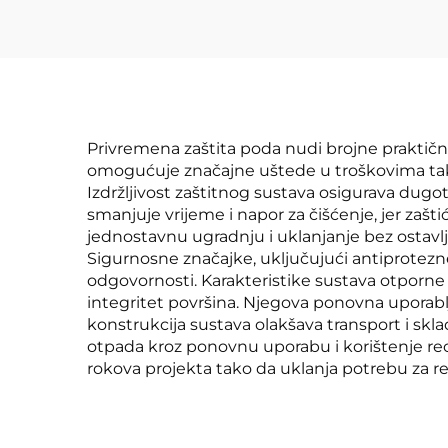
Privremena zaštita poda nudi brojne praktične
omogućuje značajne uštede u troškovima tako 
Izdržljivost zaštitnog sustava osigurava dugot
smanjuje vrijeme i napor za čišćenje, jer zašt
jednostavnu ugradnju i uklanjanje bez ostavlja
Sigurnosne značajke, uključujući antiprotezne 
odgovornosti. Karakteristike sustava otporne 
integritet površina. Njegova ponovna uporablj
konstrukcija sustava olakšava transport i skla
otpada kroz ponovnu uporabu i korištenje re
rokova projekta tako da uklanja potrebu za 