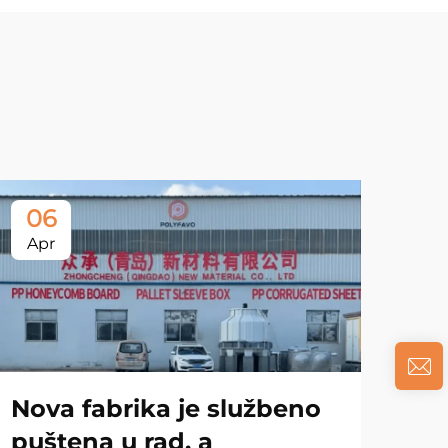
06
Apr
Nova fabrika je službeno
puštena u rad, a