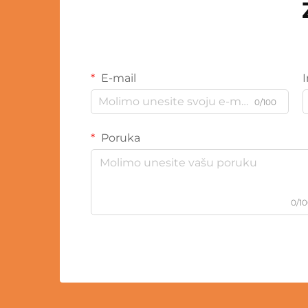
E-mail
0/100
Poruka
0/1