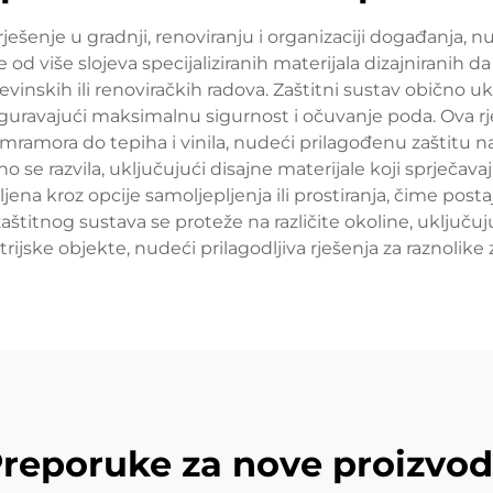
ješenje u gradnji, renoviranju i organizaciji događanja, n
e od više slojeva specijaliziranih materijala dizajniranih d
nskih ili renoviračkih radova. Zaštitni sustav obično uk
osiguravajući maksimalnu sigurnost i očuvanje poda. Ova r
 mramora do tepiha i vinila, nudeći prilagođenu zaštitu n
o se razvila, uključujući disajne materijale koji sprječa
vljena kroz opcije samoljepljenja ili prostiranja, čime po
zaštitnog sustava se proteže na različite okoline, uključu
ijske objekte, nudeći prilagodljiva rješenja za raznolike 
reporuke za nove proizvo