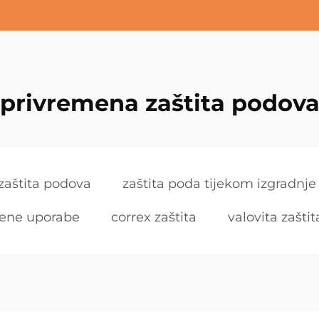
privremena zaštita podov
zaštita podova
zaštita poda tijekom izgradnje
mene uporabe
correx zaštita
valovita zašti