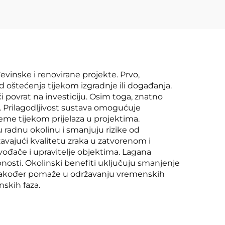
vinske i renovirane projekte. Prvo,
 oštećenja tijekom izgradnje ili događanja.
i povrat na investiciju. Osim toga, znatno
a. Prilagodljivost sustava omogućuje
jeme tijekom prijelaza u projektima.
u radnu okolinu i smanjuju rizike od
žavajući kvalitetu zraka u zatvorenom i
zvođače i upravitelje objektima. Lagana
bnosti. Okolinski benefiti uključuju smanjenje
v također pomaže u održavanju vremenskih
skih faza.