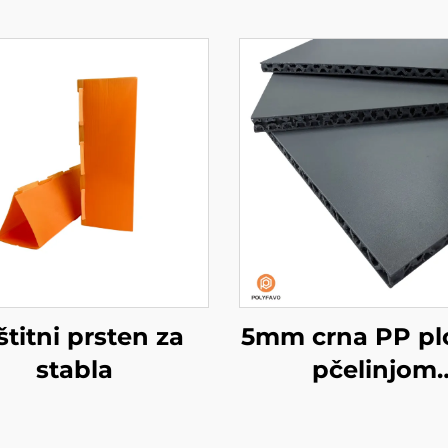
štitni prsten za
5mm crna PP pl
stabla
pčelinjom
strukturom 
oblaganje kom