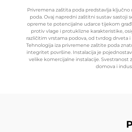
Privremena zaštita poda predstavlja ključno r
poda. Ovaj napredni zaštitni sustav sastoji s
opreme te potencijalne udarce tijekom građevi
protiv vlage i protuklizne karakteristike, 
različitim vrstama podova, od tvrdog drveta i
Tehnologija iza privremene zaštite poda znatn
integritet površine. Instalacija je pojednosta
velike komercijalne instalacije. Svestranost 
domova i industr
P