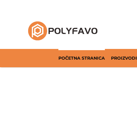
Rješenja za povratnu ambalažu od 2014. god
POČETNA STRANICA
PROIZVODI