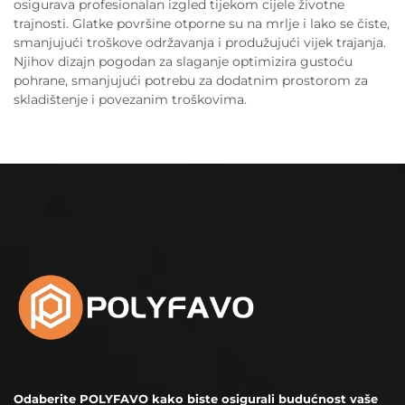
osigurava profesionalan izgled tijekom cijele životne
trajnosti. Glatke površine otporne su na mrlje i lako se čiste,
smanjujući troškove održavanja i produžujući vijek trajanja.
Njihov dizajn pogodan za slaganje optimizira gustoću
pohrane, smanjujući potrebu za dodatnim prostorom za
skladištenje i povezanim troškovima.
Odaberite POLYFAVO kako biste osigurali budućnost vaše