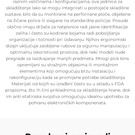
raznim veličinama i konfiguracijama, ove jedinice za
skladištenje lako se mogu integrirati u postojeće skladišne
sustave, bilo da su montirane na perforirane ploče, obješene
na žičane police ili slagane na standardne policije. Posude
obično imaju držače za natpisnice radi jasne identifikacije
zaliha i često su kodirane bojama radi poboljšanja
organizacije i točnosti pri izdavanju. Njihov ergonomski
dizajn uključuje zaobljene rubove za sigurnu manipulaciju i
optimalnu iskoristivost prostora, dok neki modeli nude
pregrade za razdvajanje manjih predmeta. Mnogi pick bins
opremljeni su stražnjim objesima ili montažnim
elementima koji omogućuju brzu instalaciju i
rekonfiguraciju kada se promijene potrebe skladištenja.
Materijali od kojih su izrađeni često su u skladu s FDA
propisima, što ih čini prikladnima za skladištenje hrane, dok
im anti-statinska svojstva omogućuju idealnu upotrebu za
pohranu elektroničkih komponenata.