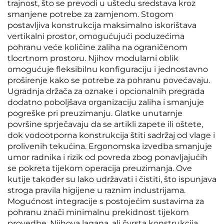
trajnost, što se prevodi u uštedu sredstava kroz
smanjene potrebe za zamjenom. Stogom
postavljiva konstrukcija maksimalno iskorištava
vertikalni prostor, omogućujući poduzećima
pohranu veće količine zaliha na ograničenom
tlocrtnom prostoru. Njihov modularni oblik
omogućuje fleksibilnu konfiguraciju i jednostavno
proširenje kako se potrebe za pohranu povećavaju.
Ugradnja držača za oznake i opcionalnih pregrada
dodatno poboljšava organizaciju zaliha i smanjuje
pogreške pri preuzimanju. Glatke unutarnje
površine sprječavaju da se artikli zapete ili oštete,
dok vodootporna konstrukcija štiti sadržaj od vlage i
prolivenih tekućina. Ergonomska izvedba smanjuje
umor radnika i rizik od povreda zbog ponavljajućih
se pokreta tijekom operacija preuzimanja. Ove
kutije također su lako udržavati i čistiti, što ispunjava
stroga pravila higijene u raznim industrijama.
Mogućnost integracije s postojećim sustavima za
pohranu znači minimalnu prekidnost tijekom
provedbe. Njihova lagana, ali čvrsta konstrukcija