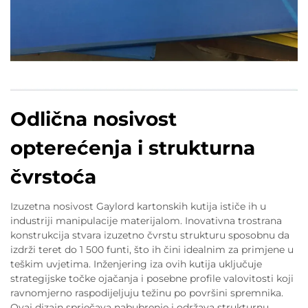
Odlična nosivost
opterećenja i strukturna
čvrstoća
Izuzetna nosivost Gaylord kartonskih kutija ističe ih u
industriji manipulacije materijalom. Inovativna trostrana
konstrukcija stvara izuzetno čvrstu strukturu sposobnu da
izdrži teret do 1 500 funti, što ih čini idealnim za primjene u
teškim uvjetima. Inženjering iza ovih kutija uključuje
strategijske točke ojačanja i posebne profile valovitosti koji
ravnomjerno raspodijeljuju težinu po površini spremnika.
Ovaj dizajn sprječava nabubrenje i održava strukturnu