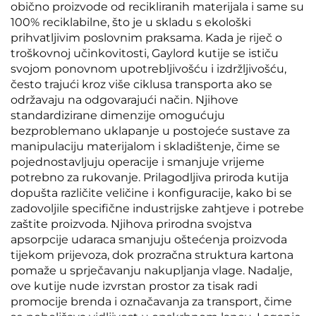
obično proizvode od recikliranih materijala i same su
100% reciklabilne, što je u skladu s ekološki
prihvatljivim poslovnim praksama. Kada je riječ o
troškovnoj učinkovitosti, Gaylord kutije se ističu
svojom ponovnom upotrebljivošću i izdržljivošću,
često trajući kroz više ciklusa transporta ako se
održavaju na odgovarajući način. Njihove
standardizirane dimenzije omogućuju
bezproblemano uklapanje u postojeće sustave za
manipulaciju materijalom i skladištenje, čime se
pojednostavljuju operacije i smanjuje vrijeme
potrebno za rukovanje. Prilagodljiva priroda kutija
dopušta različite veličine i konfiguracije, kako bi se
zadovoljile specifične industrijske zahtjeve i potrebe
zaštite proizvoda. Njihova prirodna svojstva
apsorpcije udaraca smanjuju oštećenja proizvoda
tijekom prijevoza, dok prozračna struktura kartona
pomaže u sprječavanju nakupljanja vlage. Nadalje,
ove kutije nude izvrstan prostor za tisak radi
promocije brenda i označavanja za transport, čime