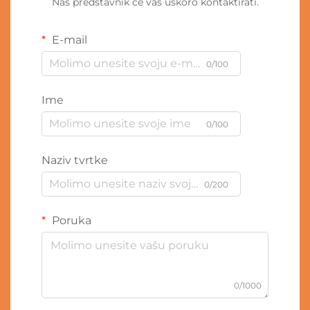
Naš predstavnik će vas uskoro kontaktirati.
E-mail
0/100
Ime
0/100
Naziv tvrtke
0/200
Poruka
0/1000