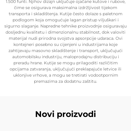
1.500 funti. Njihov dizajn uključuje ojačane kutove i rubove,
čime se osigurava maksimalna izdržljivost tijekom
transporta i skladištenja. Kutije često dolaze s paletnom
podlogom koja omogućuje lagan pristup viljuškari i
sigurno slaganje. Napredne tehnike proizvodnje osiguravaju
dosljednu kvalitetu i dimenzionalnu stabilnost, dok valoviti
materijal nudi prirodna svojstva apsorpcije udaraca. Ovi
kontejneri posebno su cijenjeni u industrijama koje
zahtijevaju masovno skladištenje i transport, uključujući
automobilsku industriju, maloprodajnu distribuciju i
preradu hrane. Kutije se mogu prilagoditi različitim
opcijama zatvaranja, uključujući preklapajuće letvice ili
uklonjive vrhove, a mogu se tretirati vodootpornim
premazima za dodatnu zaštitu.
Novi proizvodi