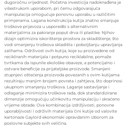
dugoročnu vrijednost. Početna investicija nadoknađena je
višestrukom uporabom, pri čemu odgovarajuća
manipulacija omogućuje ponovnu uporabu u različitim
primjenama. Lagana konstrukcija kutija znatno smanjuje
troškove prijevoza u usporedbi s alternativnim
materijalima za pakiranje poput drva ili plastike. Njihov
dizajn optimizira iskorištenje prostora za skladištenje, što
vodi smanjenju troškova skladišta i poboljšanju upravljanja
zalihama. Održivost ovih kutija, koje su proizvedene od
recikliranih materijala i potpuno reciklabilne, pomaže
tvrtkama da ispunile ekološke obaveze, a potencijalno i
ostvare beneficije za prijateljske proizvode. Smanjeni
stupnjevi oštećenja proizvoda povezanih s ovim kutijama
rezultiraju manjim brojem povrata i zahtjeva, što doprinosi
ukupnom smanjenju troškova. Laganje sastavljanje i
odlaganje minimizira troškove rada, dok standardizirane
dimenzije omogućuju učinkovitu manipulaciju i skraćeno
vrijeme obrade. Ova kombinacija izdržljivosti, ponovne
uporabljivosti i održivih materijala čini kutije od valovite
kartonaze Gaylord ekonomski opravdanim izborom za
poslovne subjekte svih veličina.