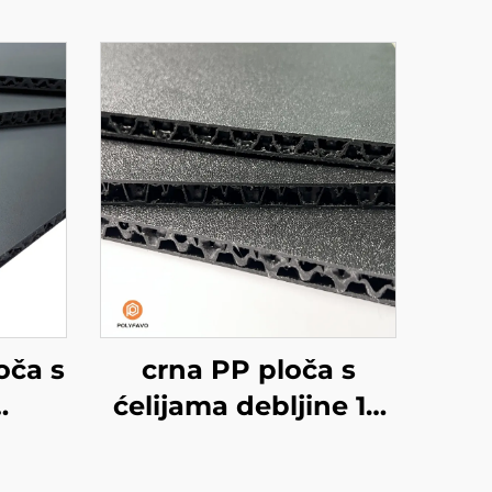
oča s
crna PP ploča s
ćelijama debljine 10
za
mm
bija