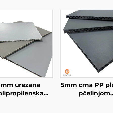
3mm urezana
5mm crna PP pl
olipropilenska
pčelinjom
oča s pčelinjom
strukturom 
strukturom
oblaganje kom