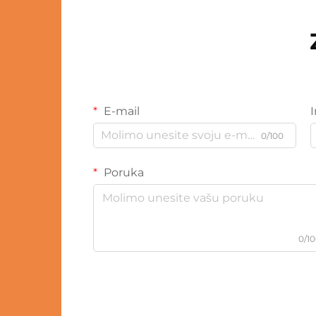
E-mail
0/100
Poruka
0/1