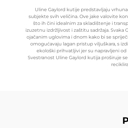
Uline Gaylord kutije predstavljaju vrhunac
subjekte svih veličina. Ove jake valovite kon
što ih čini idealnim za skladištenje i tran
izuzetnu izdržljivost i zaštitu sadržaja. Svak
ojačanim uglovima i dnom kako bi se spriječil
omogućavaju lagan pristup viljuškara, s izd
ekološki prihvatljivi jer su napravljeni o
Svestranost Uline Gaylord kutija proširuje se
recikli
P