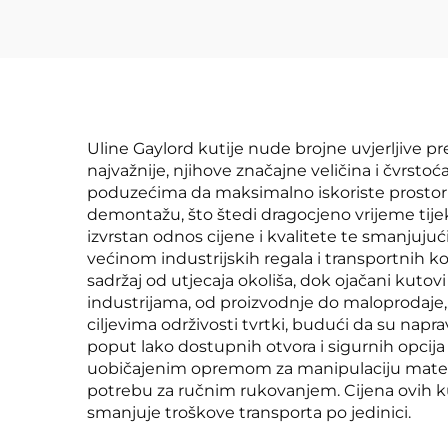
Uline Gaylord kutije nude brojne uvjerljive p
najvažnije, njihove značajne veličina i čvrst
poduzećima da maksimalno iskoriste prostor z
demontažu, što štedi dragocjeno vrijeme tijek
izvrstan odnos cijene i kvalitete te smanjuju
većinom industrijskih regala i transportnih ko
sadržaj od utjecaja okoliša, dok ojačani kutovi
industrijama, od proizvodnje do maloprodaje, 
ciljevima održivosti tvrtki, budući da su napra
poput lako dostupnih otvora i sigurnih opcij
uobičajenim opremom za manipulaciju materija
potrebu za ručnim rukovanjem. Cijena ovih kut
smanjuje troškove transporta po jedinici.