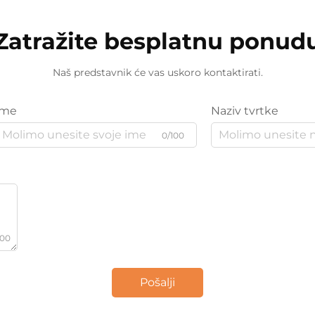
Zatražite besplatnu ponud
Naš predstavnik će vas uskoro kontaktirati.
Ime
Naziv tvrtke
0/100
000
Pošalji