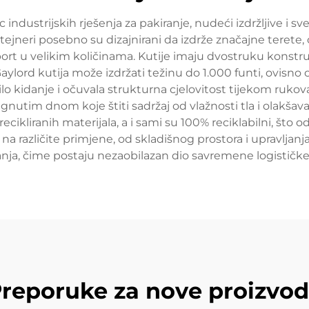
 industrijskih rješenja za pakiranje, nudeći izdržljive i sv
tejneri posebno su dizajnirani da izdrže značajne terete,
sport u velikim količinama. Kutije imaju dvostruku konstru
a Gaylord kutija može izdržati težinu do 1.000 funti, ovisn
o kidanje i očuvala strukturna cjelovitost tijekom rukovan
ignutim dnom koje štiti sadržaj od vlažnosti tla i olakšav
d recikliranih materijala, a i sami su 100% reciklabilni, š
 na različite primjene, od skladišnog prostora i upravlja
ranja, čime postaju nezaobilazan dio savremene logističk
reporuke za nove proizvo