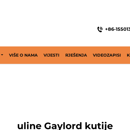
ine
+86-15501
VIŠE O NAMA
VIJESTI
RJEŠENJA
VIDEOZAPISI
K
uline Gaylord kutije