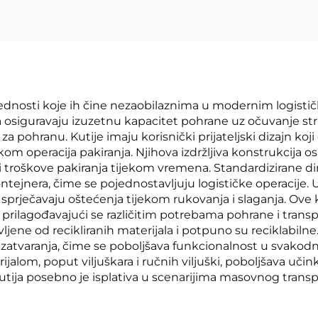
rednosti koje ih čine nezaobilaznima u modernim logistič
oća osiguravaju izuzetnu kapacitet pohrane uz očuvanje s
a pohranu. Kutije imaju korisnički prijateljski dizajn k
om operacija pakiranja. Njihova izdržljiva konstrukcija o
ći troškove pakiranja tijekom vremena. Standardizirane d
ntejnera, čime se pojednostavljuju logističke operacije. 
 sprječavaju oštećenja tijekom rukovanja i slaganja. Ove k
prilagođavajući se različitim potrebama pohrane i transpo
vljene od recikliranih materijala i potpuno su reciklabilne
a zatvaranja, čime se poboljšava funkcionalnost u svako
lom, poput viljuškara i ručnih viljuški, poboljšava uči
ija posebno je isplativa u scenarijima masovnog transpo