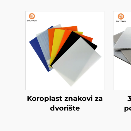
Koroplast znakovi za
dvorište
p
pl