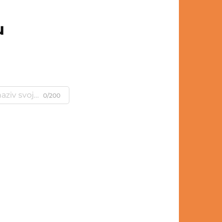
u
0/200