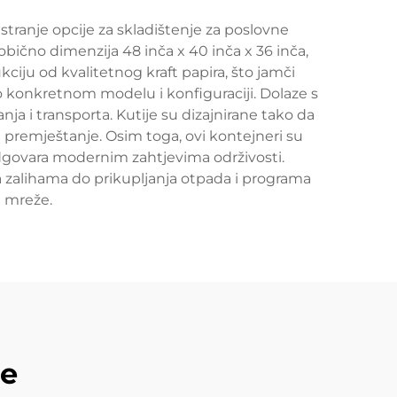
estranje opcije za skladištenje za poslovne
 obično dimenzija 48 inča x 40 inča x 36 inča,
kciju od kvalitetnog kraft papira, što jamči
o o konkretnom modelu i konfiguraciji. Dolaze s
ja i transporta. Kutije su dizajnirane tako da
a premještanje. Osim toga, ovi kontejneri su
to odgovara modernim zahtjevima održivosti.
nja zalihama do prikupljanja otpada i programa
e mreže.
de