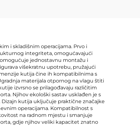
kim i skladišnim operacijama. Prvo i
trukturnog integriteta, omogućavajući
oji omogućuje jednostavnu montažu i
sigurava višekratnu upotrebu, pružajući
imenzije kutija čine ih kompatibilnima s
Ugradnja materijala otpornog na vlagu štiti
utije izvrsno se prilagođavaju različitim
rta. Njihov ekološki sastav usklađen je s
. Dizajn kutija uključuje praktične značajke
dnevnim operacijama. Kompatibilnost s
nkovitost na radnom mjestu i smanjuje
rta, gdje njihov veliki kapacitet znatno