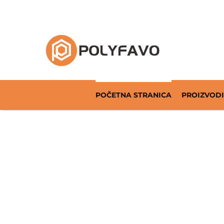
Rješenja za povratnu ambalažu od 2014. god
POČETNA STRANICA
PROIZVODI