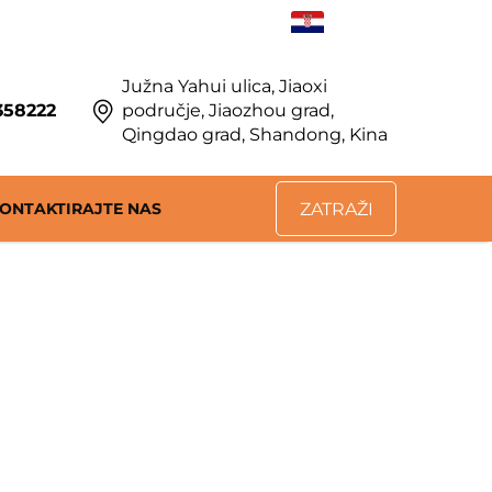
HR
Južna Yahui ulica, Jiaoxi
358222
područje, Jiaozhou grad,
Qingdao grad, Shandong, Kina
ONTAKTIRAJTE NAS
ZATRAŽI
PONUDU