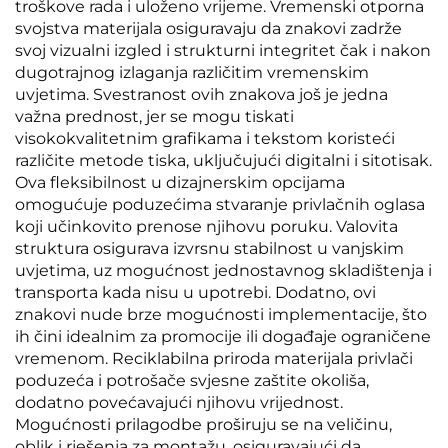
troškove rada i uloženo vrijeme. Vremenski otporna
svojstva materijala osiguravaju da znakovi zadrže
svoj vizualni izgled i strukturni integritet čak i nakon
dugotrajnog izlaganja različitim vremenskim
uvjetima. Svestranost ovih znakova još je jedna
važna prednost, jer se mogu tiskati
visokokvalitetnim grafikama i tekstom koristeći
različite metode tiska, uključujući digitalni i sitotisak.
Ova fleksibilnost u dizajnerskim opcijama
omogućuje poduzećima stvaranje privlačnih oglasa
koji učinkovito prenose njihovu poruku. Valovita
struktura osigurava izvrsnu stabilnost u vanjskim
uvjetima, uz mogućnost jednostavnog skladištenja i
transporta kada nisu u upotrebi. Dodatno, ovi
znakovi nude brze mogućnosti implementacije, što
ih čini idealnim za promocije ili događaje ograničene
vremenom. Reciklabilna priroda materijala privlači
poduzeća i potrošače svjesne zaštite okoliša,
dodatno povećavajući njihovu vrijednost.
Mogućnosti prilagodbe proširuju se na veličinu,
oblik i rješenja za montažu, osiguravajući da