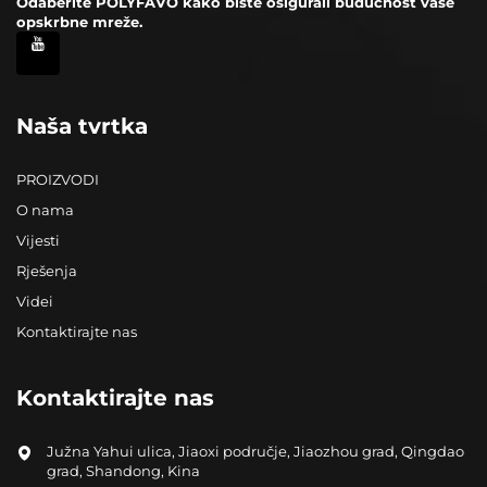
Odaberite POLYFAVO kako biste osigurali budućnost vaše
opskrbne mreže.
Naša tvrtka
PROIZVODI
O nama
Vijesti
Rješenja
Videi
Kontaktirajte nas
Kontaktirajte nas
Južna Yahui ulica, Jiaoxi područje, Jiaozhou grad, Qingdao
grad, Shandong, Kina