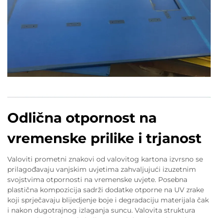
Odlična otpornost na
vremenske prilike i trjanost
Valoviti prometni znakovi od valovitog kartona izvrsno se
prilagođavaju vanjskim uvjetima zahvaljujući izuzetnim
svojstvima otpornosti na vremenske uvjete. Posebna
plastična kompozicija sadrži dodatke otporne na UV zrake
koji sprječavaju blijedjenje boje i degradaciju materijala čak
i nakon dugotrajnog izlaganja suncu. Valovita struktura