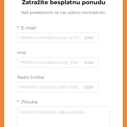
Zatražite besplatnu ponudu
Naš predstavnik će vas uskoro kontaktirati.
E-mail
0/100
Ime
0/100
Naziv tvrtke
0/200
Poruka