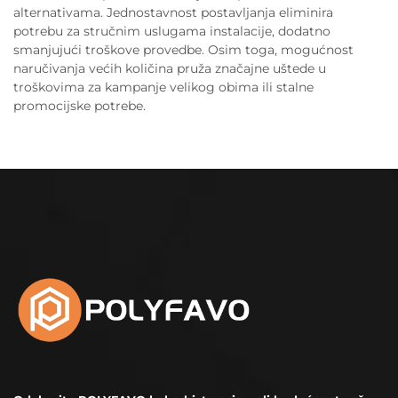
alternativama. Jednostavnost postavljanja eliminira
potrebu za stručnim uslugama instalacije, dodatno
smanjujući troškove provedbe. Osim toga, mogućnost
naručivanja većih količina pruža značajne uštede u
troškovima za kampanje velikog obima ili stalne
promocijske potrebe.