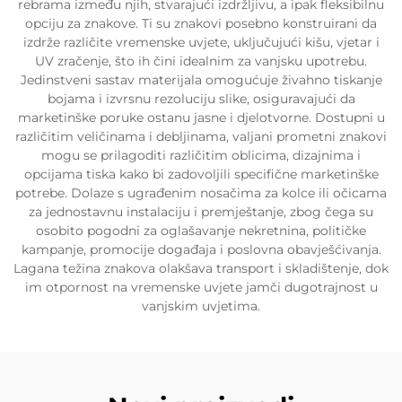
rebrama između njih, stvarajući izdržljivu, a ipak fleksibilnu
opciju za znakove. Ti su znakovi posebno konstruirani da
izdrže različite vremenske uvjete, uključujući kišu, vjetar i
UV zračenje, što ih čini idealnim za vanjsku upotrebu.
Jedinstveni sastav materijala omogućuje živahno tiskanje
bojama i izvrsnu rezoluciju slike, osiguravajući da
marketinške poruke ostanu jasne i djelotvorne. Dostupni u
različitim veličinama i debljinama, valjani prometni znakovi
mogu se prilagoditi različitim oblicima, dizajnima i
opcijama tiska kako bi zadovoljili specifične marketinške
potrebe. Dolaze s ugrađenim nosačima za kolce ili očicama
za jednostavnu instalaciju i premještanje, zbog čega su
osobito pogodni za oglašavanje nekretnina, političke
kampanje, promocije događaja i poslovna obavješćivanja.
Lagana težina znakova olakšava transport i skladištenje, dok
im otpornost na vremenske uvjete jamči dugotrajnost u
vanjskim uvjetima.