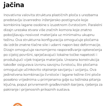
jačina
Inovativna valovita struktura plastičnih ploča s urezbama
predstavlja izvanredno inženjersko postignuće koje
kombinira lagane osobine s izuzetnom čvrstoćom. Paralelni
dizajn urezaka stvara više zračnih komora koje znatno
poboljšavaju nosivost materijala uz minimalnu ukupnu
težinu. Ova strukturna konfiguracija omogućuje pločama
da izdrže znatne tlačne sile i udarni napon bez deformacije.
Dizajn omogućuje ravnomjerno raspoređivanje opterećenja
po cijeloj površini, sprječavajući lokalne točke napetosti i
produžujući vijek trajanja materijala. Urezana konstrukcija
također osigurava izvrsnu savojnu čvrstoću, što pločama
omogućuje učinkovito otpiranje savijanju i uvijanju. Ova
jedinstvena kombinacija čvrstoće i lagane težine čini ploče
posebno vrijednima u primjenama gdje su težinska pitanja
ključna, poput privremenih građevinskih barijera, rješenja za
pakiranje i prijenosnih prikaznih sustava.