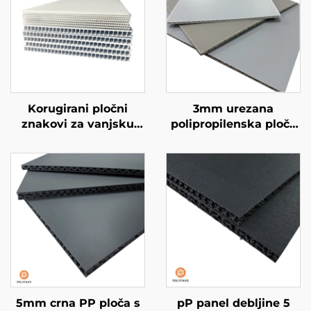
Korugirani pločni
3mm urezana
znakovi za vanjsku
polipropilenska ploča
upotrebu
s pčelinjom
strukturom
5mm crna PP ploča s
pP panel debljine 5