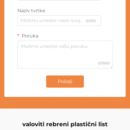
Naziv tvrtke
0/200
Poruka
0/1000
Pošalji
valoviti rebreni plastični list