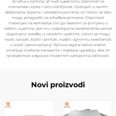
strukturu kartona, ali nudi superiornu otpornost na
vremenske uvjete i veću izdržljivost. Dostupni u raznim
debljinama, bojama i obradama površine, ovi listovi se lako
mogu prilagoditi za određene primjene. Otpornost
materijala na kemikalije čini ga idealnim za primjenu u
teškim uvjetima, dok mu vodootporne karakteristike jamče
dugotrajnu izvedbu u vanjskim uvjetima. Listovi se mogu
rezati, savijati, bušiti i printati, nudeći ogromnu svestranost
u izradi i personalizaciji. Njihova lagana težina znatno
smanjuje troškove transporta i olakšava ugradnju, dok im
reciklabilnost odgovara modernim zahtjevima održivosti.
Novi proizvodi