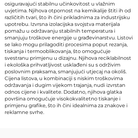
osiguravajući stabilnu učinkovitost u vlažnim
uvjetima. Njihova otpornost na kemikalije štiti ih od
različitih tvari, što ih čini prikladnima za industrijsku
upotrebu. Izvrsna izolacijska svojstva materijala
pomažu u održavanju stabilnih temperatura i
smanjuju troškove energije u građevinarstvu. Listovi
se lako mogu prilagoditi procesima poput rezanja,
tiskanja i termooblikovanja, što omogućuje
svestranu primjenu u dizajnu. Njihova reciklabilnost
i ekološka prihvatljivost usklađeni su s održivim
poslovnim praksama, smanjujući utjecaj na okoliš.
Cijena listova, u kombinaciji s niskim troškovima
održavanja i dugim vijekom trajanja, nudi izvrstan
odnos cijene i kvalitete. Dodatno, njihova glatka
površina omogućuje visokokvalitetno tiskanje i
primjenu grafike, što ih čini idealnima za znakove i
reklamne svrhe.