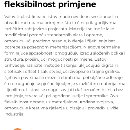
fleksibilnost primjene
Valoviti plastificirani listovi nude neviđenu svestranost u
obradi i metodama primjene, što ih čini prilagodljivima
različitim zahtjevima projekata. Materijal se može lako
modificirati pomoću standardnih alata i opreme,
omogućujući precizno rezanje, bušenje i žljebljenje bez
potrebe za posebnom mehanizacijom. Njegove termalne
formirajuće sposobnosti omogućuju izradu složenih oblika i
struktura, proširujući mogućnosti primjene. Listovi
prihvaćaju različite metode tiskanja, uključujući digitalni,
sitotisak i offset tisak, stvarajući živopisne i trajne grafike.
Njihova površina se može tretirati radi poboljšane adhezije,
što omogućuje uspješno lijepljenje s različitim materijalima
i ljepilima. Listovi se mogu savijati duž označenih linija bez
lomljenja, stvarajući prilagođene kutije i spremnike. Ova
fleksibilnost obrade, uz materijalova urođena svojstva,
omogućuje kreativna rješenja u dizajnu i provedbi u više
industrija.