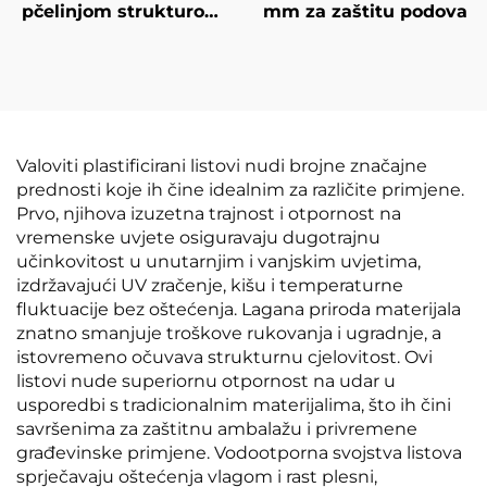
pčelinjom strukturom
mm za zaštitu podova
za oblaganje kombija
Valoviti plastificirani listovi nudi brojne značajne
prednosti koje ih čine idealnim za različite primjene.
Prvo, njihova izuzetna trajnost i otpornost na
vremenske uvjete osiguravaju dugotrajnu
učinkovitost u unutarnjim i vanjskim uvjetima,
izdržavajući UV zračenje, kišu i temperaturne
fluktuacije bez oštećenja. Lagana priroda materijala
znatno smanjuje troškove rukovanja i ugradnje, a
istovremeno očuvava strukturnu cjelovitost. Ovi
listovi nude superiornu otpornost na udar u
usporedbi s tradicionalnim materijalima, što ih čini
savršenima za zaštitnu ambalažu i privremene
građevinske primjene. Vodootporna svojstva listova
sprječavaju oštećenja vlagom i rast plesni,