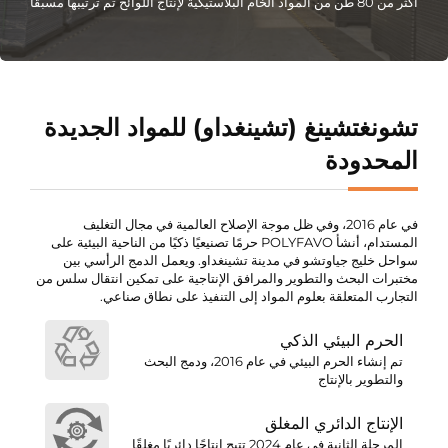
أكثر من 80 طن من المواد الخام البلاستيكية لإنتاج اللوائح تم ترتيبها مسبقًا
تشونغتشينغ (تشينغداو) للمواد الجديدة
المحدودة
في عام 2016، وفي ظل موجة الإصلاح العالمية في مجال التغليف
المستدام، أنشأ POLYFAVO حرمًا تصنيعيًا ذكيًا من الناحية البيئية على
سواحل خليج جياوتشو في مدينة تشينغداو. ويعمل الدمج الرأسي بين
مختبرات البحث والتطوير والمرافق الإنتاجية على تمكين انتقال سلس من
التجارب المتعلقة بعلوم المواد إلى التنفيذ على نطاق صناعي.
الحرم البيئي الذكي
تم إنشاء الحرم البيئي في عام 2016، ودمج البحث
والتطوير بالإنتاج
الإنتاج الدائري المغلق
المرحلة الثانية في عام 2024 تتيح إنتاجًا دائريًا مغلقًا