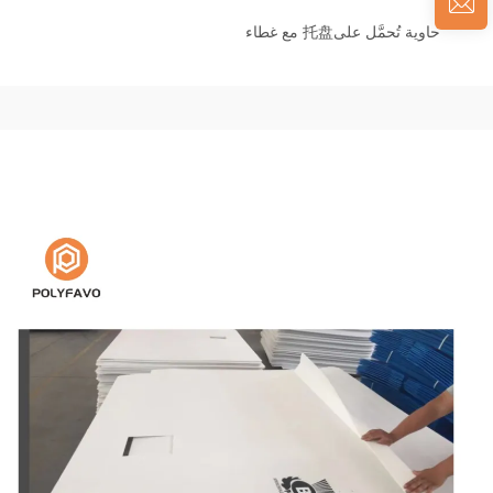
حاوية تُحمَّل على托盘 مع غطاء