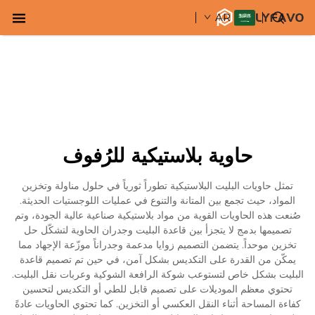
AR
حاوية بلاستيكية للرُفوف
تمثل حاويات البليت البلاستيكية تطوراً ثورياً في حلول مناولة وتخزين
المواد، حيث تجمع بين المتانة والتنوع في عمليات اللوجستيات الحديثة.
صُنعت هذه الحاويات القوية من مواد بلاستيكية صناعية عالية الجودة، وتم
تصميمها بدمج لا يتجزأ بين قاعدة البليت وجدران الحاوية لتشكّل حل
تخزين موحداً. يتضمن التصميم زوايا مدعمة وجدراناً موزّعة الإجهاد مما
يمكّن من القدرة على التكديس بشكل آمن، في حين تم تصميم قاعدة
البليت بشكل خاص لتستوعب شوكة الرافعة الشوكية وعربات نقل البليت.
تحتوي معظم الموديلات على تصميم قابل للطي أو التكديس لتحسين
كفاءة المساحة أثناء النقل العكسي أو التخزين. كما تحتوي الحاويات عادةً