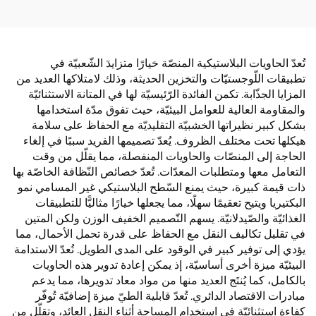
تُعدّ الحاويات البلاستيكية المنصّة خيارًا متزايدَ الشّعبيّة في
تطبيقات اللّوجستيّات والتخزين الحديثة، وذلك لامتلاكها العديد من
المزايا الجذّابة. تكمن الفائدة الرّئيسيّة لها في المتانة الاستثنائيّة
والمقاومة العالية للعوامل البيئيّة، حيث تفوق مدّة استخدامها
بشكل كبير نظيراتها الخشبيّة التقليديّة مع الحفاظ على سلامة
هيكلها تحت مختلف الظروف. يُعدّ تصميمها الفريد سببًا في إلغاء
الحاجة إلى المنصّات والحاويات المنفصلة، مما يقلّل من وقت
التعامل معها ومتطلبات المعدّات. تُعدّ خصائص النّظافة الخاصّة بها
ذات قيمة كبيرة، حيث يمنع السّطح البلاستيكي غير المسامي نمو
البكتيريا ويتيح تعقيمًا سهلًا، مما يجعلها خيارًا مثاليًّا للتطبيقات
الغذائيّة والصّيدلانيّة. يسهم التّصميم الخفيف الوزن ولكن المتين
في تقليل تكاليف النقل مع الحفاظ على قدرة تحمل الأحمال، مما
يؤدي إلى توفير كبير في الوقود على المدى الطويل. تُعدّ الاستدامة
البيئيّة ميزة أخرى أساسيّة، إذ يمكن إعادة تدوير هذه الحاويات
بالكامل، كما يُنتَج العديد منها من مواد معاد تدويرها، مما يدعم
مبادرات الاقتصاد الدائري. تُعدّ قابلية الطيّ ميزة إضافيّة تُوفّر
كفاءة استثنائيّة في استخدام المساحة أثناء النقل العائد، وتقلّل من