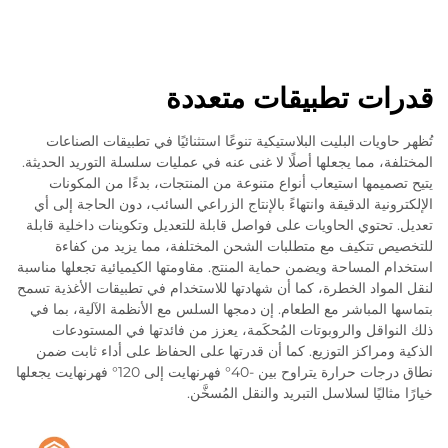
قدرات تطبيقات متعددة
تُظهر حاويات البليت البلاستيكية تنوعًا استثنائيًا في تطبيقات الصناعات
المختلفة، مما يجعلها أصلًا لا غنى عنه في عمليات سلسلة التوريد الحديثة.
يتيح تصميمها استيعاب أنواع متنوعة من المنتجات، بدءًا من المكونات
الإلكترونية الدقيقة وانتهاءً بالإنتاج الزراعي السائب، دون الحاجة إلى أي
تعديل. تحتوي الحاويات على فواصل قابلة للتعديل وتكوينات داخلية قابلة
للتخصيص تتكيف مع متطلبات الشحن المختلفة، مما يزيد من كفاءة
استخدام المساحة ويضمن حماية المنتج. مقاومتها الكيميائية تجعلها مناسبة
لنقل المواد الخطرة، كما أن شهادتها للاستخدام في تطبيقات الأغذية تسمح
بتماسها المباشر مع الطعام. إن دمجها السلس مع الأنظمة الآلية، بما في
ذلك النواقل والروبوتات المُحكَمة، يعزز من فائدتها في المستودعات
الذكية ومراكز التوزيع. كما أن قدرتها على الحفاظ على أداء ثابت ضمن
نطاق درجات حرارة يتراوح بين -40° فهرنهايت إلى 120° فهرنهايت يجعلها
خيارًا مثاليًا لسلاسل التبريد والنقل المُسخَّن.