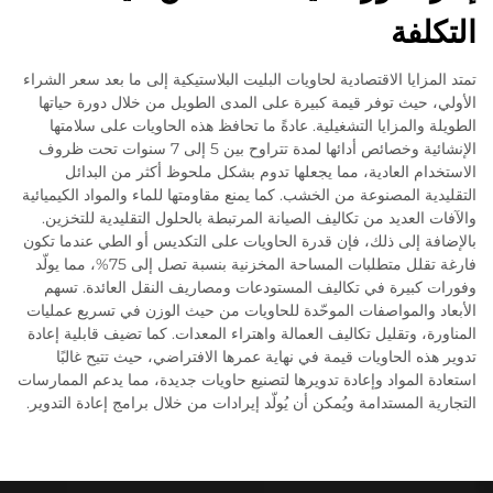
التكلفة
تمتد المزايا الاقتصادية لحاويات البليت البلاستيكية إلى ما بعد سعر الشراء
الأولي، حيث توفر قيمة كبيرة على المدى الطويل من خلال دورة حياتها
الطويلة والمزايا التشغيلية. عادةً ما تحافظ هذه الحاويات على سلامتها
الإنشائية وخصائص أدائها لمدة تتراوح بين 5 إلى 7 سنوات تحت ظروف
الاستخدام العادية، مما يجعلها تدوم بشكل ملحوظ أكثر من البدائل
التقليدية المصنوعة من الخشب. كما يمنع مقاومتها للماء والمواد الكيميائية
والآفات العديد من تكاليف الصيانة المرتبطة بالحلول التقليدية للتخزين.
بالإضافة إلى ذلك، فإن قدرة الحاويات على التكديس أو الطي عندما تكون
فارغة تقلل متطلبات المساحة المخزنية بنسبة تصل إلى 75%، مما يولّد
وفورات كبيرة في تكاليف المستودعات ومصاريف النقل العائدة. تسهم
الأبعاد والمواصفات الموحّدة للحاويات من حيث الوزن في تسريع عمليات
المناورة، وتقليل تكاليف العمالة واهتراء المعدات. كما تضيف قابلية إعادة
تدوير هذه الحاويات قيمة في نهاية عمرها الافتراضي، حيث تتيح غالبًا
استعادة المواد وإعادة تدويرها لتصنيع حاويات جديدة، مما يدعم الممارسات
التجارية المستدامة ويُمكن أن يُولّد إيرادات من خلال برامج إعادة التدوير.