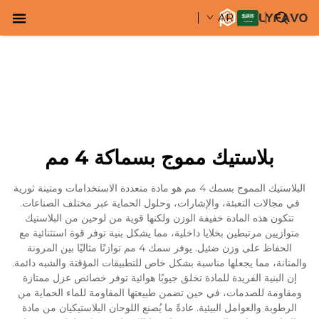
AR
بلاستيك مموج بسماكة 4 مم
البلاستيك المموج بسمك 4 مم هو مادة متعددة الاستخدامات ومتينة ثورية
في مجالات التعبئة، والإشارات، وحلول الحماية عبر مختلف الصناعات.
تتكون هذه المادة خفيفة الوزن ولكنها قوية من لوحين من البلاستيك
متوازيين مرتبطين بخلايا داخلية، مما يشكل بنية توفر قوة استثنائية مع
الحفاظ على وزن ضئيل. يوفر سمك 4 مم توازنًا مثاليًا بين المرونة
والمتانة، مما يجعلها مناسبة بشكل خاص للتطبيقات المؤقتة والشبه دائمة.
إن البنية الفريدة للمادة تخلق جيوبًا هوائية توفر خصائص عزل ممتازة
ومقاومة للصدمات، في حين تضمن طبيعتها المقاومة للماء الحماية من
الرطوبة والعوامل البيئية. عادةً ما يُصنع اللوحان البلاستيكيان من مادة