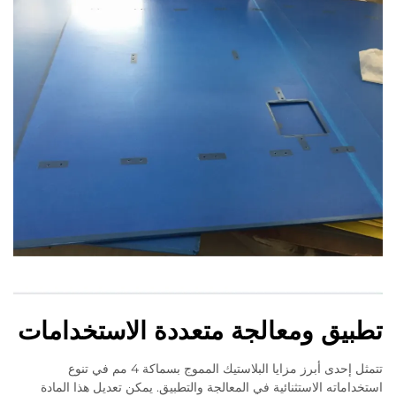
تطبيق ومعالجة متعددة الاستخدامات
تتمثل إحدى أبرز مزايا البلاستيك المموج بسماكة 4 مم في تنوع
استخداماته الاستثنائية في المعالجة والتطبيق. يمكن تعديل هذا المادة