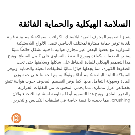
السلامة الهيكلية والحماية الفائقة
يتميز التصميم المجوف الفريد لبلاستيك الكرافت بسماكة 4 مم ببنية قوية
للغاية توفر حماية ممتازة لمختلف العناصر. تتصل الألواح البلاستيكية
المتوازية مع بعضها البعض عبر مجاري هوائية داخلية تشكل حائطًا متينًا
يمتص الصدمات بكفاءة ويوزع الضغط بالتساوي على كامل السطح. ويتيح
هذا التصميم الهيكلي للمادة الحفاظ على شكلها وسلامتها حتى تحت
الضغوط الكبيرة، مما يجعلها خيارًا مثاليًا لتطبيقات التعبئة والحماية. وتوفر
السماكة الثابتة البالغة 4 مم أداءً موثوقًا به مع الحفاظ على خفة وزن
المادة وسهولة التعامل معها. كما يوفر التصميم المجوف جيوب هوائية تتمتع
بخصائص عزل ممتازة، مما يحمي المحتويات من التقلبات الحرارية
والضرر المادي. ويتيح هذا التصميم أيضًا مقاومة استثنائية للانحناء والان
crushing، مما يجعله ذا قيمة خاصة في تطبيقات التكديس والتخزين.