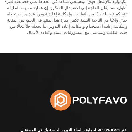
الكيميائية والإشعاع فوق البنفسجي تساعد في الحفاظ على خصائصه لفترة
أطول، مما يقلل الحاجة إلى الاستبدال المتكرر. إن عملية تصنيعه النظيفة
تنتج كمية قليلة جدًا من النفايات، وإمكانية إعادة تدويره عدة مرات تجعله
خيارًا واعيًا من الناحية البيئية. تكمن ميزة هذا المنتج في الجمع بين المتانة
وإمكانية إعادة الاستخدام وإمكانية إعادة التدوير، ما يجعله حلاً فعالًا من
حيث التكلفة ويتماشى مع المسؤوليات البيئية وكفاءة الأعمال.
اختر POLYFAVO لحماية سلسلة التوريد الخاصة بك في المستقبل.