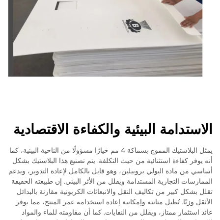
الاستدامة البيئية والكفاءة الاقتصادية
يمثل البلاستيك المموج بسماكة 4 مم خيارًا مسؤولًا من الناحية البيئية، كما
أنه يوفر كفاءة استثنائية من حيث التكلفة. يتم تصنيع هذا البلاستيك بشكل
أساسي من مادة البولي بروبيلين، وهو قابل بالكامل لإعادة التدوير، ويدعم
الممارسات التجارية المستدامة ويقلل من الأثر البيئي. إن طبيعته الخفيفة
تقلل بشكل كبير من تكاليف النقل والانبعاثات الكربونية مقارنة بالبدائل
الأثقل وزنًا. تُطيل متانته وإمكانية إعادة استخدامه عمر المنتج، مما يوفر
عائد استثمار ممتاز، ويقلل من النفايات. كما أن مقاومته للماء والمواد