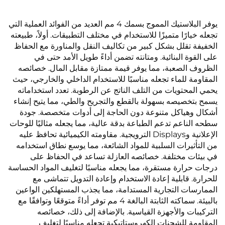
يوفر البلاستيك المموج بسمك 4 مم العديد من الفوائد العملية التي
تجعله خيارًا متميزًا للاستخدام في مختلف التطبيقات. أولاً، طبيعته
الخفيفة تقلل بشكل كبير من تكاليف النقل والمناورة مع الحفاظ
على القوة البنائية. ومتانته تضمن أداءً طويل الأمد حتى في
الظروف الصعبة، مما يوفر قيمة ممتازة مقابل المال. خصائصه
المقاومة للماء تجعله مناسبًا للاستخدام الداخلي والخارجي، حيث
يحمي المحتويات من التلف الناتج عن الرطوبة. تعدد استخداماته
يسمح بتخصيصه بسهولة بالقطع والتجريح والطي، مما يتيح إنشاء
أشكال وهياكل متنوعة دون الحاجة إلى أدوات متخصصة. جودة
سطحه الناعم تدعم الطباعة بدقة عالية، مما يجعله مثاليًا للوحات
الإعلانية وDisplays الترويجية. مقاومته الكيميائية تحافظ عليه
من التأثيرات السلبية للمواد الشائعة، مما يوسع نطاق استخدامه
في بيئات مختلفة. خصائصه العازلة تساعد في الحفاظ على
درجات حرارة مستقرة، مما يجعله مناسبًا لتغليف المواد الحساسة
للحرارة. قابلية إعادة الاستخدام وإعادة التدويل تتماشى مع
الممارسات التجارية المستدامة، مما يجذب المستهلكين الواعين
بالبيئة. سماكته الثابتة البالغة 4 مم توفر أداءً متوقعًا وتوافقًا مع
التركيبات والأجهزة القياسية. بالإضافة إلى ذلك، خصائصه
المقاومة للشحنات الكهروستاتيكية تجعله مناسبًا لتغليف