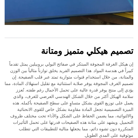
تصميم هيكلي متميز ومتانة
إن هيكل الغرفة المجوفة المبتكر في صفائح البولي بروبيلين يمثل تقدماً
كبيراً في هندسة المواد. هذا التصميم الفريد يخلق توازناً مثالياً بين الوزن
والمتانة، من خلال استخدام قنوات متوازية تمتد عبر قلب الصفيحة. إن
تصميم الغرف المجوفة يوفر صلابة استثنائية مع تقليل استهلاك المادة، مما
يؤدي إلى منتج يوفر قدرة عالية على تحمل الأحمال رغم طفته. تُعزز
سلامة الهيكل أكثر من خلال الشكل الهندسي العرضي للغرف، والذي
يعمل على توزيع القوى بشكل متساوٍ على سطح الصفيحة بأكمله. هذه
الميزة التصميمية تجعل المادة مقاومة بشكل خاص للقوى الانحنائية
والالتوائية، مما يضمن الحفاظ على الشكل والأداء تحت مختلف ظروف
التحميل. ويشهد على متانة هذه الصفيحات قدرتها على تحمل التأثيرات
المتكررة دون تشوه دائم، مما يجعلها مثالية للتطبيقات التي تتطلب
موثوقية على المدى الطويل.