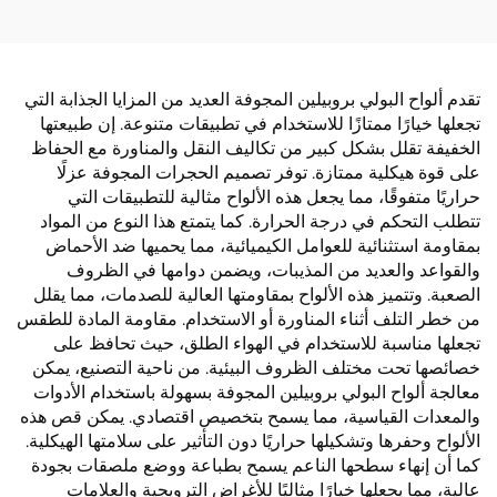
تقدم ألواح البولي بروبيلين المجوفة العديد من المزايا الجذابة التي
تجعلها خيارًا ممتازًا للاستخدام في تطبيقات متنوعة. إن طبيعتها
الخفيفة تقلل بشكل كبير من تكاليف النقل والمناورة مع الحفاظ
على قوة هيكلية ممتازة. توفر تصميم الحجرات المجوفة عزلًا
حراريًا متفوقًا، مما يجعل هذه الألواح مثالية للتطبيقات التي
تتطلب التحكم في درجة الحرارة. كما يتمتع هذا النوع من المواد
بمقاومة استثنائية للعوامل الكيميائية، مما يحميها ضد الأحماض
والقواعد والعديد من المذيبات، ويضمن دوامها في الظروف
الصعبة. وتتميز هذه الألواح بمقاومتها العالية للصدمات، مما يقلل
من خطر التلف أثناء المناورة أو الاستخدام. مقاومة المادة للطقس
تجعلها مناسبة للاستخدام في الهواء الطلق، حيث تحافظ على
خصائصها تحت مختلف الظروف البيئية. من ناحية التصنيع، يمكن
معالجة ألواح البولي بروبيلين المجوفة بسهولة باستخدام الأدوات
والمعدات القياسية، مما يسمح بتخصيص اقتصادي. يمكن قص هذه
الألواح وحفرها وتشكيلها حراريًا دون التأثير على سلامتها الهيكلية.
كما أن إنهاء سطحها الناعم يسمح بطباعة ووضع ملصقات بجودة
عالية، مما يجعلها خيارًا مثاليًا للأغراض الترويجية والعلامات