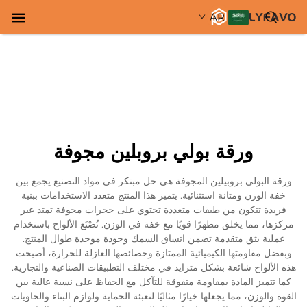
AR
ورقة بولي بروبلين مجوفة
ورقة البولي بروبيلين المجوفة هي حل مبتكر في مواد التصنيع يجمع بين
خفة الوزن ومتانة استثنائية. يتميز هذا المنتج متعدد الاستخدامات ببنية
فريدة تتكون من طبقات متعددة تحتوي على حجرات مجوفة تمتد عبر
مركزها، مما يخلق مظهرًا قويًا مع خفة في الوزن. تُصْنَع الألواح باستخدام
عملية بثق متقدمة تضمن اتساق السمك وجودة موحدة طوال المنتج.
وبفضل مقاومتها الكيميائية الممتازة وخصائصها العازلة للحرارة، أصبحت
هذه الألواح شائعة بشكل متزايد في مختلف التطبيقات الصناعية والتجارية.
كما تتميز المادة بمقاومة متفوقة للتآكل مع الحفاظ على نسبة عالية بين
القوة والوزن، مما يجعلها خيارًا مثاليًا لتعبئة الحماية ولوازم البناء والحاويات