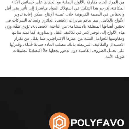
من المواد الخام مقارنة بالألواح الصلبة مع الحفاظ على خصائص الأداء
المكافئة. يُترجم هذا التقليل في استهلاك المواد مباشرةً إلى تأثير بيئي أقل
وانخفاض في البصمة الكربونية خلال عملية الإنتاج. يمكن إعادة تدوير
الألواح بالكامل، مما يدعم مبادرات الاقتصاد الدائري ويُساعد الشركات في
تحقيق أهدافها المتعلقة بالاستدامة. من الناحية الاقتصادية، يؤدي طفّة وزن
هذه الألواح إلى توفير كبير في تكاليف النقل والمناورة. كما تمتد متانتها
ومقاومتها للعوامل البيئية من عمرها الافتراضي، مما يقلل من تكرار
الاستبدال والتكاليف المرتبطة بذلك. تتطلب المادة صيانةً قليلةً، وقدرتُها
على تحمل الظروف القاسية دون تدهور يجعلها حلاً اقتصاديًا لتطبيقات
طويلة الأمد.