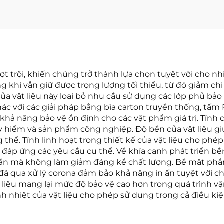
 trội, khiến chúng trở thành lựa chọn tuyệt vời cho nh
 khi vẫn giữ được trọng lượng tối thiểu, từ đó giảm ch
của vật liệu này loại bỏ nhu cầu sử dụng các lớp phủ bảo
hác với các giải pháp bằng bìa carton truyền thống, tấ
 khả năng bảo vệ ổn định cho các vật phẩm giá trị. Tín
y hiểm và sản phẩm công nghiệp. Độ bền của vật liệu g
thể. Tính linh hoạt trong thiết kế của vật liệu cho phép
đáp ứng các yêu cầu cụ thể. Về khía cạnh phát triển bề
 lần mà không làm giảm đáng kể chất lượng. Bề mặt phẳn
 đã qua xử lý corona đảm bảo khả năng in ấn tuyệt vời 
t liệu mang lại mức độ bảo vệ cao hơn trong quá trình v
ịnh nhiệt của vật liệu cho phép sử dụng trong cả điều k