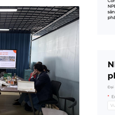
Côn
NPE
sản
ph
N
p
Đại 
E