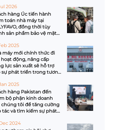
 AP-RubberPlas 2026 ở
Jul 2026
nh Đảo
ch hàng Úc tiến hành
m toán nhà máy tại
YFAVO, đồng thời tùy
nh sản phẩm bảo vệ mặt
 bằng tấm tổ hợp lõi tổ
Feb 2025
 PP mang nhãn hiệu
ng để phân phối trên toàn
 máy mới chính thức đi
ốc
 hoạt động, nâng cấp
g lực sản xuất sẽ hỗ trợ
 sự phát triển trong tương
Jan 2025
ch hàng Pakistan đến
m bộ phận kinh doanh
 chúng tôi để tăng cường
 tác và tìm kiếm sự phát
ển chung
Dec 2024