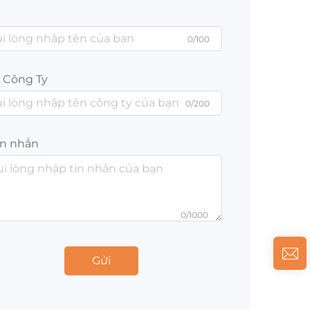
0/100
 Công Ty
0/200
in nhắn
0/1000
Gửi