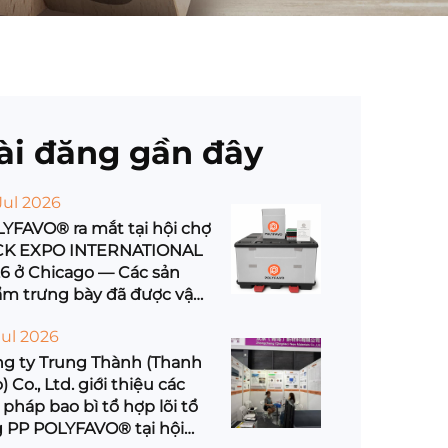
ài đăng gần đây
Jul 2026
YFAVO® ra mắt tại hội chợ
CK EXPO INTERNATIONAL
6 ở Chicago — Các sản
m trưng bày đã được vận
yển tới Hoa Kỳ
Jul 2026
g ty Trung Thành (Thanh
) Co., Ltd. giới thiệu các
i pháp bao bì tổ hợp lõi tổ
 PP POLYFAVO® tại hội