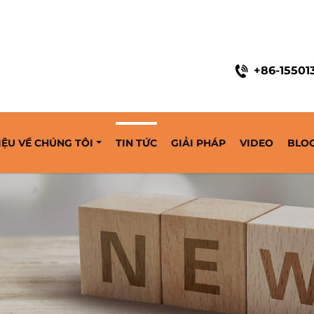
 2014
+86-15501
IỆU VỀ CHÚNG TÔI
TIN TỨC
GIẢI PHÁP
VIDEO
BLO