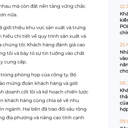
chợ
n nhau mà còn đặt nền tảng vững chắc
22 
Tha
Khá
hơn nữa.
kiể
POL
 giới thiệu khu vực sản xuất và trưng
chỉ
iểu chi tiết về quy trình sản xuất và
sàn
 chúng tôi. Khách hàng đánh giá cao
25 
ong
riê
Nhà
g tôi và bày tỏ sự tin tưởng vào chất
qu
vào
y cung cấp.
năn
cho
o trong phòng họp của công ty. Bộ
lai
06 
chào mừng đoàn khách hàng và giới
Khá
kinh doanh cốt lõi và kế hoạch chiến lược
thă
iện khách hàng cũng chia sẻ về nhu
của
ển ngành. Hai bên đã trao đổi sâu rộng
hợp
tri
ờng địa phương và nâng cao tính cạnh
09 