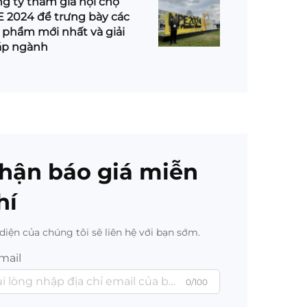
g ty tham gia hội chợ
 2024 để trưng bày các
 phẩm mới nhất và giải
áp ngành
hận báo giá miễn
hí
diện của chúng tôi sẽ liên hệ với bạn sớm.
mail
0/100