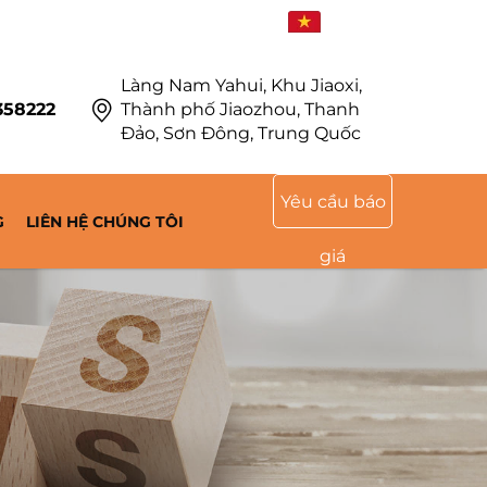
VI
Làng Nam Yahui, Khu Jiaoxi,
358222
Thành phố Jiaozhou, Thanh
Đảo, Sơn Đông, Trung Quốc
Yêu cầu báo
G
LIÊN HỆ CHÚNG TÔI
giá