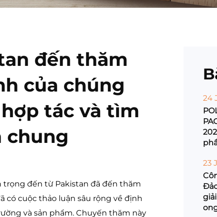
tan đến thăm
B
nh của chúng
24 
 hợp tác và tìm
POL
PA
n chung
202
phẩ
chu
23 
Côn
 trọng đến từ Pakistan đã đến thăm
Đảo
giả
ã có cuộc thảo luận sâu rộng về định
ong
 trường và sản phẩm. Chuyến thăm này