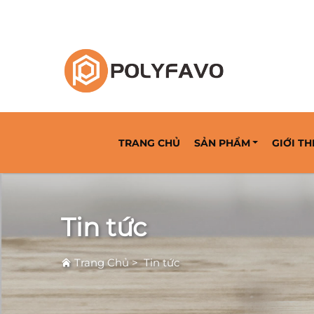
Giải Pháp Đóng Gói Có Thể Hoàn Trả Từ Năm
TRANG CHỦ
SẢN PHẨM
GIỚI TH
Tin tức
Trang Chủ
>
Tin tức