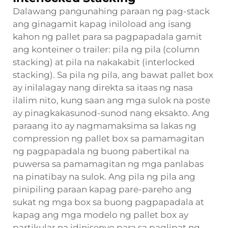
Dalawang pangunahing paraan ng pag-stack
ang ginagamit kapag iniloload ang isang
kahon ng pallet
para sa pagpapadala gamit
ang konteiner o trailer: pila ng pila (column
stacking) at pila na nakakabit (interlocked
stacking). Sa pila ng pila, ang bawat pallet box
ay inilalagay nang direkta sa itaas ng nasa
ilalim nito, kung saan ang mga sulok na poste
ay pinagkakasunod-sunod nang eksakto. Ang
paraang ito ay nagmamaksima sa lakas ng
compression ng pallet box sa pamamagitan
ng pagpapadala ng buong pabertikal na
puwersa sa pamamagitan ng mga panlabas
na pinatibay na sulok. Ang pila ng pila ang
pinipiling paraan kapag pare-pareho ang
sukat ng mga box sa buong pagpapadala at
kapag ang mga modelo ng pallet box ay
partikular na idinisenyo para sa paglipat ng