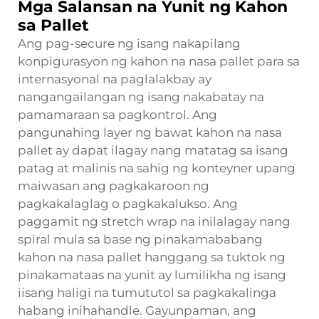
Mga Salansan na Yunit ng Kahon
sa Pallet
Ang pag-secure ng isang nakapilang
konpigurasyon ng kahon na nasa pallet para sa
internasyonal na paglalakbay ay
nangangailangan ng isang nakabatay na
pamamaraan sa pagkontrol. Ang
pangunahing layer ng bawat kahon na nasa
pallet ay dapat ilagay nang matatag sa isang
patag at malinis na sahig ng konteyner upang
maiwasan ang pagkakaroon ng
pagkakalaglag o pagkakalukso. Ang
paggamit ng stretch wrap na inilalagay nang
spiral mula sa base ng pinakamababang
kahon na nasa pallet hanggang sa tuktok ng
pinakamataas na yunit ay lumilikha ng isang
iisang haligi na tumututol sa pagkakalinga
habang inihahandle. Gayunpaman, ang