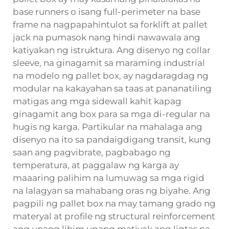
base runners o isang full-perimeter na base
frame na nagpapahintulot sa forklift at pallet
jack na pumasok nang hindi nawawala ang
katiyakan ng istruktura. Ang disenyo ng collar
sleeve, na ginagamit sa maraming industrial
na modelo ng pallet box, ay nagdaragdag ng
modular na kakayahan sa taas at pananatiling
matigas ang mga sidewall kahit kapag
ginagamit ang box para sa mga di-regular na
hugis ng karga. Partikular na mahalaga ang
disenyo na ito sa pandaigdigang transit, kung
saan ang pagvibrate, pagbabago ng
temperatura, at paggalaw ng karga ay
maaaring palihim na lumuwag sa mga rigid
na lalagyan sa mahabang oras ng biyahe. Ang
pagpili ng pallet box na may tamang grado ng
materyal at profile ng structural reinforcement