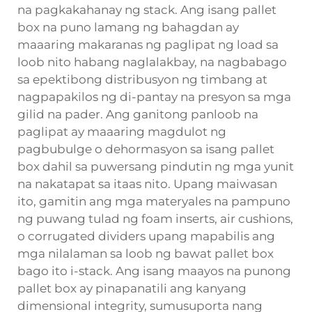
na pagkakahanay ng stack. Ang isang pallet
box na puno lamang ng bahagdan ay
maaaring makaranas ng paglipat ng load sa
loob nito habang naglalakbay, na nagbabago
sa epektibong distribusyon ng timbang at
nagpapakilos ng di-pantay na presyon sa mga
gilid na pader. Ang ganitong panloob na
paglipat ay maaaring magdulot ng
pagbubulge o dehormasyon sa isang pallet
box dahil sa puwersang pindutin ng mga yunit
na nakatapat sa itaas nito. Upang maiwasan
ito, gamitin ang mga materyales na pampuno
ng puwang tulad ng foam inserts, air cushions,
o corrugated dividers upang mapabilis ang
mga nilalaman sa loob ng bawat pallet box
bago ito i-stack. Ang isang maayos na punong
pallet box ay pinapanatili ang kanyang
dimensional integrity, sumusuporta nang