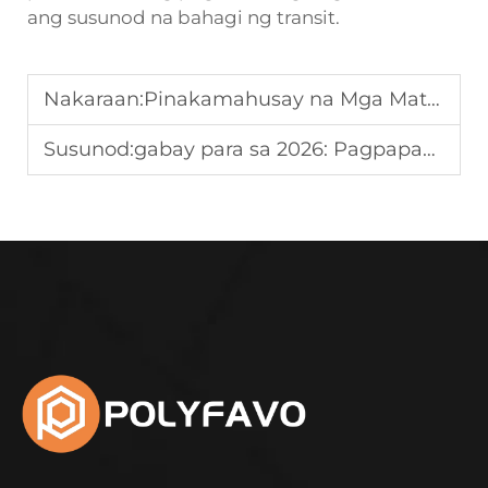
ang susunod na bahagi ng transit.
Nakaraan:
Pinakamahusay na Mga Materyales para sa mga Tanda na Gawa sa Corrugated Plastic para sa Paggamit sa Negosyo
Susunod:
gabay para sa 2026: Pagpapahusay ng Espasyo sa Imbakan Gamit ang Pallet Sleeve Box