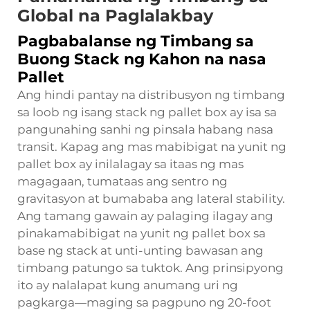
Global na Paglalakbay
Pagbabalanse ng Timbang sa
Buong Stack ng Kahon na nasa
Pallet
Ang hindi pantay na distribusyon ng timbang
sa loob ng isang stack ng pallet box ay isa sa
pangunahing sanhi ng pinsala habang nasa
transit. Kapag ang mas mabibigat na yunit ng
pallet box ay inilalagay sa itaas ng mas
magagaan, tumataas ang sentro ng
gravitasyon at bumababa ang lateral stability.
Ang tamang gawain ay palaging ilagay ang
pinakamabibigat na yunit ng pallet box sa
base ng stack at unti-unting bawasan ang
timbang patungo sa tuktok. Ang prinsipyong
ito ay nalalapat kung anumang uri ng
pagkarga—maging sa pagpuno ng 20-foot