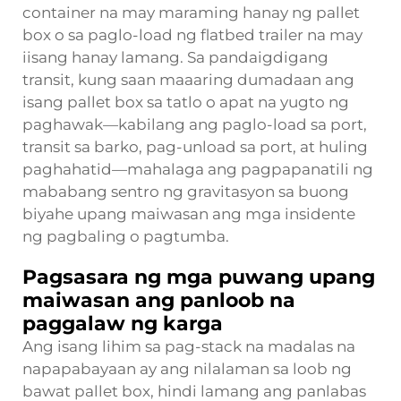
container na may maraming hanay ng pallet
box o sa paglo-load ng flatbed trailer na may
iisang hanay lamang. Sa pandaigdigang
transit, kung saan maaaring dumadaan ang
isang pallet box sa tatlo o apat na yugto ng
paghawak—kabilang ang paglo-load sa port,
transit sa barko, pag-unload sa port, at huling
paghahatid—mahalaga ang pagpapanatili ng
mababang sentro ng gravitasyon sa buong
biyahe upang maiwasan ang mga insidente
ng pagbaling o pagtumba.
Pagsasara ng mga puwang upang
maiwasan ang panloob na
paggalaw ng karga
Ang isang lihim sa pag-stack na madalas na
napapabayaan ay ang nilalaman sa loob ng
bawat pallet box, hindi lamang ang panlabas