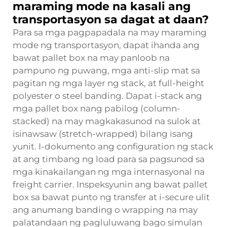
maraming mode na kasali ang
transportasyon sa dagat at daan?
Para sa mga pagpapadala na may maraming
mode ng transportasyon, dapat ihanda ang
bawat pallet box na may panloob na
pampuno ng puwang, mga anti-slip mat sa
pagitan ng mga layer ng stack, at full-height
polyester o steel banding. Dapat i-stack ang
mga pallet box nang pabilog (column-
stacked) na may magkakasunod na sulok at
isinawsaw (stretch-wrapped) bilang isang
yunit. I-dokumento ang configuration ng stack
at ang timbang ng load para sa pagsunod sa
mga kinakailangan ng mga internasyonal na
freight carrier. Inspeksyunin ang bawat pallet
box sa bawat punto ng transfer at i-secure ulit
ang anumang banding o wrapping na may
palatandaan ng pagluluwang bago simulan