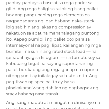
pantay-pantay sa base at sa mga pader sa
gilid. Ang mga haligi sa sulok ng isang pallet
box ang pangunahing mga elemento na
nagpapadama ng load habang naka-stack,
ibig sabihin ang lakas ng compression ay
nakatuon sa apat na mahahalagang puntong
ito. Kapag pumipili ng pallet box para sa
internasyonal na paglilipat, kailangan ng mga
bumibili na suriin ang rated stack load — na
ipinapahayag sa kilogram — na tumutukoy sa
kabuuang bigat na kayang suportahan ng
pallet box kapag ang mga ganap na napuno
nitong yunit ay inilalagay sa tuktok nito. Ang
pag-iiwan ng spec na ito ay isa sa
pinakakaraniwang dahilan ng pagbagsak ng
stack habang nasa transit.
Ang isang mabuti at maingat na dinisenyo na
pallet box ay may kasamang pinalalakas na