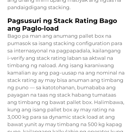
ang unang lihim upang matiyak ang ligtas na
pandaigdigang stacking.
Pagsusuri ng Stack Rating Bago
ang Paglo-load
Bago pa man ang anumang pallet box na
pumasok sa isang stacking configuration para
sa internasyonal na pagpapadala, kailangang
i-verify ang stack rating laban sa aktwal na
timbang ng naload. Ang isang karaniwang
kamalian ay ang pag-uusap na ang nominal na
stack rating ay may bisa anuman ang timbang
ng puno — sa katotohanan, bumababa ang
payagan na taas ng stack habang tumataas
ang timbang ng bawat pallet box. Halimbawa,
kung ang isang pallet box ay may rating na
3,000 kg para sa dynamic stack load at ang
bawat yunit ay may timbang na 500 kg kapag
puno, kailangang kalkulahin ng operator kung