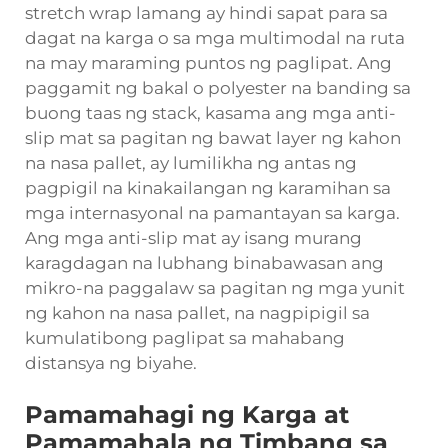
stretch wrap lamang ay hindi sapat para sa
dagat na karga o sa mga multimodal na ruta
na may maraming puntos ng paglipat. Ang
paggamit ng bakal o polyester na banding sa
buong taas ng stack, kasama ang mga anti-
slip mat sa pagitan ng bawat layer ng kahon
na nasa pallet, ay lumilikha ng antas ng
pagpigil na kinakailangan ng karamihan sa
mga internasyonal na pamantayan sa karga.
Ang mga anti-slip mat ay isang murang
karagdagan na lubhang binabawasan ang
mikro-na paggalaw sa pagitan ng mga yunit
ng kahon na nasa pallet, na nagpipigil sa
kumulatibong paglipat sa mahabang
distansya ng biyahe.
Pamamahagi ng Karga at
Pamamahala ng Timbang sa