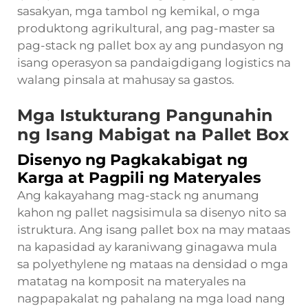
sasakyan, mga tambol ng kemikal, o mga
produktong agrikultural, ang pag-master sa
pag-stack ng pallet box ay ang pundasyon ng
isang operasyon sa pandaigdigang logistics na
walang pinsala at mahusay sa gastos.
Mga Istukturang Pangunahin
ng Isang Mabigat na Pallet Box
Disenyo ng Pagkakabigat ng
Karga at Pagpili ng Materyales
Ang kakayahang mag-stack ng anumang
kahon ng pallet
nagsisimula sa disenyo nito sa
istruktura. Ang isang pallet box na may mataas
na kapasidad ay karaniwang ginagawa mula
sa polyethylene ng mataas na densidad o mga
matatag na komposit na materyales na
nagpapakalat ng pahalang na mga load nang