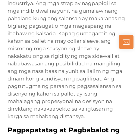
industriya. Ang mga strap ay nagpapigil sa
mga indibidwal na yunit na gumalaw nang
pahalang kung ang salansan ay makaranas ng
biglang pagsugat o mga magaspang na
ibabaw ng kalsada. Kapag gumagamit ng
kahon sa pallet na may collar sleeve, ang
mismong mga seksyon ng sleeve ay
nakakatulong sa rigidity ng mga sidewall at
nababawasan ang posibilidad na mangiling
ang mga nasa itaas na yunit sa ilalim ng mga
dinamikong kondisyon ng paglilipat. Ang
pagtutugma ng paraan ng pagsasalansan sa
disenyo ng kahon sa pallet ay isang
mahalagang propesyonal na desisyon na
direktang nakakaapekto sa kaligtasan ng
karga sa mahabang distansya.
Pagpapatatag at Pagbabalot ng