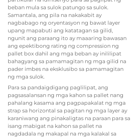
beban mula sa sulok patungo sa sulok.
Samantala, ang pila na nakakabit ay
nagbabago ng oryentasyon ng bawat layer
upang mapabuti ang katatagan sa gilid,
ngunit ang paraang ito ay maaaring bawasan
ang epektibong rating ng compression ng
pallet box dahil ang mga beban ay inililipat
bahagyang sa pamamagitan ng mga gilid na
pader imbes na eksklusibo sa pamamagitan
ng mga sulok.
Para sa pandaigdigang paglilipat, ang
pagsasalansan ng mga kahon sa pallet nang
pahalang kasama ang pagpapakalat ng mga
strap sa horizontal sa pagitan ng mga layer ay
karaniwang ang pinakaligtas na paraan para sa
isang mabigat na kahon sa pallet na
nagdadala ng makapal na mga kalakal sa