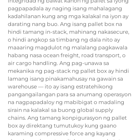
integridad ng bawat
kahon ng pallet
sa iyong
pagpapadala ay naging isang mahalagang
kadahilanan kung ang mga kalakal na iyon ay
darating nang buo. Ang isang pallet box na
hindi tamang in-stack, mahinang nakasecure,
o hindi angkop sa timbang ng dala nito ay
maaaring magdulot ng malalang pagkawala
habang nasa ocean freight, road transport, o
air cargo handling. Ang pag-unawa sa
mekanika ng pag-stack ng pallet box ay hindi
lamang isang pinakamahusay na gawain sa
warehouse — ito ay isang estratehikong
pangangailangan para sa anumang operasyon
na nagpapadaloy ng mabibigat o madaling
sirain na kalakal sa buong global supply
chains. Ang tamang konpigurasyon ng pallet
box ay direktang tumutukoy kung gaano
karaming compressive force ang kayang