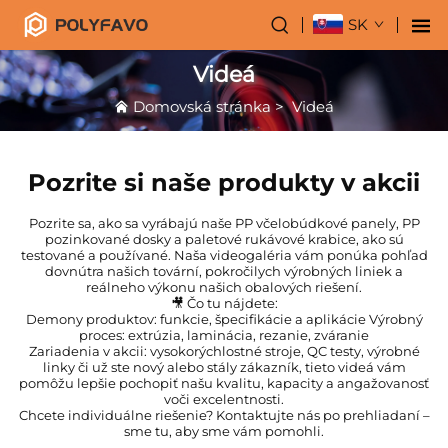
SK
Videá
Domovská stránka
>
Videá
Pozrite si naše produkty v akcii
Pozrite sa, ako sa vyrábajú naše PP včelobúdkové panely, PP
pozinkované dosky a paletové rukávové krabice, ako sú
testované a používané. Naša videogaléria vám ponúka pohľad
dovnútra našich tovární, pokročilych výrobných liniek a
reálneho výkonu našich obalových riešení.
🎥 Čo tu nájdete:
Demony produktov: funkcie, špecifikácie a aplikácie Výrobný
proces: extrúzia, laminácia, rezanie, zváranie
Zariadenia v akcii: vysokorýchlostné stroje, QC testy, výrobné
linky či už ste nový alebo stály zákazník, tieto videá vám
pomôžu lepšie pochopiť našu kvalitu, kapacity a angažovanosť
voči excelentnosti.
Chcete individuálne riešenie? Kontaktujte nás po prehliadaní –
sme tu, aby sme vám pomohli.