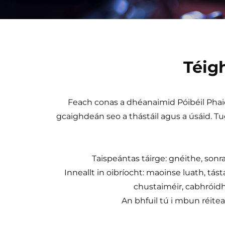
Téigh
Feach conas a dhéanaimid Póibéil Phaic
gcaighdeán seo a thástáil agus a úsáid. Tu
Taispeántas táirge: gnéithe, sonr
Inneallt in oibríocht: maoinse luath, tás
chustaiméir, cabhróidh 
An bhfuil tú i mbun réite