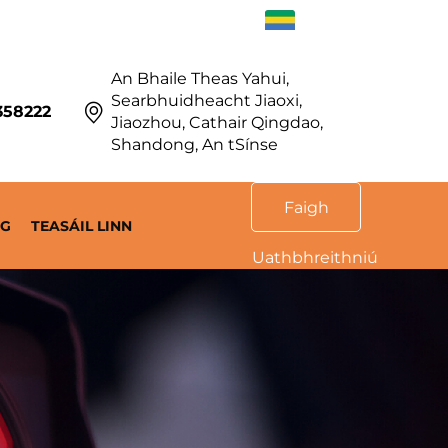
GA
An Bhaile Theas Yahui,
Searbhuidheacht Jiaoxi,
358222
Jiaozhou, Cathair Qingdao,
Shandong, An tSínse
Faigh
OG
TEASÁIL LINN
Uathbhreithniú