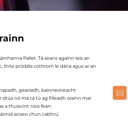
crainn
ámhanna Pallet. Tá seans againn leis an
c, línte pródála cothrom le dána agus ar an
hthapadh, gearradh, bainneoireacht
ar dtús nó má tá tú ag filleadh orainn mar
 a thuiscint níos fearr.
 táimid anseo chun cabhrú.