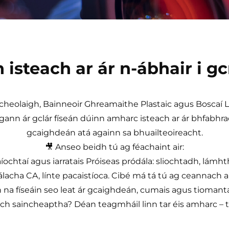
 isteach ar ár n-ábhair i g
heolaigh, Bainneoir Ghreamaithe Plastaic agus Boscaí L
gann ár gclár físeán dúinn amharc isteach ar ár bhfabhra
gcaighdeán atá againn sa bhuailteoireacht.
🎥 Anseo beidh tú ag féachaint air:
aíochtaí agus iarratais Próiseas pródála: sliochtadh, lám
tálacha CA, línte pacaistíoca. Cibé má tá tú ag ceannach 
na físeáin seo leat ár gcaighdeán, cumais agus tiomantas
ach saincheaptha? Déan teagmháil linn tar éis amharc –