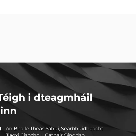
Téigh i dteagmháil
linn
An Bhaile Theas Yahui, Searbhuidheacht
Jiaoxi, Jiaozhou, Cathair Qingdao,