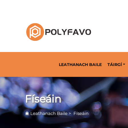
Réiteach Bainteacháin Íocaíocha ó 2014
LEATHANACH BAILE
TÁIRGÍ
Físeáin
Leathanach Baile
>
Físeáin