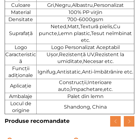
Culoare
Gri,Negru,Albastru,Personalizat
Material
100% PP virjin
Densitate
700-6000gsm
Neted,Matt,Textură pielis,Cu
Suprafață
puncte,Lemn plastic,Tesut neîmbinat
etc.
Logo
Logo Personalizat Aceptabil
Caracteristic
Ușor,Rezistență UV,Rezistent la
ă
umiditate,Necesar etc.
Funcții
Ignifug,Antistatic,Anti-îmbătrânire etc.
adiționale
Construcții,Interioare
Aplicație
auto,Împachetare,etc.
Ambalaje
Palet din lemn
Locul de
Shandong, China
origine
Produse recomandate