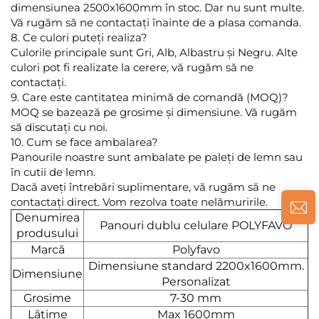
dimensiunea 2500x1600mm în stoc. Dar nu sunt multe.
Vă rugăm să ne contactați înainte de a plasa comanda.
8. Ce culori puteți realiza?
Culorile principale sunt Gri, Alb, Albastru și Negru. Alte
culori pot fi realizate la cerere, vă rugăm să ne
contactați.
9. Care este cantitatea minimă de comandă (MOQ)?
MOQ se bazează pe grosime și dimensiune. Vă rugăm
să discutați cu noi.
10. Cum se face ambalarea?
Panourile noastre sunt ambalate pe paleți de lemn sau
în cutii de lemn.
Dacă aveți întrebări suplimentare, vă rugăm să ne
contactați direct. Vom rezolva toate nelămuririle.
Denumirea
Panouri dublu celulare POLYFAVO
produsului
Marcă
Polyfavo
Dimensiune standard 2200x1600mm.
Dimensiune
Personalizat
Grosime
7-30 mm
Lățime
Max 1600mm