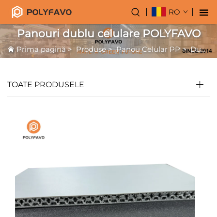
RO
Panouri dublu celulare POLYFAVO
Prima pagină
>
Produse
>
Panou Celular PP
>
Dublu Nervuri de Albină
TOATE PRODUSELE