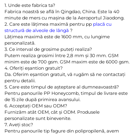
1. Unde este fabrica ta?
Fabrica noastră se află în Qingdao, China. Este la 40
minute de mers cu mașina de la Aeroportul Jiaodong.
2. Care este lățimea maximă pentru pp
placă cu
structură de alveole de lângă
?
Lățimea maximă este de 1600 mm, cu lungime
personalizată.
3. Ce interval de grosime puteți realiza?
Putem realiza grosimi între 2,8 mm și 30 mm. GSM
minim este de 700 gsm. GSM maxim este de 6000 gsm.
4. Oferiți eșantion gratuit?
Da. Oferim eșantion gratuit, vă rugăm să ne contactați
pentru detalii.
5. Care este timpul de așteptare al dumneavoastră?
Pentru panourile PP Honeycomb, timpul de livrare este
de 15 zile după primirea avansului.
6. Acceptați OEM sau ODM?
Furnizăm atât OEM, cât și ODM. Produsele
personalizate sunt binevenite.
7. Aveți stoc?
Pentru panourile tip fagure din polipropilenă, avem