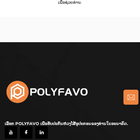
ເພື່ອຊ່ວຍທ່ານ.
ເລືອກ POLYFAVO ເພື່ອຮັບປະກັນຫ່ວງໂສ້ອຸປະກອນຂອງທ່ານໃນອະນາຄົດ.