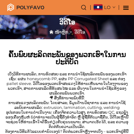
LO
ວີດີໂອ
ໜ້າຫຼັກ
>
ວີດີໂອ
ຄົ້ນພົບຜະລິດຕະພັນຂອງພວກເຮົາໃນການ
ປະຕິບັດ
ເບິ່ງວິທີການຜະລິດ, ການທົດສອບ ແລະ ການນຳໃຊ້ຜະລິດຕະພັນຂອງພວກເຮົາ
ເຊັ່ນ: ແຜ່ນ honeycomb PP, ແຜ່ນ PP Corrugated Sheet ແລະ ກ່ອງ
pallet sleeve. ວິດີໂອຂອງພວກເຮົາສະແດງໃຫ້ທ່ານເຫັນພາຍໃນໂຮງງານຂອງ
ພວກເຮົາ, ສາຍການຜະລິດທີ່ທັນສະໄໝ ແລະ ຜົນງານໃນການນຳໃຊ້ແທ້ໆຂອງ
ຜະລິດຕະພັນພວກເຮົາ.
🎥 ສິ່ງທີ່ທ່ານຈະພົບທີ່ນີ້:
ການສະແດງຜະລິດຕະພັນ: ໂດຍສາລະ, ຂໍ້ມູນດ້ານວິຊາການ ແລະ ການນຳໃຊ້
ລະບົບການຜະລິດ: extrusion, lamination, cutting, welding
ອຸປະກອນໃນການດຳເນີນງານ: ເຄື່ອງຈັກຄວາມໄວສູງ, ການທົດສອບ QC, ແຖວພຼຸ້ງ
ຂອງເຄື່ອງຫຸ້ມຫໍ່ ບໍ່ວ່າທ່ານຈະເປັນຜູ້ຊື້ຄັ້ງທຳອິດ ຫຼື ຜູ້ຊື້ທີ່ກັບມາຊື້ຄືນ, ວິດີໂອເຫຼົ່ານີ້
ຈະຊ່ວຍໃຫ້ທ່ານເຂົ້າໃຈດີຂຶ້ນກ່ຽວກັບຄຸນນະພາບ, ສາມາດເຮັດໄດ້, ແລະ ຄວາມອຸ
ຕິດຕໍ່ກັບຄວາມເປັນເລີດ.
ຕ້ອງການວິທີແກ້ໄຂແບບກຳນົດເອງບໍ? ຕິດຕໍ່ພວກເຮົາຫຼັງຈາກເບິ່ງ – ພວກເຮົາຢູ່ທີ່ນີ້