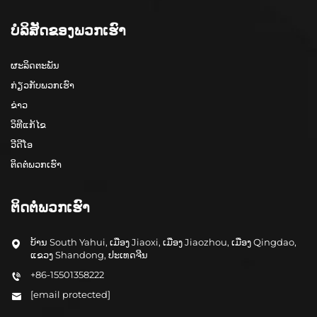
ບໍລິສັດຂອງພວກເຮົາ
ຜະລິດຕະພັນ
ກ່ຽວກັບພວກເຮົາ
ຂ່າວ
ວິທີແກ້ໄຂ
ວີດີໂອ
ຕິດຕໍ່ພວກເຮົາ
ຕິດຕໍ່ພວກເຮົາ
ບ້ານ South Yahui, ເມືອງ Jiaoxi, ເມືອງ Jiaozhou, ເມືອງ Qingdao,
ແຂວງ Shandong, ປະເທດຈີນ
+86-15501358222
[email protected]