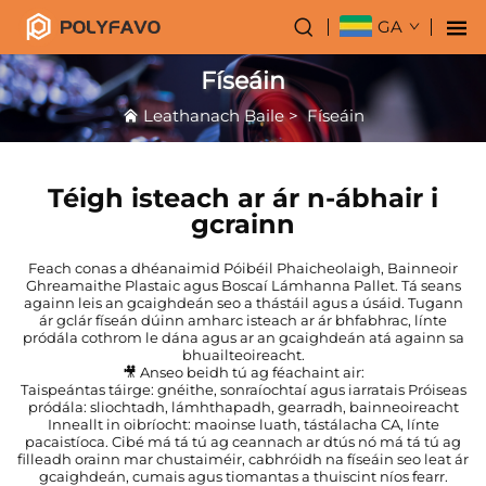
GA
Físeáin
Leathanach Baile
>
Físeáin
Téigh isteach ar ár n-ábhair i
gcrainn
Feach conas a dhéanaimid Póibéil Phaicheolaigh, Bainneoir
Ghreamaithe Plastaic agus Boscaí Lámhanna Pallet. Tá seans
againn leis an gcaighdeán seo a thástáil agus a úsáid. Tugann
ár gclár físeán dúinn amharc isteach ar ár bhfabhrac, línte
pródála cothrom le dána agus ar an gcaighdeán atá againn sa
bhuailteoireacht.
🎥 Anseo beidh tú ag féachaint air:
Taispeántas táirge: gnéithe, sonraíochtaí agus iarratais Próiseas
pródála: sliochtadh, lámhthapadh, gearradh, bainneoireacht
Inneallt in oibríocht: maoinse luath, tástálacha CA, línte
pacaistíoca. Cibé má tá tú ag ceannach ar dtús nó má tá tú ag
filleadh orainn mar chustaiméir, cabhróidh na físeáin seo leat ár
gcaighdeán, cumais agus tiomantas a thuiscint níos fearr.