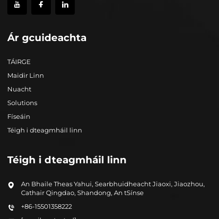
Ár gcuideachta
TÁIRGE
Maidir Linn
Nuacht
Solutions
Físeáin
Téigh i dteagmháil linn
Téigh i dteagmháil linn
An Bhaile Theas Yahui, Searbhuidheacht Jiaoxi, Jiaozhou,
Cathair Qingdao, Shandong, An tSínse
+86-15501358222