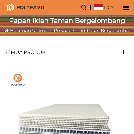
ID
Papan Iklan Taman Bergelombang
Halaman Utama
>
Produk
>
Lembaran Bergelombang PP
SEMUA PRODUK