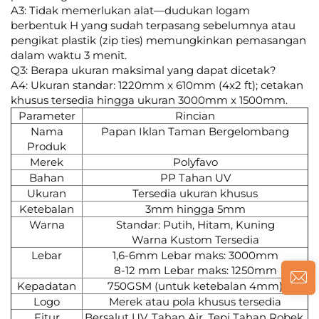
A3: Tidak memerlukan alat—dudukan logam
berbentuk H yang sudah terpasang sebelumnya atau
pengikat plastik (zip ties) memungkinkan pemasangan
dalam waktu 3 menit.
Q3: Berapa ukuran maksimal yang dapat dicetak?
A4: Ukuran standar: 1220mm x 610mm (4x2 ft); cetakan
khusus tersedia hingga ukuran 3000mm x 1500mm.
Parameter
Rincian
Nama
Papan Iklan Taman Bergelombang
Produk
Merek
Polyfavo
Bahan
PP Tahan UV
Ukuran
Tersedia ukuran khusus
Ketebalan
3mm hingga 5mm
Warna
Standar: Putih, Hitam, Kuning
Warna Kustom Tersedia
Lebar
1,6-6mm Lebar maks: 3000mm
8-12 mm Lebar maks: 1250mm
Kepadatan
750GSM (untuk ketebalan 4mm)
Logo
Merek atau pola khusus tersedia
Fitur
Bersalut UV, Tahan Air, Tepi Tahan Robek,