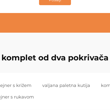
komplet od dva pokrivača
tejner s križem
valjana paletna kutija
kom
ejner s rukavom