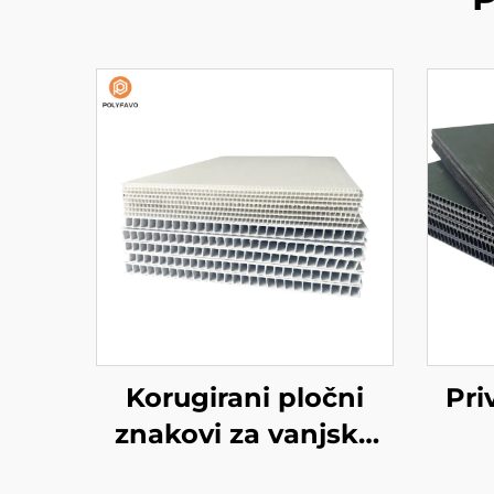
Korugirani pločni
Pri
znakovi za vanjsku
upotrebu