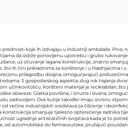
strukturom
prednosti koje ih izdvajaju u industriji ambalaže. Prvo, 
jama da izdrže ponovljenu upotrebu i grubo rukovanje be
udarce, uz očuvanje lagane konstrukcije, znatno smanjuj
 što ih čini prikladnima za korištenje i u hladnjacima i u 
reciznu prilagodbu dizajna, omogućavajući poduzećima st
rebama. S gospodarskog aspekta, dug rok trajanja dvostr
 učinkovitošću. Korišteni materijal je reciklabilan, što
ške obaveze. Glatka površina, i iznutra i izvana, omoguć
budu zadovoljeni. Ove kutije također imaju izvrsnu otporn
od većine industrijskih sredstava za čišćenje i dezinfekc
ana konstrukcija smanjuje tjelesno opterećenje radnika t
ćnost ugradnje antistatičnih svojstava kada je to potreb
trije, od automobilske do farmaceutske, pružajući pouzda