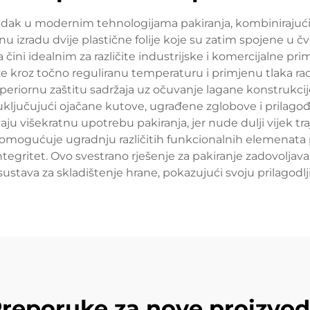
dak u modernim tehnologijama pakiranja, kombinirajući iz
 izradu dvije plastične folije koje su zatim spojene u čvr
čini idealnim za različite industrijske i komercijalne pri
olaze kroz točno reguliranu temperaturu i primjenu tlaka r
superiornu zaštitu sadržaja uz očuvanje lagane konstru
 uključujući ojačane kutove, ugrađene zglobove i prilag
ju višekratnu upotrebu pakiranja, jer nude dulji vijek t
 omogućuje ugradnju različitih funkcionalnih elemenata 
egritet. Ovo svestrano rješenje za pakiranje zadovoljava
ustava za skladištenje hrane, pokazujući svoju prilagodlji
reporuke za nove proizvo