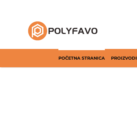
Rješenja za povratnu ambalažu od 2014. god
POČETNA STRANICA
PROIZVODI