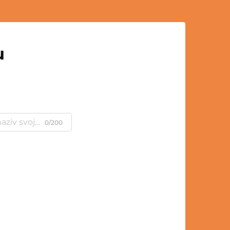
u
0/200