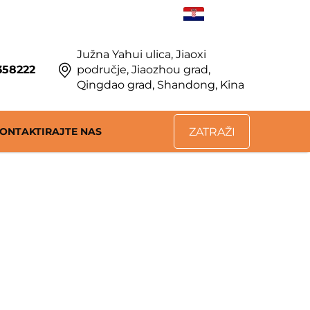
HR
Južna Yahui ulica, Jiaoxi
358222
područje, Jiaozhou grad,
Qingdao grad, Shandong, Kina
ONTAKTIRAJTE NAS
ZATRAŽI
PONUDU