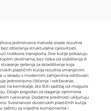
oblaganje kombija
njihova jedinstvena metoda izrade rezultira
z oštećenja strukturalne cjelovitosti.
ući troškove transporta. Ove kutije pokazuju
toplim okolinama, bez rizika od izobličenja ili
varanje rješenja za skladištenje koja
ukih plastičnih kutija rezultira smanjenim
 je u skladu s modernim zahtjevima održivosti
uje jednostavno čišćenje i održavanje,
ost na kemikalije, što štiti sadržaj od moguće
iju. Dizajn pogodan za slaganje optimizira
ijekom rukovanja. Dodatne prednosti uključuju
no. Svestranost dvostrukih plastičnih kutija
nu zaštitu za vrijedne komponente i