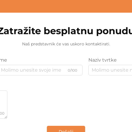
Zatražite besplatnu ponud
Naš predstavnik će vas uskoro kontaktirati.
Ime
Naziv tvrtke
0/100
000
Pošalji