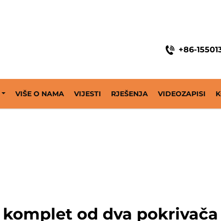
ine
+86-15501
VIŠE O NAMA
VIJESTI
RJEŠENJA
VIDEOZAPISI
K
komplet od dva pokrivača