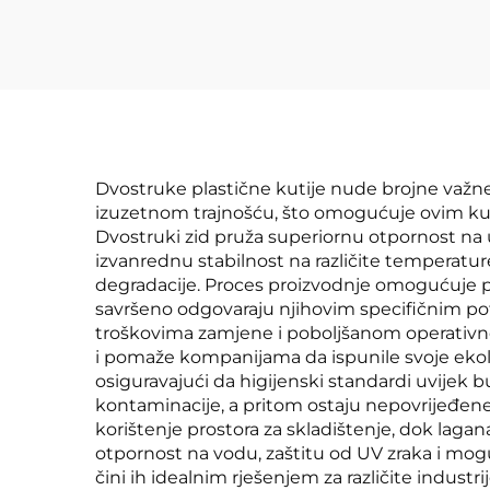
Dvostruke plastične kutije nude brojne važne 
izuzetnom trajnošću, što omogućuje ovim kuti
Dvostruki zid pruža superiornu otpornost na 
izvanrednu stabilnost na različite temperature,
degradacije. Proces proizvodnje omogućuje p
savršeno odgovaraju njihovim specifičnim pot
troškovima zamjene i poboljšanom operativnom
i pomaže kompanijama da ispunile svoje ekolo
osiguravajući da higijenski standardi uvijek 
kontaminacije, a pritom ostaju nepovrijeđene 
korištenje prostora za skladištenje, dok lag
otpornost na vodu, zaštitu od UV zraka i mogu
čini ih idealnim rješenjem za različite indus