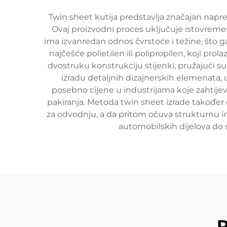
Twin sheet kutija predstavlja značajan napre
Ovaj proizvodni proces uključuje istovremenu
ima izvanredan odnos čvrstoće i težine, što ga 
najčešće polietilen ili polipropilen, koji pr
dvostruku konstrukciju stijenki, pružajući 
izradu detaljnih dizajnerskih elemenata,
posebno cijene u industrijama koje zahtijeva
pakiranja. Metoda twin sheet izrade također
za odvodnju, a da pritom očuva strukturnu int
automobilskih dijelova do s
P