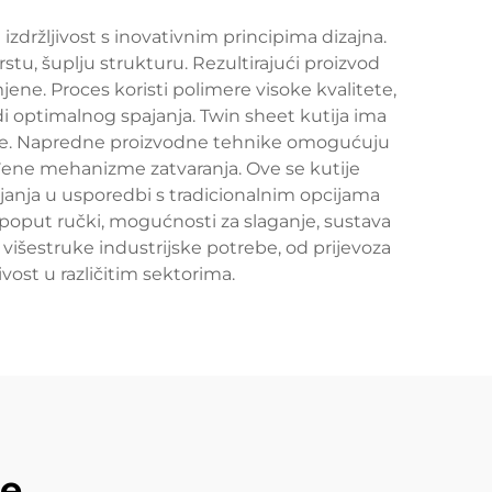
držljivost s inovativnim principima dizajna.
stu, šuplju strukturu. Rezultirajući proizvod
mjene. Proces koristi polimere visoke kvalitete,
adi optimalnog spajanja. Twin sheet kutija ima
kcije. Napredne proizvodne tehnike omogućuju
ođene mehanizme zatvaranja. Ove se kutije
rajanja u usporedbi s tradicionalnim opcijama
poput ručki, mogućnosti za slaganje, sustava
 višestruke industrijske potrebe, od prijevoza
vost u različitim sektorima.
de