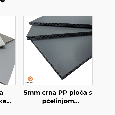
a
5mm crna PP ploča s
ka
pčelinjom
jom
strukturom za