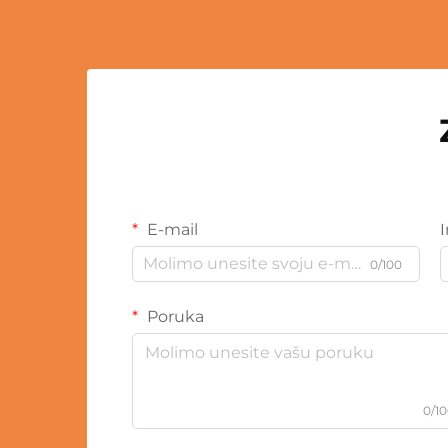
E-mail
0/100
Poruka
0/1