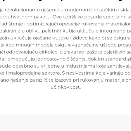
lja revolucionarno rješenje u modernim logističkim i sklad
eobuhvatnom paketu. Ove izdržljive posude specijalno su
adištenje i optimizirajući operacije rukovanja materijalo
, a pakiranje u obliku paletnih kutija uključuje integrira
zajn uključuje ojačane kutove i zidove kako bi se osigura
ja kod mnogih modela osigurava značajne uštede prostor
ći odgovarajuću cirkulaciju zraka radi zaštite osjetljivih
da i omogućuju jednostavno čišćenje, dok im standardiz
sude posebno su vrijedne u industrijama koje zahtijevaju
 i maloprodajne sektore. S nosivostima koje variraju od 
no rješenje za različite izazove pri rukovanju materijalo
učinkovitost.