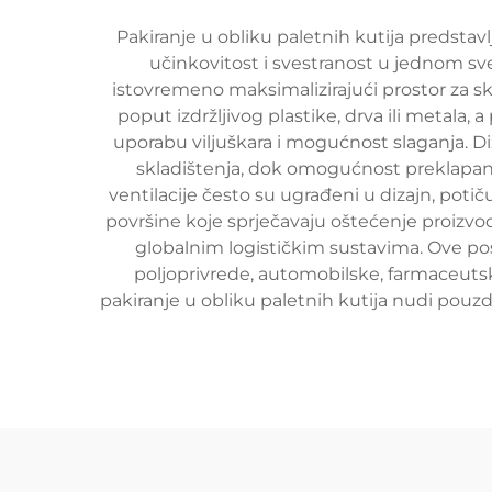
Pakiranje u obliku paletnih kutija predstav
učinkovitost i svestranost u jednom sv
istovremeno maksimalizirajući prostor za skl
poput izdržljivog plastike, drva ili metala
uporabu viljuškara i mogućnost slaganja. Di
skladištenja, dok omogućnost preklapan
ventilacije često su ugrađeni u dizajn, potiču
površine koje sprječavaju oštećenje proizvo
globalnim logističkim sustavima. Ove po
poljoprivrede, automobilske, farmaceutske
pakiranje u obliku paletnih kutija nudi pouzda