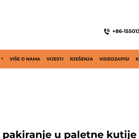
ine
+86-15501
VIŠE O NAMA
VIJESTI
RJEŠENJA
VIDEOZAPISI
K
pakiranje u paletne kutije