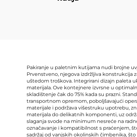
Pakiranje u paletnim kutijama nudi brojne u
Prvenstveno, njegova izdržljiva konstrukcija 
uštedom troškova. Integrirani dizajn paleta 
materijala. Ove kontejnere izvrsne u optimaln
skladištenje čak do 75% kada su prazni. Stan
transportnom opremom, poboljšavajući operati
materijale i podržava višestruku upotrebu, zn
materijala do delikatnih komponenti, uz održa
slaganja svode na minimum nesreće na radnom 
označavanje i kompatibilnost s praćenjem, što
sadržaj od vanjskih okolinskih čimbenika, što 