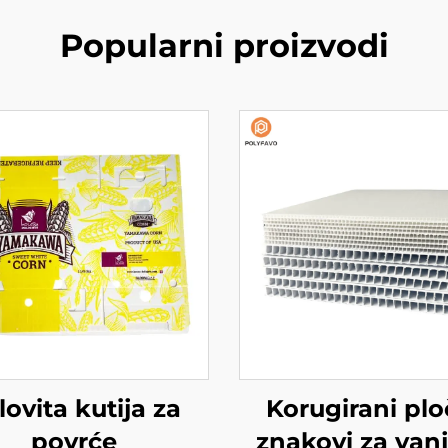
Popularni proizvodi
lovita kutija za
Korugirani plo
povrće
znakovi za van