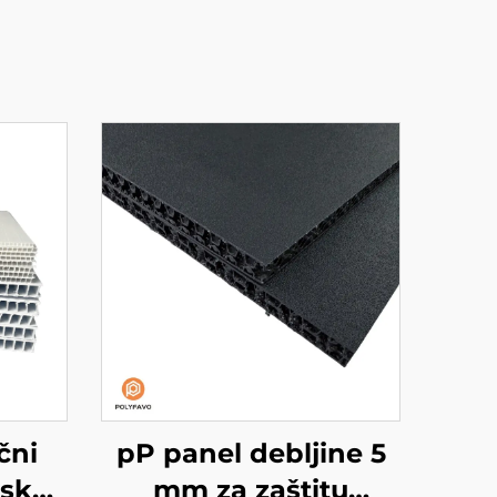
čni
pP panel debljine 5
jsku
mm za zaštitu