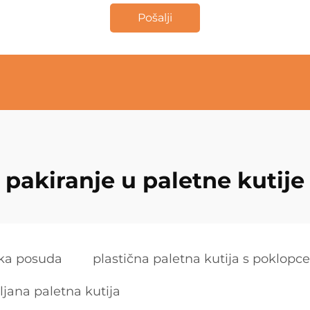
Pošalji
pakiranje u paletne kutije
ika posuda
plastična paletna kutija s poklop
ljana paletna kutija