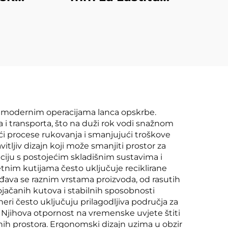
podova
 u modernim operacijama lanca opskrbe.
 i transporta, što na duži rok vodi snažnom
ći procese rukovanja i smanjujući troškove
tljiv dizajn koji može smanjiti prostor za
ciju s postojećim skladišnim sustavima i
tnim kutijama često uključuje reciklirane
ođava se raznim vrstama proizvoda, od rasutih
jačanih kutova i stabilnih sposobnosti
i često uključuju prilagodljiva područja za
. Njihova otpornost na vremenske uvjete štiti
enih prostora. Ergonomski dizajn uzima u obzir