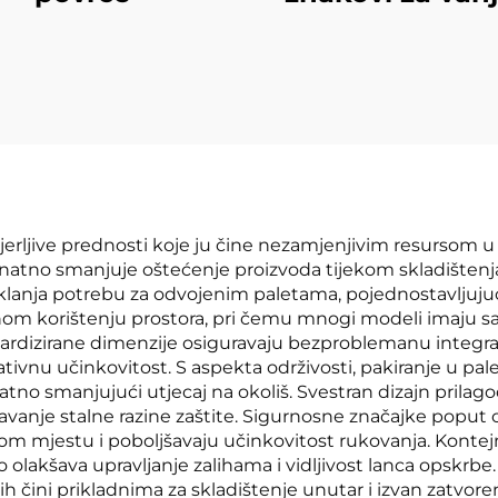
upotrebu
vjerljive prednosti koje ju čine nezamjenjivim resursom
znatno smanjuje oštećenje proizvoda tijekom skladištenja
uklanja potrebu za odvojenim paletama, pojednostavljuju
om korištenju prostora, pri čemu mnogi modeli imaju savi
dardizirane dimenzije osiguravaju bezproblemanu integra
vnu učinkovitost. S aspekta održivosti, pakiranje u pale
atno smanjujući utjecaj na okoliš. Svestran dizajn prilag
vanje stalne razine zaštite. Sigurnosne značajke poput o
mjestu i poboljšavaju učinkovitost rukovanja. Kontejner
 olakšava upravljanje zalihama i vidljivost lanca opskrbe
ih čini prikladnima za skladištenje unutar i izvan zatvor