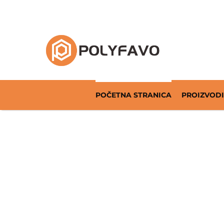
Rješenja za povratnu ambalažu od 2014. god
POČETNA STRANICA
PROIZVODI