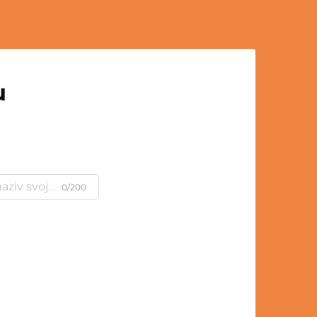
u
0/200