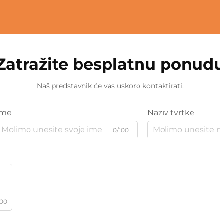
Zatražite besplatnu ponud
Naš predstavnik će vas uskoro kontaktirati.
Ime
Naziv tvrtke
0/100
000