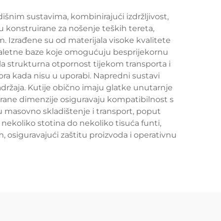
išnim sustavima, kombinirajući izdržljivost,
 konstruirane za nošenje teških tereta,
m. Izrađene su od materijala visoke kvalitete
ne paletne baze koje omogućuju besprijekornu
la strukturna otpornost tijekom transporta i
a kada nisu u uporabi. Napredni sustavi
 sadržaja. Kutije obično imaju glatke unutarnje
irane dimenzije osiguravaju kompatibilnost s
 masovno skladištenje i transport, poput
nekoliko stotina do nekoliko tisuća funti,
m, osiguravajući zaštitu proizvoda i operativnu