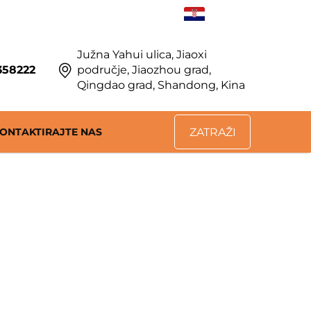
HR
Južna Yahui ulica, Jiaoxi
358222
područje, Jiaozhou grad,
Qingdao grad, Shandong, Kina
ONTAKTIRAJTE NAS
ZATRAŽI
PONUDU