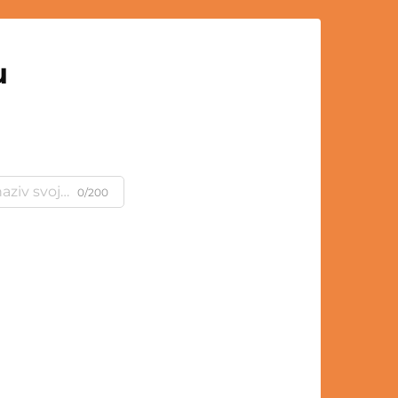
u
0/200