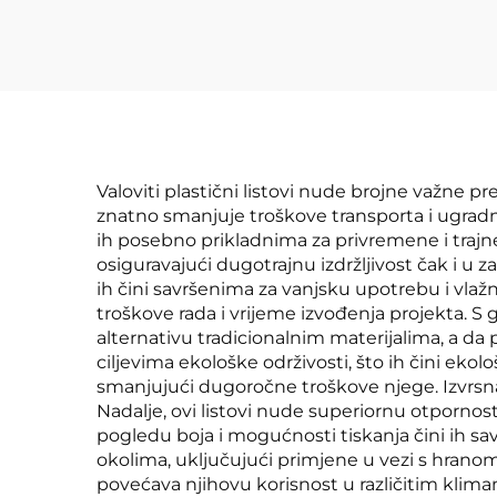
Valoviti plastični listovi nude brojne važne pr
znatno smanjuje troškove transporta i ugradn
ih posebno prikladnima za privremene i trajne
osiguravajući dugotrajnu izdržljivost čak i u 
ih čini savršenima za vanjsku upotrebu i vlaž
troškove rada i vrijeme izvođenja projekta. S 
alternativu tradicionalnim materijalima, a da 
ciljevima ekološke održivosti, što ih čini ek
smanjujući dugoročne troškove njege. Izvrsna
Nadalje, ovi listovi nude superiornu otpornost
pogledu boja i mogućnosti tiskanja čini ih sa
okolima, uključujući primjene u vezi s hran
povećava njihovu korisnost u različitim klim