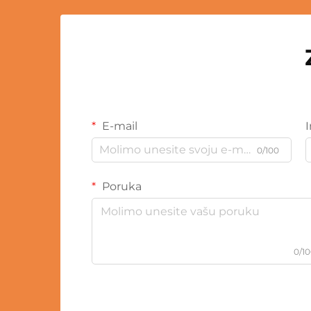
E-mail
0/100
Poruka
0/1