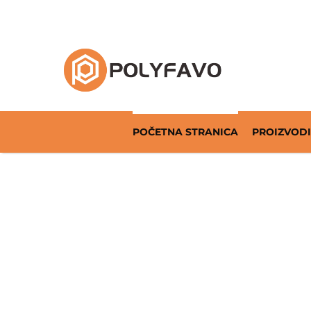
Rješenja za povratnu ambalažu od 2014. god
POČETNA STRANICA
PROIZVODI