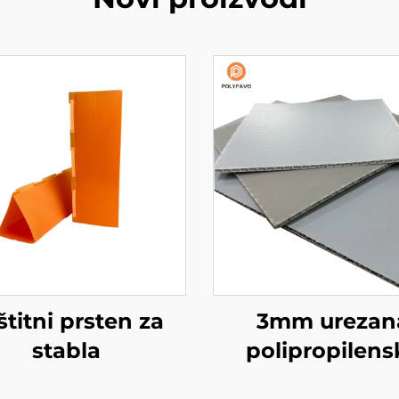
štitni prsten za
3mm urezan
stabla
polipropilens
ploča s pčelin