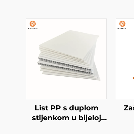
List PP s duplom
Za
stijenkom u bijeloj
boji