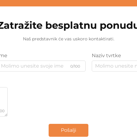
Zatražite besplatnu ponud
Naš predstavnik će vas uskoro kontaktirati.
Ime
Naziv tvrtke
0/100
000
Pošalji