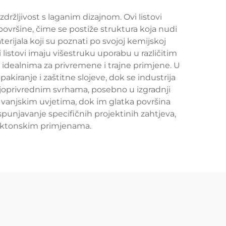
zdržljivost s laganim dizajnom. Ovi listovi
površine, čime se postiže struktura koja nudi
terijala koji su poznati po svojoj kemijskoj
 listovi imaju višestruku uporabu u različitim
ni idealnima za privremene i trajne primjene. U
pakiranje i zaštitne slojeve, dok se industrija
poljoprivrednim svrhama, posebno u izgradnji
u vanjskim uvjetima, dok im glatka površina
punjavanje specifičnih projektinih zahtjeva,
itektonskim primjenama.