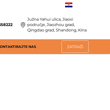
HR
Južna Yahui ulica, Jiaoxi
358222
područje, Jiaozhou grad,
Qingdao grad, Shandong, Kina
ONTAKTIRAJTE NAS
ZATRAŽI
PONUDU