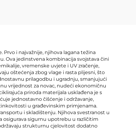
. Prvo i najvažnije, njihova lagana težina
u. Ova jedinstvena kombinacija svojstava čini
emikalije, vremenske uvjete i UV zračenje,
ju oštećenja zbog vlage i rasta plijesni, što
ednostavnu prilagodbu i ugradnju, smanjujući
zvrsnu vrijednost za novac, nudeći ekonomičnu
klirajuća priroda materijala usklađena je s
ćuje jednostavno čišćenje i održavanje,
učinkovitosti u građevinskim primjenama.
ransportu i skladištenju. Njihova svestranost u
a osigurava sigurnu upotrebu u različitim
državaju strukturnu cjelovitost dodatno