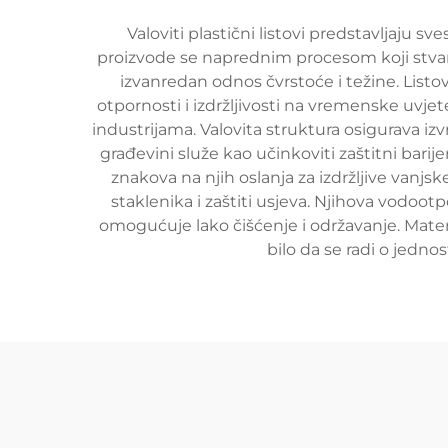
Valoviti plastični listovi predstavljaju s
proizvode se naprednim procesom koji stvara 
izvanredan odnos čvrstoće i težine. Listovi
otpornosti i izdržljivosti na vremenske uvjet
industrijama. Valovita struktura osigurava izv
građevini služe kao učinkoviti zaštitni barije
znakova na njih oslanja za izdržljive vanjs
staklenika i zaštiti usjeva. Njihova vodoo
omogućuje lako čišćenje i održavanje. Mater
bilo da se radi o jedn