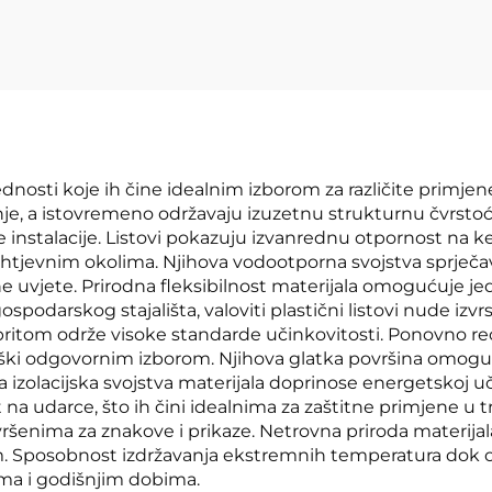
strukturom
ednosti koje ih čine idealnim izborom za različite primjene
je, a istovremeno održavaju izuzetnu strukturnu čvrstoć
 instalacije. Listovi pokazuju izvanrednu otpornost na k
zahtjevnim okolima. Njihova vodootporna svojstva sprječava
ne uvjete. Prirodna fleksibilnost materijala omogućuje j
gospodarskog stajališta, valoviti plastični listovi nude i
pritom održe visoke standarde učinkovitosti. Ponovno reci
ološki odgovornim izborom. Njihova glatka površina omogu
 izolacijska svojstva materijala doprinose energetskoj 
 na udarce, što ih čini idealnima za zaštitne primjene u t
vršenima za znakove i prikaze. Netrovna priroda materijal
om. Sposobnost izdržavanja ekstremnih temperatura dok o
ama i godišnjim dobima.