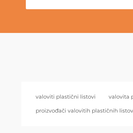
valoviti plastični listovi
valovita 
proizvođači valovitih plastičnih listo