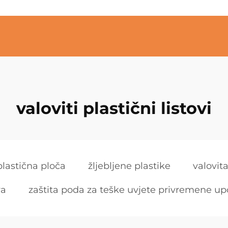
valoviti plastični listovi
plastična ploča
žljebljene plastike
valovit
va
zaštita poda za teške uvjete privremene u