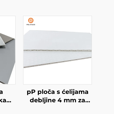
a
pP ploča s ćelijama
ka
debljine 4 mm za
jom
tiskanje