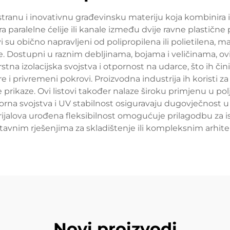
vestranu i inovativnu građevinsku materiju koja kombinira i
paralelne ćelije ili kanale između dvije ravne plastične 
 su obično napravljeni od polipropilena ili polietilena, ma
e. Dostupni u raznim debljinama, bojama i veličinama, ovi
rstna izolacijska svojstva i otpornost na udarce, što ih či
re i privremeni pokrovi. Proizvodna industrija ih koristi za 
ke prikaze. Ovi listovi također nalaze široku primjenu u 
tporna svojstva i UV stabilnost osiguravaju dugovječnost 
ijalova urođena fleksibilnost omogućuje prilagodbu za is
ostavnim rješenjima za skladištenje ili kompleksnim arh
Novi proizvodi