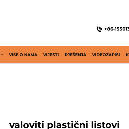
ine
+86-15501
VIŠE O NAMA
VIJESTI
RJEŠENJA
VIDEOZAPISI
K
valoviti plastični listovi