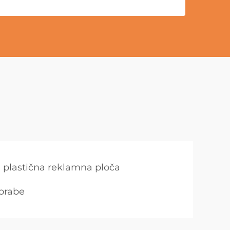
a plastična reklamna ploča
porabe