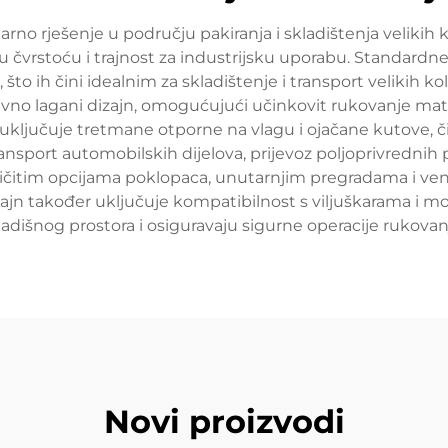
rno rješenje u području pakiranja i skladištenja velikih kol
nu čvrstoću i trajnost za industrijsku uporabu. Standardn
 što ih čini idealnim za skladištenje i transport velikih k
tivno lagani dizajn, omogućujući učinkovit rukovanje mate
uključuje tretmane otporne na vlagu i ojačane kutove, čim
sport automobilskih dijelova, prijevoz poljoprivrednih pr
zličitim opcijama poklopaca, unutarnjim pregradama i vent
zajn također uključuje kompatibilnost s viljuškarama i m
kladišnog prostora i osiguravaju sigurne operacije rukovan
Novi proizvodi