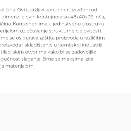
ičina. Ovi izdržljivi kontejneri, izrađeni od
e dimenzije ovih kontejnera su 48x40x36 inča,
oličina. Kontejneri imaju jedinstvenu trostruku
rijalom uz očuvanje strukturne cjelovitosti.
e se osigurava zaštita proizvoda u različitim
oizvoda i skladištenje u kemijskoj industriji.
ilacijskim otvorima kako bi se zadovoljile
ogućnost slaganja, čime se maksimalizira
ja materijalom.