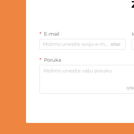
E-mail
0/100
Poruka
0/1