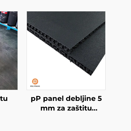
itu
pP panel debljine 5
mm za zaštitu
podova