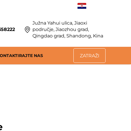
HR
Južna Yahui ulica, Jiaoxi
358222
područje, Jiaozhou grad,
Qingdao grad, Shandong, Kina
ONTAKTIRAJTE NAS
ZATRAŽI
PONUDU
e