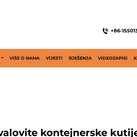
ine
+86-15501
VIŠE O NAMA
VIJESTI
RJEŠENJA
VIDEOZAPISI
K
valovite kontejnerske kutij