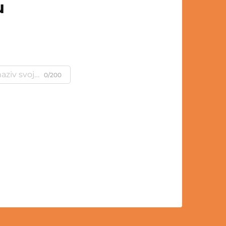
u
0/200