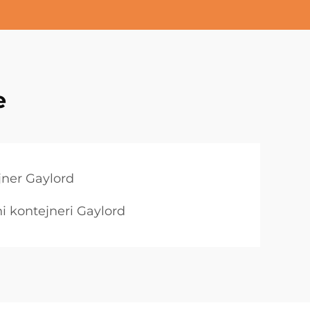
e
jner Gaylord
ni kontejneri Gaylord