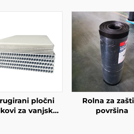
rugirani pločni
Rolna za zašt
kovi za vanjsku
površina
upotrebu