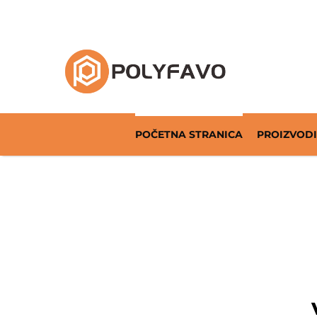
Rješenja za povratnu ambalažu od 2014. god
POČETNA STRANICA
PROIZVODI