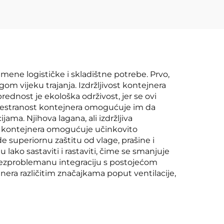
mene logističke i skladištne potrebe. Prvo,
gom vijeku trajanja. Izdržljivost kontejnera
dnost je ekološka održivost, jer se ovi
. Svestranost kontejnera omogućuje im da
jama. Njihova lagana, ali izdržljiva
jn kontejnera omogućuje učinkovito
e superiornu zaštitu od vlage, prašine i
 lako sastaviti i rastaviti, čime se smanjuje
 bezproblemanu integraciju s postojećom
era različitim značajkama poput ventilacije,