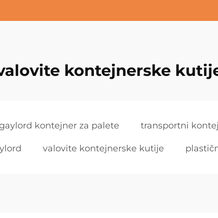
valovite kontejnerske kutij
 gaylord kontejner za palete
transportni konte
ylord
valovite kontejnerske kutije
plastič