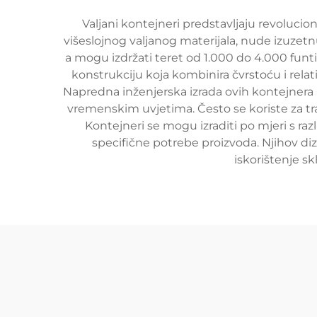
Valjani kontejneri predstavljaju revoluciona
višeslojnog valjanog materijala, nude izuzet
a mogu izdržati teret od 1.000 do 4.000 funti,
konstrukciju koja kombinira čvrstoću i rela
Napredna inženjerska izrada ovih kontejnera 
vremenskim uvjetima. Često se koriste za tran
Kontejneri se mogu izraditi po mjeri s ra
specifične potrebe proizvoda. Njihov di
iskorištenje s