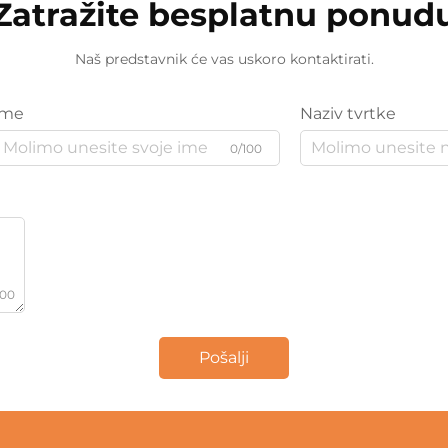
Zatražite besplatnu ponud
Naš predstavnik će vas uskoro kontaktirati.
Ime
Naziv tvrtke
0/100
000
Pošalji