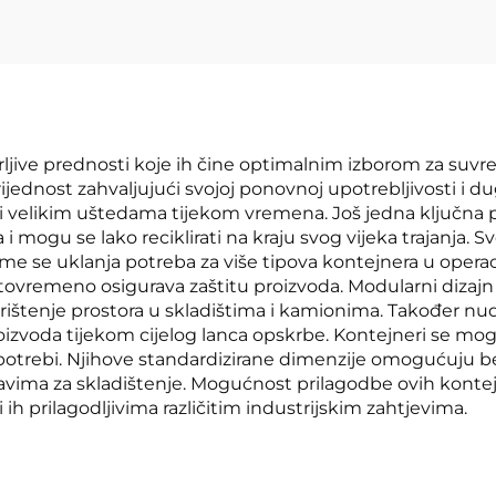
ljive prednosti koje ih čine optimalnim izborom za suvre
vrijednost zahvaljujući svojoj ponovnoj upotrebljivosti i du
 velikim uštedama tijekom vremena. Još jedna ključna pre
a i mogu se lako reciklirati na kraju svog vijeka trajanja
čime se uklanja potreba za više tipova kontejnera u operaci
istovremeno osigurava zaštitu proizvoda. Modularni diza
korištenje prostora u skladištima i kamionima. Također nud
roizvoda tijekom cijelog lanca opskrbe. Kontejneri se mogu
 upotrebi. Njihove standardizirane dimenzije omogućuju
ima za skladištenje. Mogućnost prilagodbe ovih kontejn
i ih prilagodljivima različitim industrijskim zahtjevima.