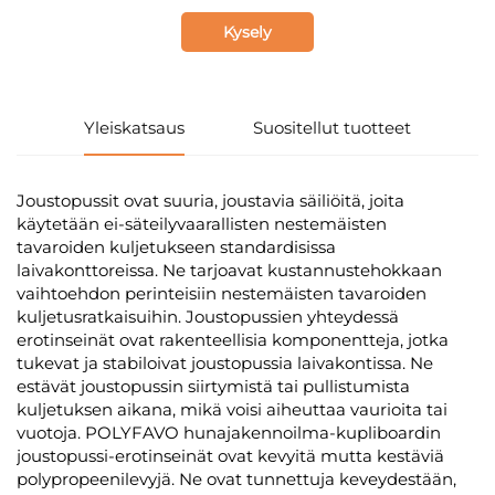
Kysely
Yleiskatsaus
Suositellut tuotteet
Joustopussit ovat suuria, joustavia säiliöitä, joita
käytetään ei-säteilyvaarallisten nestemäisten
tavaroiden kuljetukseen standardisissa
laivakonttoreissa. Ne tarjoavat kustannustehokkaan
vaihtoehdon perinteisiin nestemäisten tavaroiden
kuljetusratkaisuihin. Joustopussien yhteydessä
erotinseinät ovat rakenteellisia komponentteja, jotka
tukevat ja stabiloivat joustopussia laivakontissa. Ne
estävät joustopussin siirtymistä tai pullistumista
kuljetuksen aikana, mikä voisi aiheuttaa vaurioita tai
vuotoja. POLYFAVO hunajakennoilma-kupliboardin
joustopussi-erotinseinät ovat kevyitä mutta kestäviä
polypropeenilevyjä. Ne ovat tunnettuja keveydestään,