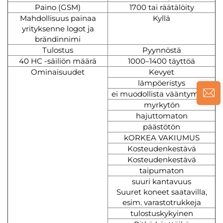
Paino (GSM)
1700 tai räätälöity
Mahdollisuus painaa
Kyllä
yrityksenne logot ja
brändinnimi
Tulostus
Pyynnöstä
40 HC -säiliön määrä
1000–1400 täyttöä
Ominaisuudet
Kevyet
lämpöeristys
ei muodollista vääntymistä
myrkytön
hajuttomaton
päästötön
kORKEA VAKIUMUS
Kosteudenkestävä
Kosteudenkestävä
taipumaton
suuri kantavuus
Suuret koneet saatavilla,
esim. varastotrukkeja
tulostuskykyinen