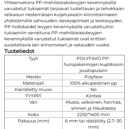
Yhteenvetona PP-mehiläisrakolevyjen kevennyksillä
varustetut tukiseinät tarjoavat luotettavan ja tehokkaan
ratkaisun nestemäisen kuljetuslastin kiinnittämiseen
yhdistämällä vahvuuden, keveyspiirteet ja kestävyyden.
PP-holkikaidet levyjen kevennyksillä varustettuihin
tukiseiniin verrattuna PP-mehiläisrakolevyjen
kevennyksillä varustetut tukiseinät ovat erittäin
suositeltavia sen erinomaisen ja vakauden vuoksi.
Tuotetiedot
Tyyli
POLYFAVO PP-
hunajakennojen kupliboxiin
joustopussiin
Merkki
Polyfavo
Materiaali
100% alkuperäinen pp
Kierrätetty muovi
No
TYYPPİ
Kiinteä
Väri
Musta, valkoinen, harmaa,
sininen ja tilauksesta
Koko
2250*1400 mm
Paksuus (mm)
6 mm tai räätälöity (2,7–30
mm)