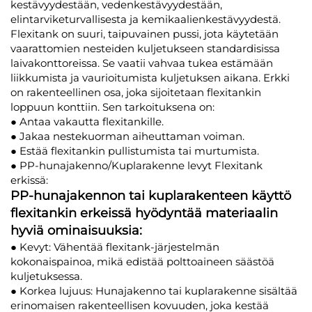
kestävyydestään, vedenkestävyydestään,
elintarviketurvallisesta ja kemikaalienkestävyydestä.
Flexitank on suuri, taipuvainen pussi, jota käytetään
vaarattomien nesteiden kuljetukseen standardisissa
laivakonttoreissa. Se vaatii vahvaa tukea estämään
liikkumista ja vaurioitumista kuljetuksen aikana. Erkki
on rakenteellinen osa, joka sijoitetaan flexitankin
loppuun konttiin. Sen tarkoituksena on:
● Antaa vakautta flexitankille.
● Jakaa nestekuorman aiheuttaman voiman.
● Estää flexitankin pullistumista tai murtumista.
● PP-hunajakenno/Kuplarakenne levyt Flexitank
erkissä:
PP-hunajakennon tai kuplarakenteen käyttö
flexitankin erkeissä hyödyntää materiaalin
hyviä ominaisuuksia:
● Kevyt: Vähentää flexitank-järjestelmän
kokonaispainoa, mikä edistää polttoaineen säästöä
kuljetuksessa.
● Korkea lujuus: Hunajakenno tai kuplarakenne sisältää
erinomaisen rakenteellisen kovuuden, joka kestää