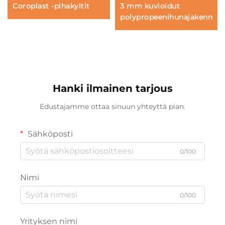
Coroplast -pihakyltit
3 mm kuvioidut
polypropeenihunajakennole
Hanki ilmainen tarjous
Edustajamme ottaa sinuun yhteyttä pian.
Sähköposti
0/100
Nimi
0/100
Yrityksen nimi