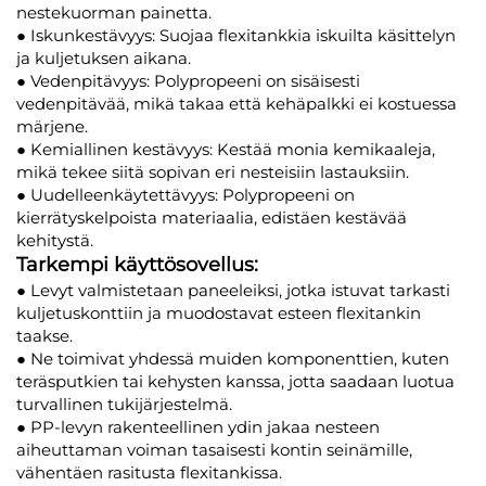
nestekuorman painetta.
● Iskunkestävyys: Suojaa flexitankkia iskuilta käsittelyn
ja kuljetuksen aikana.
● Vedenpitävyys: Polypropeeni on sisäisesti
vedenpitävää, mikä takaa että kehäpalkki ei kostuessa
märjene.
● Kemiallinen kestävyys: Kestää monia kemikaaleja,
mikä tekee siitä sopivan eri nesteisiin lastauksiin.
● Uudelleenkäytettävyys: Polypropeeni on
kierrätyskelpoista materiaalia, edistäen kestävää
kehitystä.
Tarkempi käyttösovellus:
● Levyt valmistetaan paneeleiksi, jotka istuvat tarkasti
kuljetuskonttiin ja muodostavat esteen flexitankin
taakse.
● Ne toimivat yhdessä muiden komponenttien, kuten
teräsputkien tai kehysten kanssa, jotta saadaan luotua
turvallinen tukijärjestelmä.
● PP-levyn rakenteellinen ydin jakaa nesteen
aiheuttaman voiman tasaisesti kontin seinämille,
vähentäen rasitusta flexitankissa.