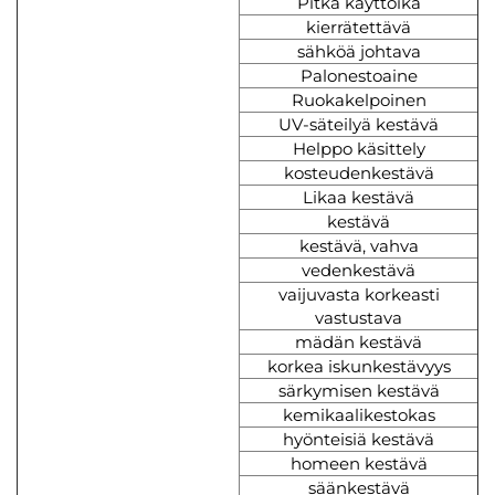
Pitkä käyttöikä
kierrätettävä
sähköä johtava
Palonestoaine
Ruokakelpoinen
UV-säteilyä kestävä
Helppo käsittely
kosteudenkestävä
Likaa kestävä
kestävä
kestävä, vahva
vedenkestävä
vaijuvasta korkeasti
vastustava
mädän kestävä
korkea iskunkestävyys
särkymisen kestävä
kemikaalikestokas
hyönteisiä kestävä
homeen kestävä
säänkestävä