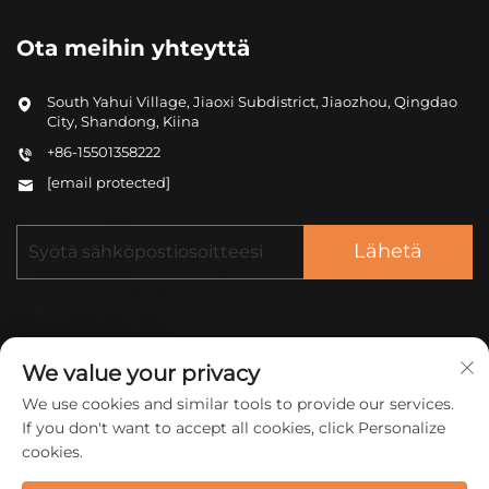
Ota meihin yhteyttä
South Yahui Village, Jiaoxi Subdistrict, Jiaozhou, Qingdao
City, Shandong, Kiina
+86-15501358222
[email protected]
Lähetä
We value your privacy
We use cookies and similar tools to provide our services.
Tekijänoikeus © 2026 China ZHONGCHENG
If you don't want to accept all cookies, click Personalize
(QINGDAO) NEW MATERIAL CO LTD. Kaikki oikeudet
cookies.
pidätetään.
Tietosuojakäytäntö