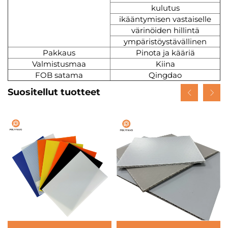
kulutus
ikääntymisen vastaiselle
värinöiden hillintä
ympäristöystävällinen
Pakkaus
Pinota ja kääriä
Valmistusmaa
Kiina
FOB satama
Qingdao
Suositellut tuotteet