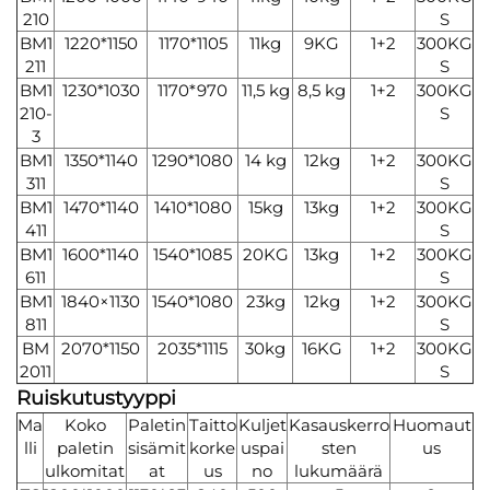
210
S
BM1
1220*1150
1170*1105
11kg
9KG
1+2
300KG
211
S
BM1
1230*1030
1170*970
11,5 kg
8,5 kg
1+2
300KG
210-
S
3
BM1
1350*1140
1290*1080
14 kg
12kg
1+2
300KG
311
S
BM1
1470*1140
1410*1080
15kg
13kg
1+2
300KG
411
S
BM1
1600*1140
1540*1085
20KG
13kg
1+2
300KG
611
S
BM1
1840×1130
1540*1080
23kg
12kg
1+2
300KG
811
S
BM
2070*1150
2035*1115
30kg
16KG
1+2
300KG
2011
S
Ruiskutustyyppi
Ma
Koko
Paletin
Taitto
Kuljet
Kasauskerro
Huomaut
lli
paletin
sisämit
korke
uspai
sten
us
ulkomitat
at
us
no
lukumäärä