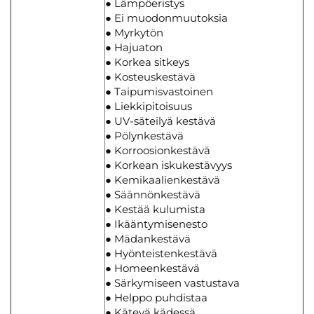
● Lämpöeristys
● Ei muodonmuutoksia
● Myrkytön
● Hajuaton
● Korkea sitkeys
● Kosteuskestävä
● Taipumisvastoinen
● Liekkipitoisuus
● UV-säteilyä kestävä
● Pölynkestävä
● Korroosionkestävä
● Korkean iskukestävyys
● Kemikaalienkestävä
● Säännönkestävä
● Kestää kulumista
● Ikääntymisenesto
● Mädankestävä
● Hyönteistenkestävä
● Homeenkestävä
● Särkymiseen vastustava
● Helppo puhdistaa
● Kätevä kädessä