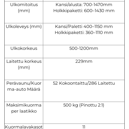
Ulkomitoitus
Kansi/alusta: 700-1470mm
(mm)
Holkkipaketti: 600–1430 mm
Ulkoleveys (mm)
Kansi/Paletti 400–1150 mm
Holkkipaketti: 360–1110 mm
Ulkokorkeus
500-1200mm
Laitettu korkeus
229mm
(mm)
Perävaunu/Kuor
52 Kokoontaittu/286 Laitettu
ma-auto Määrä
Maksimikuorma
500 kg (Pinottu 2:1)
per laatikko
Kuormalavakasot
11