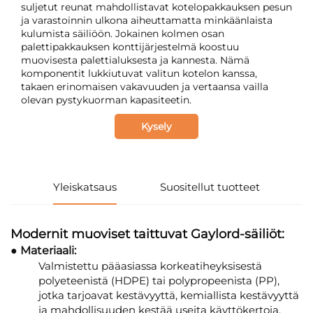
suljetut reunat mahdollistavat kotelopakkauksen pesun
ja varastoinnin ulkona aiheuttamatta minkäänlaista
kulumista säiliöön. Jokainen kolmen osan
palettipakkauksen konttijärjestelmä koostuu
muovisesta palettialuksesta ja kannesta. Nämä
komponentit lukkiutuvat valitun kotelon kanssa,
takaen erinomaisen vakavuuden ja vertaansa vailla
olevan pystykuorman kapasiteetin.
Kysely
Yleiskatsaus
Suositellut tuotteet
Modernit muoviset taittuvat Gaylord-säiliöt:
● Materiaali:
Valmistettu pääasiassa korkeatiheyksisestä
polyeteenistä (HDPE) tai polypropeenista (PP),
jotka tarjoavat kestävyyttä, kemiallista kestävyyttä
ja mahdollisuuden kestää useita käyttökertoja.