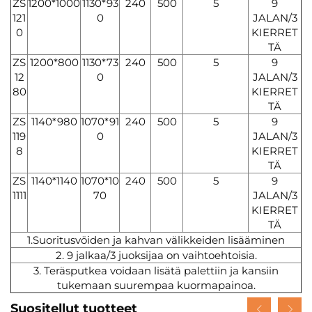
ZS
1200*1000
1130*93
240
500
5
9
121
0
JALAN/3
0
KIERRET
TÄ
ZS
1200*800
1130*73
240
500
5
9
12
0
JALAN/3
80
KIERRET
TÄ
ZS
1140*980
1070*91
240
500
5
9
119
0
JALAN/3
8
KIERRET
TÄ
ZS
1140*1140
1070*10
240
500
5
9
1111
70
JALAN/3
KIERRET
TÄ
1.Suoritusvöiden ja kahvan välikkeiden lisääminen
2. 9 jalkaa/3 juoksijaa on vaihtoehtoisia.
3. Teräsputkea voidaan lisätä palettiin ja kansiin
tukemaan suurempaa kuormapainoa.
Suositellut tuotteet