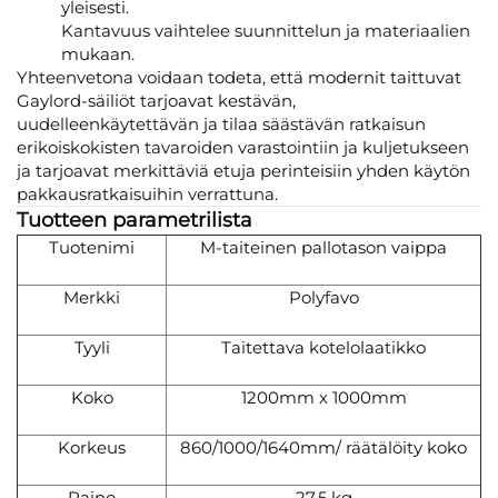
yleisesti.
Kantavuus vaihtelee suunnittelun ja materiaalien
mukaan.
Yhteenvetona voidaan todeta, että modernit taittuvat
Gaylord-säiliöt tarjoavat kestävän,
uudelleenkäytettävän ja tilaa säästävän ratkaisun
erikoiskokisten tavaroiden varastointiin ja kuljetukseen
ja tarjoavat merkittäviä etuja perinteisiin yhden käytön
pakkausratkaisuihin verrattuna.
Tuotteen parametrilista
Tuotenimi
M-taiteinen pallotason vaippa
Merkki
Polyfavo
Tyyli
Taitettava kotelolaatikko
Koko
1200mm x 1000mm
Korkeus
860/1000/1640mm/ räätälöity koko
Paino
27,5 kg