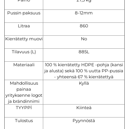
Pussin paksuus
8-12mm
Litraa
860
Kierrätetty muovi
No
Tilavuus (L)
885L
Materiaali
100 % kierrätetty HDPE -pohja (kansi
ja alusta) sekä 100 % uutta PP-pussia
- yhteensä 67 % kierrätettyä
Mahdollisuus
Kyllä
painaa
yrityksenne logot
ja brändinnimi
TYYPPİ
Kiinteä
Tulostus
Pyynnöstä