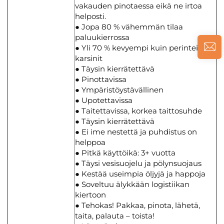
vakauden pinotaessa eikä ne irtoa
helposti.
● Jopa 80 % vähemmän tilaa
paluukierrossa
● Yli 70 % kevyempi kuin perinteiset
karsinit
● Täysin kierrätettävä
● Pinottavissa
● Ympäristöystävällinen
● Upotettavissa
● Taitettavissa, korkea taittosuhde
● Täysin kierrätettävä
● Ei ime nestettä ja puhdistus on
helppoa
● Pitkä käyttöikä: 3+ vuotta
● Täysi vesisuojelu ja pölynsuojaus
● Kestää useimpia öljyjä ja happoja
● Soveltuu älykkään logistiikan
kiertoon
● Tehokas! Pakkaa, pinota, lähetä,
taita, palauta – toista!