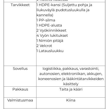
Tarvikkeet
1 HDPE-kansi (Suljettu pohja ja
liukuväylä pudotusluukulla ja
kannella)
1 PP-silma
1 HDPE-alusta
2 Vyökiinnikkeet
4 Vyön lukitukset
1 Nimiön pitäjä
2 Velcrot
1 Latausluukku
Sovellus
logistiikka, pakkaus, varastointi,
autonosien, elektroniikan, akkujen,
koneenosien ja lääkintätarvikkeiden
käsittely
Pakkaus
Taita ja kääri
Valmistusmaa
Kiina