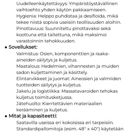
Uudelleenkäytettävyys: Ympäristöystävällinen
vaihtoehto yhden käytön pakkaamiseen.
Hygienia: Helppo puhdistaa ja desifioida, mikä
tekee niistä sopivia useisiin teollisuuden aloihin.
Pinottavuus: Suunniteltu pinottavaksi sekä
koottuna että taitettuna, mikä maksimoi
varastoinnin tehokkuuden.
● Sovellukset:
Valmistus: Osien, komponenttien ja raaka-
aineiden säilytys ja kuljetus.
Maatalous: Hedelmien, vihannesten ja muiden
sadon kuljettaminen ja käsittely.
Elintarvikkeet ja juomat: Aineosien ja valmiiden
tuotteiden säilytys ja kuljetus.
Jakelu ja logistiikka: Massatavaroiden tehokas
kuljetus toimitusketjussa.
Jätehuolto: Kierrtettävien materiaalien
kerääminen ja kuljetus.
● Mitat ja kapasiteetti:
Saatavilla useissa eri kokoisissa eri tarpeisiin.
Standardipallomitoja (esim. 48" x 40") käytetään