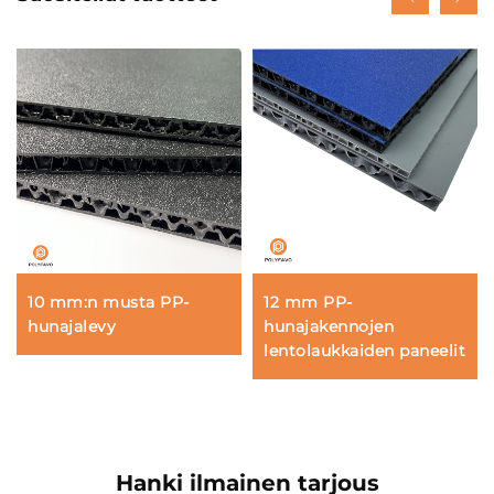
10 mm:n musta PP-
12 mm PP-
hunajalevy
hunajakennojen
lentolaukkaiden paneelit
Hanki ilmainen tarjous