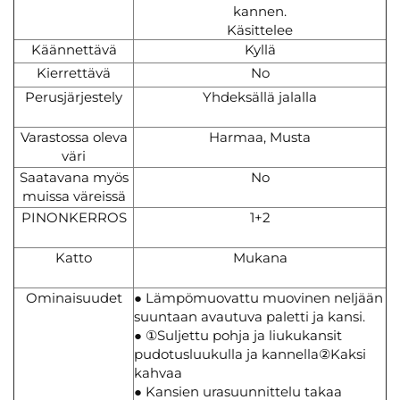
kannen.
Käsittelee
Käännettävä
Kyllä
Kierrettävä
No
Perusjärjestely
Yhdeksällä jalalla
Varastossa oleva
Harmaa, Musta
väri
Saatavana myös
No
muissa väreissä
PINONKERROS
1+2
Katto
Mukana
Ominaisuudet
● Lämpömuovattu muovinen neljään
suuntaan avautuva paletti ja kansi.
● ①Suljettu pohja ja liukukansit
pudotusluukulla ja kannella②Kaksi
kahvaa
● Kansien urasuunnittelu takaa