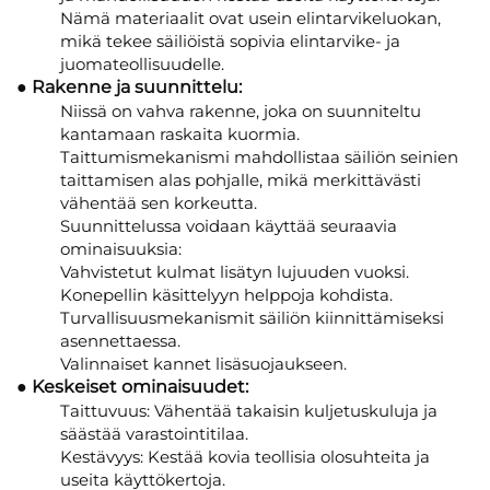
Nämä materiaalit ovat usein elintarvikeluokan,
mikä tekee säiliöistä sopivia elintarvike- ja
juomateollisuudelle.
● Rakenne ja suunnittelu:
Niissä on vahva rakenne, joka on suunniteltu
kantamaan raskaita kuormia.
Taittumismekanismi mahdollistaa säiliön seinien
taittamisen alas pohjalle, mikä merkittävästi
vähentää sen korkeutta.
Suunnittelussa voidaan käyttää seuraavia
ominaisuuksia:
Vahvistetut kulmat lisätyn lujuuden vuoksi.
Konepellin käsittelyyn helppoja kohdista.
Turvallisuusmekanismit säiliön kiinnittämiseksi
asennettaessa.
Valinnaiset kannet lisäsuojaukseen.
● Keskeiset ominaisuudet:
Taittuvuus: Vähentää takaisin kuljetuskuluja ja
säästää varastointitilaa.
Kestävyys: Kestää kovia teollisia olosuhteita ja
useita käyttökertoja.