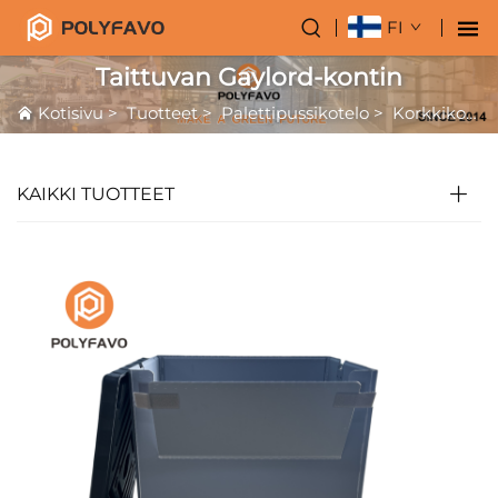
FI
Taittuvan Gaylord-kontin
Kotisivu
>
Tuotteet
>
Palettipussikotelo
>
Korkkikotelo Kontit
KAIKKI TUOTTEET