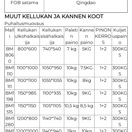
FOB satama
Qingdao
MUUT KELLUKAN JA KANNEN KOOT
Puhallusmuovaus
Mall
Kellukan
Kellukan
Paleti
Kanne
PINON
Kuljet
i
ulkohalkais
sisähalkais
n
n
KERRO
uspain
ija
ija
paino
paino
S
o
BM
800*600
740*540
7 kg
5KG
1+2
300KG
806
S
0
BM1
1100*1000
1050*950
10kg
7.5KG
1+2
300KG
110
S
BM1
1100*1100
1055*1055
10kg
8kg
1+2
300KG
111
S
BM1
1150*985
1100*935
10kg
9KG
1+2
300KG
198
S
BM1
1150*1150
1105*1105
10,5 kg
8,5 kg
1+2
300KG
515
S
BM1
1200*800
1140*740
10kg
9KG
1+2
300KG
280
S
BM1
1200*1000
1140*940
11kg
10kg
1+2
300KG