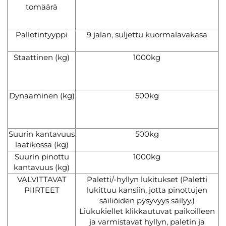
tomäärä
Pallotintyyppi
9 jalan, suljettu kuormalavakasa
Staattinen (kg)
1000kg
Dynaaminen (kg)
500kg
Suurin kantavuus
500kg
laatikossa (kg)
Suurin pinottu
1000kg
kantavuus (kg)
VALVITTAVAT
Paletti/-hyllyn lukitukset (Paletti
PIIRTEET
lukittuu kansiin, jotta pinottujen
säiliöiden pysyvyys säilyy.)
Liukukiellet klikkautuvat paikoilleen
ja varmistavat hyllyn, paletin ja