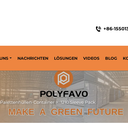
 seit 2014
+86-15501
 UNS
NACHRICHTEN
LÖSUNGEN
VIDEOS
BLOG
K
Palettenhüllen-Container
>
1210 Sleeve Pack