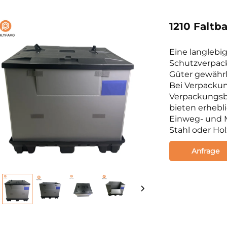
1210 Faltb
Eine langlebi
Schutzverpack
Güter gewährl
Bei Verpacku
Verpackungsb
bieten erhebl
Einweg- und 
Stahl oder Hol
Anfrage