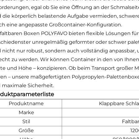
orderungen, egal ob Sie eine Öffnung an der Schmalseit
d die körperlich belastende Aufgabe vermieden, schwer
ch eine angepasste Großcontainer-Konfiguration.
 faltbaren Boxen POLYFAVO bieten flexible Lösungen fü
schiedenster unregelmäßig geformter oder schwer palett
d nicht nur robust, sondern auch vollständig anpassbar,
echt zu werden. Wir können Container in den von Ihn
ite und Höhe – konzipieren. Ob beim Transport großer 
en – unsere maßgefertigten Polypropylen-Palettenboxen
 maximale Sicherheit.
duktparameterliste
Produktname
Klappbare Schl
Marke
Stil
Faltba
Größe
12