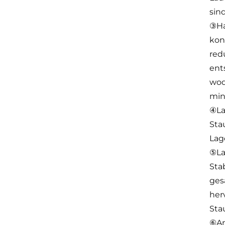
sin
③Ha
kon
red
ent
wod
min
④La
Sta
Lag
⑤La
Sta
ges
her
Sta
⑥An