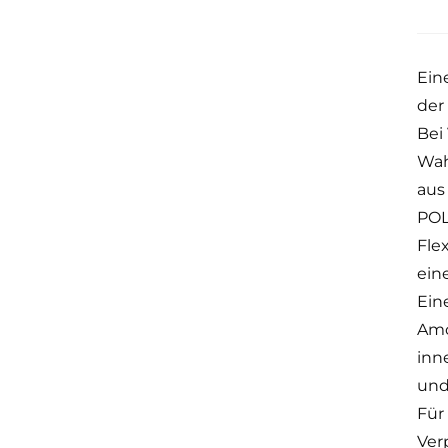
Ein
der
Bei
Wah
aus
POL
Fle
ein
Ein
Amo
inn
und
Für
Ver