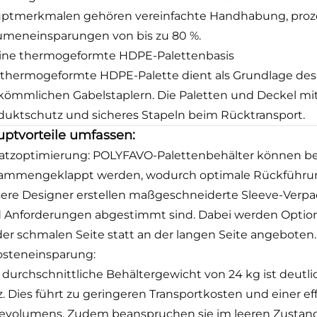
ptmerkmalen gehören vereinfachte Handhabung, proze
umeneinsparungen von bis zu 80 %.
ine thermogeformte HDPE-Palettenbasis
 thermogeformte HDPE-Palette dient als Grundlage des
kömmlichen Gabelstaplern. Die Paletten und Deckel m
duktschutz und sicheres Stapeln beim Rücktransport.
ptvorteile umfassen:
atzoptimierung: POLYFAVO-Palettenbehälter können b
ammengeklappt werden, wodurch optimale Rückführun
ere Designer erstellen maßgeschneiderte Sleeve-Verpa
 Anforderungen abgestimmt sind. Dabei werden Optione
der schmalen Seite statt an der langen Seite angeboten.
steneinsparung:
 durchschnittliche Behältergewicht von 24 kg ist deutli
z. Dies führt zu geringeren Transportkosten und einer e
evolumens. Zudem beanspruchen sie im leeren Zustand