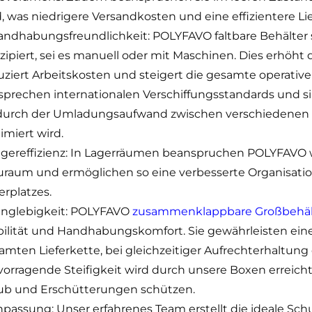
d, was niedrigere Versandkosten und eine effizientere Li
ndhabungsfreundlichkeit: POLYFAVO faltbare Behälter 
zipiert, sei es manuell oder mit Maschinen. Dies erhöht 
uziert Arbeitskosten und steigert die gesamte operative 
sprechen internationalen Verschiffungsstandards und si
urch der Umladungsaufwand zwischen verschiedenen Be
imiert wird.
gereffizienz: In Lagerräumen beanspruchen POLYFAVO
uraum und ermöglichen so eine verbesserte Organisatio
erplatzes.
nglebigkeit: POLYFAVO
zusammenklappbare Großbehä
bilität und Handhabungskomfort. Sie gewährleisten ein
amten Lieferkette, bei gleichzeitiger Aufrechterhaltung d
vorragende Steifigkeit wird durch unsere Boxen erreicht,
ub und Erschütterungen schützen.
passung: Unser erfahrenes Team erstellt die ideale Sc