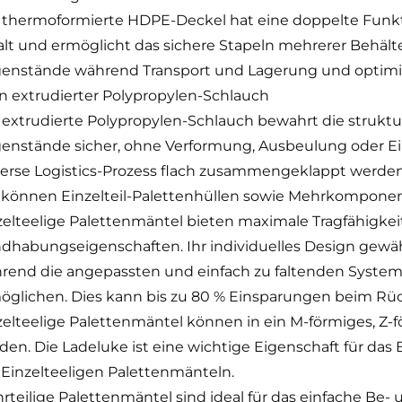
 thermoformierte HDPE-Deckel hat eine doppelte Funkti
alt und ermöglicht das sichere Stapeln mehrerer Behälter
enstände während Transport und Lagerung und optimie
n extrudierter Polypropylen-Schlauch
 extrudierte Polypropylen-Schlauch bewahrt die struktur
enstände sicher, ohne Verformung, Ausbeulung oder E
erse Logistics-Prozess flach zusammengeklappt werden,
 können Einzelteil-Palettenhüllen sowie Mehrkomponen
zelteelige Palettenmäntel bieten maximale Tragfähigke
dhabungseigenschaften. Ihr individuelles Design gewähr
rend die angepassten und einfach zu faltenden Syste
öglichen. Dies kann bis zu 80 % Einsparungen beim Rü
zelteelige Palettenmäntel können in ein M-förmiges, Z-f
den. Die Ladeluke ist eine wichtige Eigenschaft für das
 Einzelteeligen Palettenmänteln.
rteilige Palettenmäntel sind ideal für das einfache Be