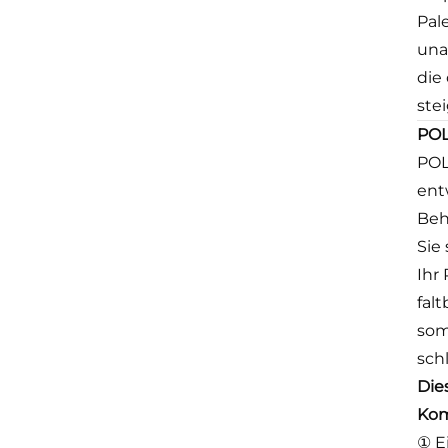
Pal
una
die
ste
POL
POL
ent
Beh
Sie
Ihr
fal
som
sch
Die
Kom
① E