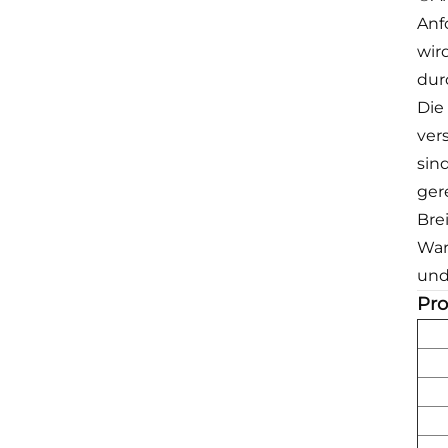
Anf
wir
dur
Die
ver
sin
ger
Bre
War
und
Pro