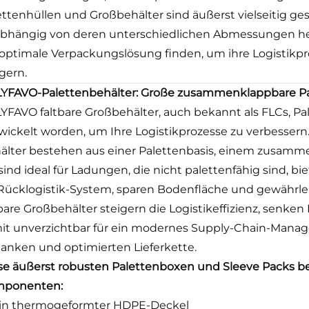
ettenhüllen und Großbehälter sind äußerst vielseitig ges
bhängig von deren unterschiedlichen Abmessungen her
 optimale Verpackungslösung finden, um ihre Logistikpro
igern.
YFAVO-Palettenbehälter: Große zusammenklappbare P
YFAVO faltbare Großbehälter, auch bekannt als FLCs, Pa
wickelt worden, um Ihre Logistikprozesse zu verbesser
älter bestehen aus einer Palettenbasis, einem zusamm
 sind ideal für Ladungen, die nicht palettenfähig sind, b
 Rücklogistik-System, sparen Bodenfläche und gewährlei
tbare Großbehälter steigern die Logistikeffizienz, senken
it unverzichtbar für ein modernes Supply-Chain-Managem
lanken und optimierten Lieferkette.
se äußerst robusten Palettenboxen und Sleeve Packs b
ponenten:
in thermogeformter HDPE-Deckel