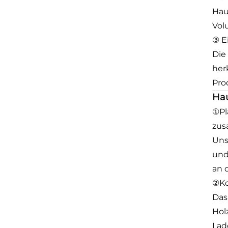
Hau
Vol
③ E
Die
her
Pro
Hau
①Pl
zus
Uns
und
an 
②Ko
Das
Hol
Lad