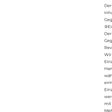
Der
Inh
Geg
②Ei
Der
Geg
Rev
Wir
Ein
Han
wäh
erm
Ein
wer
mit
Meh