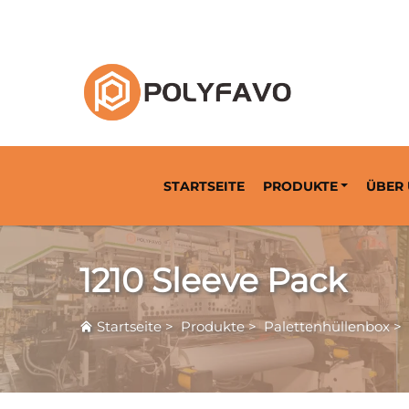
Lösung für wiederverwendbare Verpackungen
STARTSEITE
PRODUKTE
ÜBER
1210 Sleeve Pack
Startseite
>
Produkte
>
Palettenhüllenbox
>