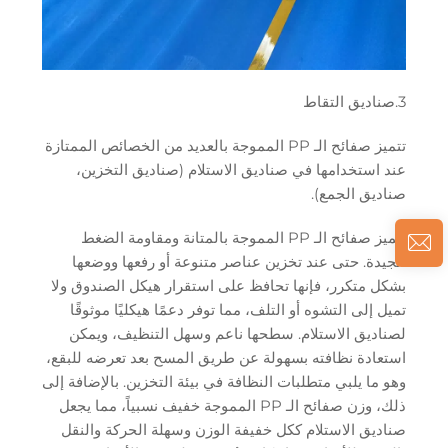
3.صناديق التقاط
تتميز صفائح الـ PP المموجة بالعديد من الخصائص الممتازة
عند استخدامها في صناديق الاستلام (صناديق التخزين،
صناديق الجمع).
تتميز صفائح الـ PP المموجة بالمتانة ومقاومة الضغط
الجيدة. حتى عند تخزين عناصر متنوعة أو رفعها ووضعها
بشكل متكرر، فإنها تحافظ على استقرار هيكل الصندوق ولا
تميل إلى التشوه أو التلف، مما توفر دعمًا هيكليًا موثوقًا
لصناديق الاستلام. سطحها ناعم وسهل التنظيف، ويمكن
استعادة نظافته بسهولة عن طريق المسح بعد تعرضه للبقع،
وهو ما يلبي متطلبات النظافة في بيئة التخزين. بالإضافة إلى
ذلك، وزن صفائح الـ PP المموجة خفيف نسبياً، مما يجعل
صناديق الاستلام ككل خفيفة الوزن وسهلة الحركة والنقل