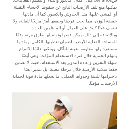
سcenarios مثل أعمال الديكور والبناء أو تنظيم الفعاليات،
يمكنها منع تلف الأرضيات الناتج عن سقوط الأجسام الثقيلة
أو المشي عليها، مثل الخدوش والكسور. كما أن مادتها
خفيفة الوزن، مما يجعل فردها وجمعها أمرًا مريحًا للغاية، ولا
تضيف عبئًا كبيرًا على العمال أو المنظمين للحدث.
وبالإضافة إلى ذلك، يمكن قصها وتوصيلها بطرق مرنة وفقًا
للمساحة الفعلية للأرضية لضمان تغطيتها بالكامل. ومادتها
مستقرة ولها مقاومة معينة للتآكل، ويمكنها دائمًا الالتزام
بمهام الحماية خلال فترة الاستخدام المؤقت. وهي أيضًا
سهلة التخزين وإعادة التدوير بعد الاستخدام، حيث لا تضمن
فقط سلامة الأرضية خلال مرحلة معينة، بل تتميز أيضًا
باحترامها للبيئة وجدواها العملي، ما يجعلها مادة قوية لحماية
الأرضيات مؤقتًا.