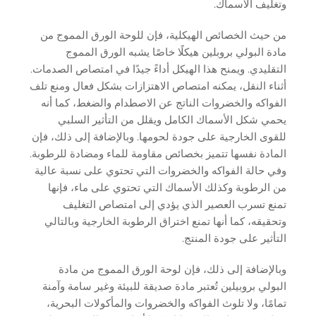
وتغليف الأسماك.
من حيث الخصائص الهيكلية، فإن للوحة الورق المموج من
مادة البولي بروبلين هيكلًا خاصًا يشبه الورق المموج
التقليدي. ويمنح هذا الهيكل أداءً جيدًا في امتصاص الصدمات.
أثناء النقل، يمكنه امتصاص الاهتزازات بشكل فعال ومنع تلف
الفواكه والخضروات الناتج عن الاصطدام والضغط، كما أنه
يحمي شكل الأسماك الكامل ويقلل من التأثير السلبي
للقوى الخارجية على جودة لحومها. وبالإضافة إلى ذلك، فإن
المادة نفسها تتميز بخصائص مقاومة للماء ومضادة للرطوبة.
وفي حالة الفواكه والخضروات التي تحتوي على نسبة عالية
من الرطوبة وكذلك الأسماك التي تحتوي على ماء، فإنها
تمنع تسرب العصير الذي يؤدي إلى امتصاص التغليف
وتحقيقه، كما أنها تمنع اختراق الرطوبة الخارجية وبالتالي
التأثير على جودة المنتج.
وبالإضافة إلى ذلك، فإن لوحة الورق المموج من مادة
البولي بروبيلين تُعتبر مادة صديقة للبيئة وغير سامة وآمنة
تمامًا، ولا تلوث الفواكه والخضروات والمأكولات البحرية،