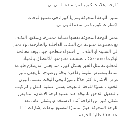
1.لوحة إعلانات كورونا من مادة الـ بي بي
تتميز اللوحة المجوفة بمزايا كبيرة في تصنيع لوحات
الإشارات كورونا من مادة الـ بي بي.
تتميز اللوحة المجوفة نفسها بمتانة ممتازة، ويمكنها التكيف
مع مجموعة متنوعة من البيئات الداخلية والخارجية، ولا تميل
إلى التشوه أو التلف. إن استواء سطحها جيد، وبعد معالجة
البلازما (Corona)، تحسنت مقاومتها للالتصاق بالمواد
المطبوعة مثل الحبر بشكل كبير، مما يعني أنه يمكن طباعة
أنماط ونصوص ملونة وفاخرة بدقة ووضوح، ما يجعل تأثير
عرض الإشارة أكثر جذبًا وتميزًا. وفي الوقت نفسه، الوزن
الخفيف نسبيًا للوحة المجوفة يسهل عملية النقل والتركيب
والتعديل اللاحق للموقع عند تصنيع لوحة الإعلان، مما يعزز
بشكل كبير من الراحة أثناء الاستخدام. بشكل عام، تعد
اللوحة المجوفة خيارًا ممتازًا لتصنيع لوحات إشارات PP
Corona عالية الجودة.