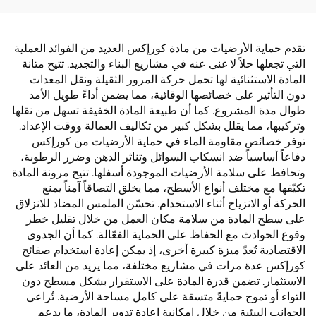
تقدم حماية الأرضيات من مادة كورإكس العديد من الفوائد العملية
التي تجعلها حلاً لا غنى عنه في مشاريع البناء والتجديد. تتيح متانة
المادة الاستثنائية لها تحمل حركة المرور الثقيلة ونقل المعدات
دون التأثير على خصائصها الوقائية، مما يضمن أداءً طويل الأمد
طوال مدة المشروع. كما أن طبيعة المادة الخفيفة تسهل من نقلها
وتركيبها، مما يقلل بشكل كبير من تكاليف العمالة ووقت الإعداد.
توفر خصائص مقاومة الماء في حماية الأرضيات من كورإكس
دفاعاً أساسياً ضد انسكاب السوائل وتناثر الدهن وضرر الرطوبة،
وتحافظ على سلامة الأرضيات الموجودة أسفلها. تتيح مرونة المادة
تكيّفها مع مختلف أنواع الأسطح، مما يخلق التصاقاً آمناً يمنع
الحركة أو الانزياح أثناء الاستخدام. تحسّن الملمس المضاد للانزلاق
على سطح المادة من سلامة مكان العمل من خلال تقليل خطر
وقوع الحوادث مع الحفاظ على الحماية الفعّالة. كما أن الجدوى
الاقتصادية تُعدّ ميزة كبيرة أخرى، إذ يمكن إعادة استخدام صفائح
كورإكس عدة مرات في مشاريع مختلفة، مما يزيد من العائد على
الاستثمار. تضمن قدرة المادة على الاستقرار بشكل مسطح دون
التواء أو تموج حمايةً متسقة على كامل مساحة الأرضية. تُراعى
الجوانب البيئية من خلال إمكانية إعادة تدوير المادة، ما يدعم