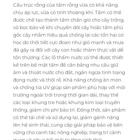
Cấu trúc rỗng của tấm rỗng vừa có khả năng
chịu áp lực, vừa có tính thoáng khí. Tấm có thể
được chế tạo thành tấm chắn gió cho cây trồng,
vỏ bọc bảo vệ khi chuyển dời cây hoặc tấm phủ
gốc cây nhằm hiệu quả chống lại các tổn hại cơ
học do thời tiết cực đoan như gió mạnh và mưa
đá gây ra đối với cây con hoặc thảm thực vật dễ
tổn thương. Các lỗ thấm nước có thể được thiết
kế trên bề mặt tấm để cân bằng nhu cầu giữ
ẩm và thoát nước cho đất, ngăn ngừa tình trạng
đọng nước và thối rễ. Khả năng chống ăn mòn
và chống tia UV giúp sản phẩm phù hợp với môi
trường ngoài trời trong thời gian dài, thay thế
các loại khung tre hoặc khung kim loại truyền
thống, giảm chi phí bảo trì. Đồng thời, sản phẩm
có thể tái chế và sử dụng lại, giảm gánh nặng
lên hệ sinh thái, cung cấp giải pháp bảo vệ bền
vững cho canh tác nông nghiệp, trang trí cảnh
quan và phục hồi môi trường sinh thái.