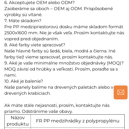
6. Akceptujete OEM alebo ODM?
Zaoberáme sa oboch – OEM aj ODM. Prispôsobené
výrobky sú vítané.
7. Máte skladom?
Pre PP medzipriestorovú dosku máme skladom formát
2500x1600 mm. Nie je však veľa. Prosím kontaktujte nás
vopred pred objednaním.
8. Aké farby viete spracovať?
Naše hlavné farby sú šedá, biela, modrá a čierna. Iné
farby tiež vieme spracovať, prosím kontaktujte nás.
9. Aké je vaše minimálne množstvo objednávky (MOQ)?
MOQ závisí od hrúbky a veľkosti. Prosím, poraďte sa s
nami.
10. Aké je balenie?
Naše panely balíme na drevených paletách alebo v
drevených krabiciach.
Ak máte stále nejasnosti, prosím, kontaktujte nás
priamo. Odstránime vaše obavy.
Názov
FR PP medzihrádky z polypropylénu
produktu