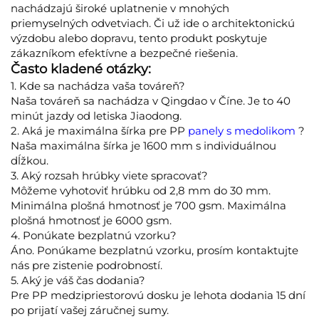
nachádzajú široké uplatnenie v mnohých
priemyselných odvetviach. Či už ide o architektonickú
výzdobu alebo dopravu, tento produkt poskytuje
zákazníkom efektívne a bezpečné riešenia.
Často kladené otázky:
1. Kde sa nachádza vaša továreň?
Naša továreň sa nachádza v Qingdao v Číne. Je to 40
minút jazdy od letiska Jiaodong.
2. Aká je maximálna šírka pre PP
panely s medolikom
?
Naša maximálna šírka je 1600 mm s individuálnou
dĺžkou.
3. Aký rozsah hrúbky viete spracovať?
Môžeme vyhotoviť hrúbku od 2,8 mm do 30 mm.
Minimálna plošná hmotnosť je 700 gsm. Maximálna
plošná hmotnosť je 6000 gsm.
4. Ponúkate bezplatnú vzorku?
Áno. Ponúkame bezplatnú vzorku, prosím kontaktujte
nás pre zistenie podrobností.
5. Aký je váš čas dodania?
Pre PP medzipriestorovú dosku je lehota dodania 15 dní
po prijatí vašej záručnej sumy.