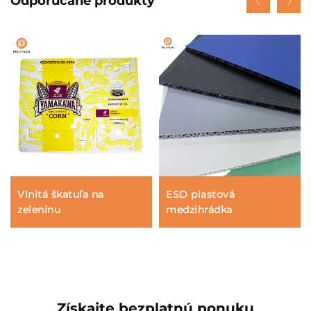
Odporúčané produkty
Vlnitá škatuľa na
ESD plastová
zeleninu
medzihrádka
Získajte bezplatnú ponuku