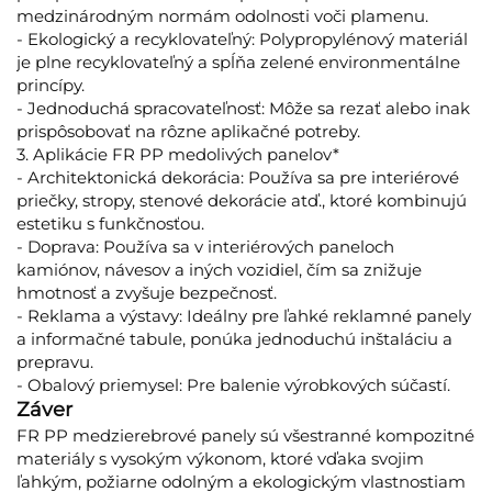
medzinárodným normám odolnosti voči plamenu.
- Ekologický a recyklovateľný: Polypropylénový materiál
je plne recyklovateľný a spĺňa zelené environmentálne
princípy.
- Jednoduchá spracovateľnosť: Môže sa rezať alebo inak
prispôsobovať na rôzne aplikačné potreby.
3. Aplikácie FR PP medolivých panelov*
- Architektonická dekorácia: Používa sa pre interiérové
priečky, stropy, stenové dekorácie atď., ktoré kombinujú
estetiku s funkčnosťou.
- Doprava: Používa sa v interiérových paneloch
kamiónov, návesov a iných vozidiel, čím sa znižuje
hmotnosť a zvyšuje bezpečnosť.
- Reklama a výstavy: Ideálny pre ľahké reklamné panely
a informačné tabule, ponúka jednoduchú inštaláciu a
prepravu.
- Obalový priemysel: Pre balenie výrobkových súčastí.
Záver
FR PP medzierebrové panely sú všestranné kompozitné
materiály s vysokým výkonom, ktoré vďaka svojim
ľahkým, požiarne odolným a ekologickým vlastnostiam