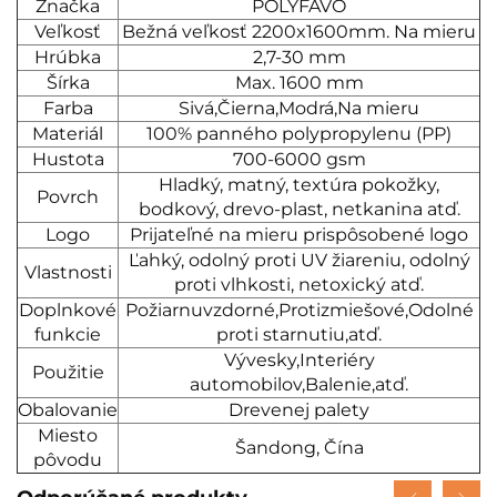
Značka
POLYFAVO
Veľkosť
Bežná veľkosť 2200x1600mm. Na mieru
Hrúbka
2,7-30 mm
Šírka
Max. 1600 mm
Farba
Sivá,Čierna,Modrá,Na mieru
Materiál
100% panného polypropylenu (PP)
Hustota
700-6000 gsm
Hladký, matný, textúra pokožky,
Povrch
bodkový, drevo-plast, netkanina atď.
Logo
Prijateľné na mieru prispôsobené logo
Ľahký, odolný proti UV žiareniu, odolný
Vlastnosti
proti vlhkosti, netoxický atď.
Doplnkové
Požiarnuvzdorné,Protizmiešové,Odolné
funkcie
proti starnutiu,atď.
Vývesky,Interiéry
Použitie
automobilov,Balenie,atď.
Obalovanie
Drevenej palety
Miesto
Šandong, Čína
pôvodu