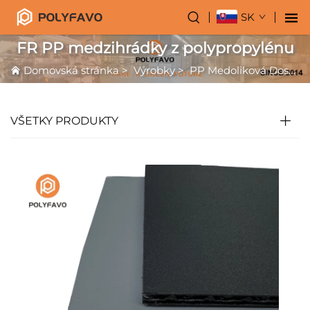
SK
FR PP medzihrádky z polypropylénu
Domovská stránka
>
Výrobky
>
PP Medoliková Doska
VŠETKY PRODUKTY