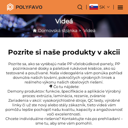
SK
Videá
Domovská stránka
>
Videá
Pozrite si naše produkty v akcii
Pozrite sa, ako sa vyrábajú naše PP včelobúdkové panely, PP
pozinkované dosky a paletové rukávové krabice, ako sú
testované a používané. Naša videogaléria vám ponúka pohľad
dovnútra našich tovární, pokročilych výrobných liniek a
reálneho výkonu našich obalových riešení.
🎥 Čo tu nájdete:
Demony produktov: funkcie, špecifikácie a aplikácie Výrobný
proces: extrúzia, laminácia, rezanie, zváranie
Zariadenia v akcii: vysokorýchlostné stroje, QC testy, výrobné
linky či už ste nový alebo stály zákazník, tieto videá vám
pomôžu lepšie pochopiť našu kvalitu, kapacity a angažovanosť
voči excelentnosti.
Chcete individuálne riešenie? Kontaktujte nás po prehliadaní –
sme tu, aby sme vám pomohli.