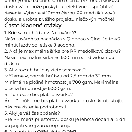
priemyselné balenie, 10mm čierna PP medzikľuková
doska vám môže poskytnúť efektívne a spoľahlivé
riešenia. Vyberte si 10mm čiernu PP medzikľukovú
dosku a urobte z vášho projektu niečo výnimočné!
Často kladené otázky:
1. Kde sa nachádza vaša továreň?
Naša továreň sa nachádza v Qingdao v Číne. Je to 40
minút jazdy od letiska Jiaodong.
2. Aká je maximálna šírka pre PP medolikovú dosku?
Naša maximálna šírka je 1600 mm s individuálnou
dĺžkou.
3. Aký rozsah hrúbky viete spracovať?
Môžeme vyhotoviť hrúbku od 2,8 mm do 30 mm.
Minimálna plošná hmotnosť je 700 gsm. Maximálna
plošná hmotnosť je 6000 gsm.
4. Ponúkate bezplatnú vzorku?
Áno. Ponúkame bezplatnú vzorku, prosím kontaktujte
nás pre zistenie podrobností.
5. Aký je váš čas dodania?
Pre PP medzipriestorovú dosku je lehota dodania 15 dní
po prijatí vašej záručnej sumy.
6. Akceptujete OEM alebo ODM?