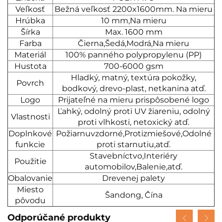
Veľkosť
Bežná veľkosť 2200x1600mm. Na mieru
Hrúbka
10 mm,Na mieru
Šírka
Max. 1600 mm
Farba
Čierna,Šedá,Modrá,Na mieru
Materiál
100% panného polypropylenu (PP)
Hustota
700-6000 gsm
Hladký, matný, textúra pokožky,
Povrch
bodkový, drevo-plast, netkanina atď.
Logo
Prijateľné na mieru prispôsobené logo
Ľahký, odolný proti UV žiareniu, odolný
Vlastnosti
proti vlhkosti, netoxický atď.
Doplnkové
Požiarnuvzdorné,Protizmiešové,Odolné
funkcie
proti starnutiu,atď.
Stavebníctvo,Interiéry
Použitie
automobilov,Balenie,atď.
Obalovanie
Drevenej palety
Miesto
Šandong, Čína
pôvodu
Odporúčané produkty