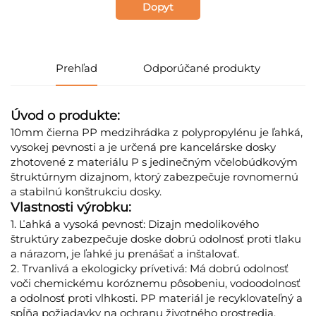
Dopyt
Prehľad
Odporúčané produkty
Úvod o produkte:
10mm čierna PP medzihrádka z polypropylénu je ľahká,
vysokej pevnosti a je určená pre kancelárske dosky
zhotovené z materiálu P s jedinečným včelobúdkovým
štruktúrnym dizajnom, ktorý zabezpečuje rovnomernú
a stabilnú konštrukciu dosky.
Vlastnosti výrobku:
1. Ľahká a vysoká pevnosť: Dizajn medolikového
štruktúry zabezpečuje doske dobrú odolnosť proti tlaku
a nárazom, je ľahké ju prenášať a inštalovať.
2. Trvanlivá a ekologicky prívetivá: Má dobrú odolnosť
voči chemickému koróznemu pôsobeniu, vodoodolnosť
a odolnosť proti vlhkosti. PP materiál je recyklovateľný a
spĺňa požiadavky na ochranu životného prostredia.