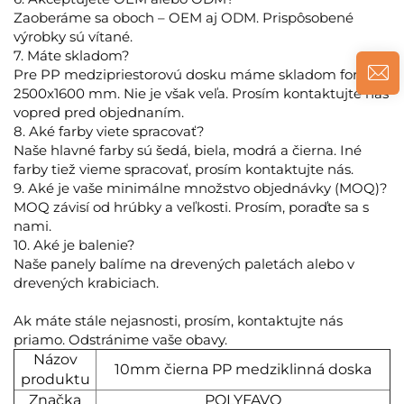
Zaoberáme sa oboch – OEM aj ODM. Prispôsobené
výrobky sú vítané.
7. Máte skladom?
Pre PP medzipriestorovú dosku máme skladom formát
2500x1600 mm. Nie je však veľa. Prosím kontaktujte nás
vopred pred objednaním.
8. Aké farby viete spracovať?
Naše hlavné farby sú šedá, biela, modrá a čierna. Iné
farby tiež vieme spracovať, prosím kontaktujte nás.
9. Aké je vaše minimálne množstvo objednávky (MOQ)?
MOQ závisí od hrúbky a veľkosti. Prosím, poraďte sa s
nami.
10. Aké je balenie?
Naše panely balíme na drevených paletách alebo v
drevených krabiciach.
Ak máte stále nejasnosti, prosím, kontaktujte nás
priamo. Odstránime vaše obavy.
Názov
10mm čierna PP medziklinná doska
produktu
Značka
POLYFAVO