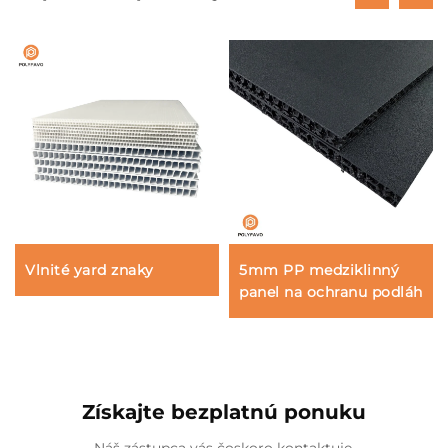
Vlnité yard znaky
5mm PP medziklinný
panel na ochranu podláh
Získajte bezplatnú ponuku
Náš zástupca vás čoskoro kontaktuje.