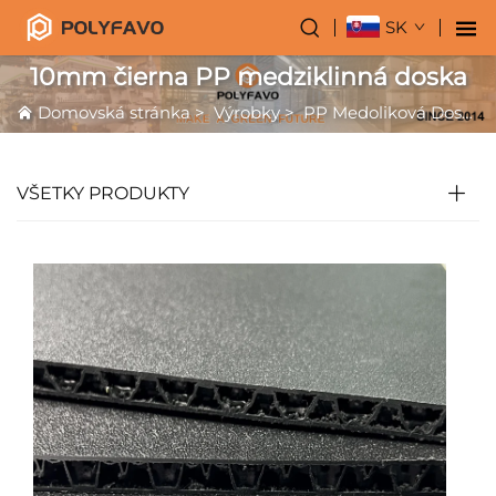
SK
10mm čierna PP medziklinná doska
Domovská stránka
>
Výrobky
>
PP Medoliková Doska
VŠETKY PRODUKTY