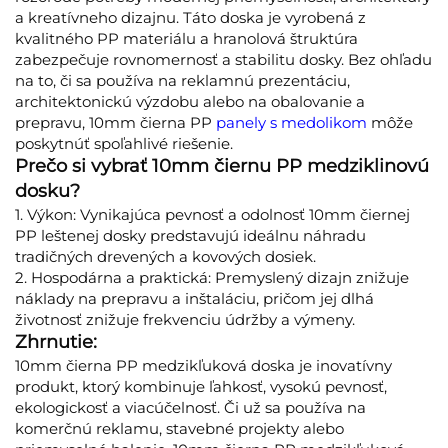
a kreatívneho dizajnu. Táto doska je vyrobená z
kvalitného PP materiálu a hranolová štruktúra
zabezpečuje rovnomernosť a stabilitu dosky. Bez ohľadu
na to, či sa používa na reklamnú prezentáciu,
architektonickú výzdobu alebo na obalovanie a
prepravu, 10mm čierna PP
panely s medolikom
môže
poskytnúť spoľahlivé riešenie.
Prečo si vybrať 10mm čiernu PP medziklinovú
dosku?
1. Výkon: Vynikajúca pevnosť a odolnosť 10mm čiernej
PP leštenej dosky predstavujú ideálnu náhradu
tradičných drevených a kovových dosiek.
2. Hospodárna a praktická: Premyslený dizajn znižuje
náklady na prepravu a inštaláciu, pričom jej dlhá
životnosť znižuje frekvenciu údržby a výmeny.
Zhrnutie:
10mm čierna PP medzikľuková doska je inovatívny
produkt, ktorý kombinuje ľahkosť, vysokú pevnosť,
ekologickosť a viacúčelnosť. Či už sa používa na
komerčnú reklamu, stavebné projekty alebo