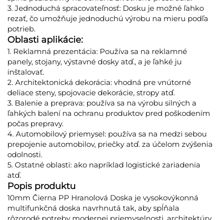
3. Jednoduchá spracovateľnosť: Dosku je možné ľahko
rezať, čo umožňuje jednoduchú výrobu na mieru podľa
potrieb.
Oblasti aplikácie:
1. Reklamná prezentácia: Používa sa na reklamné
panely, stojany, výstavné dosky atď., a je ľahké ju
inštalovať.
2. Architektonická dekorácia: vhodná pre vnútorné
deliace steny, spojovacie dekorácie, stropy atď.
3. Balenie a preprava: používa sa na výrobu silných a
ľahkých balení na ochranu produktov pred poškodením
počas prepravy.
4. Automobilový priemysel: používa sa na medzi sebou
prepojenie automobilov, priečky atď. za účelom zvýšenia
odolnosti.
5. Ostatné oblasti: ako napríklad logistické zariadenia
atď.
Popis produktu
10mm Čierna PP Hranolová Doska je vysokovýkonná
multifunkčná doska navrhnutá tak, aby spĺňala
rôzorodé potreby modernej priemyselnosti, architektúry