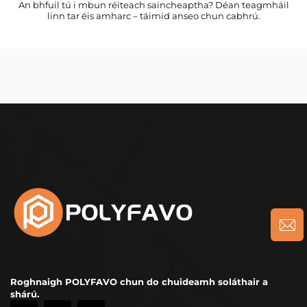
An bhfuil tú i mbun réiteach saincheaptha? Déan teagmháil
linn tar éis amharc – táimid anseo chun cabhrú.
Roghnaigh POLYFAVO chun do chuideamh soláthair a
shárú.