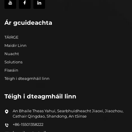
Ár gcuideachta
TÁIRGE
Maidir Linn
Nuacht
Solutions
Físeáin
Téigh i dteagmháil linn
Téigh i dteagmháil linn
An Bhaile Theas Yahui, Searbhuidheacht Jiaoxi, Jiaozhou,
Cathair Qingdao, Shandong, An tSínse
+86-15501358222